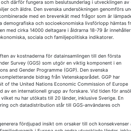
och därför fungera som beslutsunderlag i utvecklingen av 
amiljer och äldre. Den svenska undersökningen genomförs un
r kombinerade med en brevenkät med frågor som är lämpade
ika demografiska och socioekonomiska livsförlopp hämtas f
en med cirka 14000 deltagare i åldrarna 18-79 år innehåller
nomiska, sociala och familjepolitiska indikatorer.
ften av kostnaderna för datainsamlingen till den första
der Survey (GGS) som utgör en viktig komponent i en
rations and Gender Programme (GGP). Den svenska
kompletterande bidrag från Vetenskapsrådet. GGP har
Unit of the United Nations Economic Commission of Europe
av en internationell grupp av forskare. Vid tiden för ans
ilket nu har utökats till 20 länder, inklusive Sverige. En
ing och datadistribution står till GGS-användares och
enerera fördjupad insikt om orsaker till och konsekvenser
familjedynamik i Europa och andra utvecklade länder, inklu