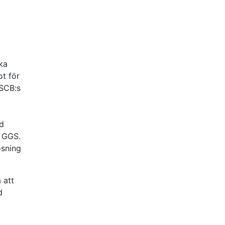
ka
t för
 SCB:s
ed
a GGS.
ösning
 att
d