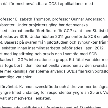
 därför mest användbara GGS i applikationer med
rofessor Elizabeth Thomson, professor Gunnar Andersson,
istenter. Under projektets gång har det svenska
med internationella företrädare för GGP samt med Statistis
mfördes av SCB. Under hösten 2011 genomförde SCB en pilo
tet. Baserat på svaren från pilotstudien och synpunkter från
i enkäten innan insamlingsarbetet påbörjades i april 2012.
ighet med lagstiftning och praxis och i samråd med SCB
ades till GGPs internationella grupp. Ett fåtal variabler m
a togs bort i den internationella versionen av den svensk
de mer känsliga variablerna används SCB:s fjärrskrivbordsl
amtliga variabler.
förväntat. Kvinnor, svenskfödda och äldre var mer benägna
yngre (med undantag för respondenter yngre än 25 år). Vi
valt att medverka i enkäten.
ga insamlade enkätdata till forskarteamet på Stockholms