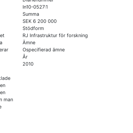
In10-0527:1
Summa
SEK 6 200 000
Stödform
et
RJ Infrastruktur för forskning
la
Ämne
erar
Ospecifierad ämne
År
2010
klade
den
gen
an man
e