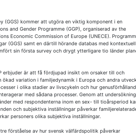
y (GGS) kommer att utgöra en viktig komponent i en
rations and Gender Programme (GGP), organiserad av the
 Nations Economic Commission of Europe (UNECE). Programm
gar (GGS) samt en därtill hörande databas med kontextuel
mfört sin första survey och drygt ytterligare tio länder plan
rbjuder är att få fördjupad insikt om orsaker till och
ökad variation i familjedynamik i Europa och andra utvec
cesser i olika stadier av livscykeln och hur genusförhållan
t interagerar med sådana processer. Genom att undersöknin
änder med respondenterna inom en sex- till tioårsperiod k
anden och subjektiva inställningar påverkar familjerelaterad
ar personers olika subjektiva inställningar.
re förståelse av hur svensk välfärdspolitik påverkar