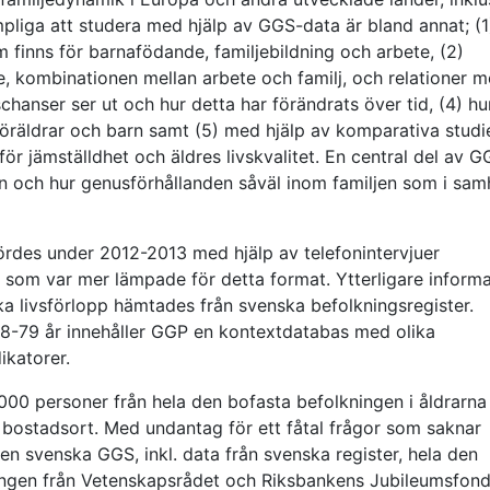
ämpliga att studera med hjälp av GGS-data är bland annat; (1
m finns för barnafödande, familjebildning och arbete, (2)
, kombinationen mellan arbete och familj, och relationer m
chanser ser ut och hur detta har förändrats över tid, (4) hu
r föräldrar och barn samt (5) med hjälp av komparativa studi
för jämställdhet och äldres livskvalitet. En central del av G
eln och hur genusförhållanden såväl inom familjen som i sam
des under 2012-2013 med hjälp av telefonintervjuer
om var mer lämpade för detta format. Ytterligare informa
 livsförlopp hämtades från svenska befolkningsregister.
18-79 år innehåller GGP en kontextdatabas med olika
ikatorer.
000 personer från hela den bofasta befolkningen i åldrarna
ch bostadsort. Med undantag för ett fåtal frågor som saknar
n svenska GGS, inkl. data från svenska register, hela den
eringen från Vetenskapsrådet och Riksbankens Jubileumsfond