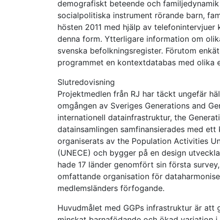
demografiskt beteende och familjedynamik 
socialpolitiska instrument rörande barn, f
hösten 2011 med hjälp av telefonintervjue
denna form. Ytterligare information om ol
svenska befolkningsregister. Förutom enkät
programmet en kontextdatabas med olika eko
Slutredovisning
Projektmedlen från RJ har täckt ungefär häl
omgången av Sveriges Generations and Gen
internationell datainfrastruktur, the Gene
datainsamlingen samfinansierades med ett 
organiserats av the Population Activities 
(UNECE) och bygger på en design utvecklad 
hade 17 länder genomfört sin första survey, v
omfattande organisation för dataharmoniser
medlemsländers förfogande.
Huvudmålet med GGPs infrastruktur är att g
minskat barnafödande och ökad variation i 