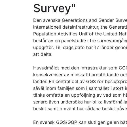
Survey"
Den svenska Generations and Gender Surve
internationell datainfrastruktur, the Gene
Population Activities Unit of the United
består av en panelstudie i tre surveyomgån
uppgifter. Till dags dato har 17 länder geno
att delta.
Huvudmålet med den infrastruktur som GGP e
konsekvenser av minskat barnafödande och 
länder. En central del av GGS rör beslutspro
såväl inom familjen som i samhället i stor
tänks omfatta en uppföljning av vad som h
senare även undersöka hur olika livsförhåll
beslut samt omvänt hur sådana beslut påverk
En svensk GGS/GGP kan slutligen ge en bätt