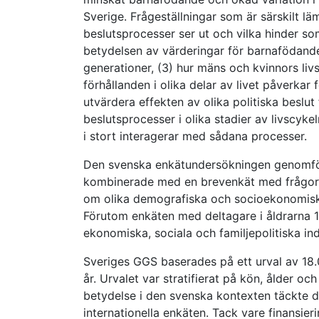
Sverige. Frågeställningar som är särskilt l
beslutsprocesser ser ut och vilka hinder so
betydelsen av värderingar för barnafödande
generationer, (3) hur mäns och kvinnors livs
förhållanden i olika delar av livet påverka
utvärdera effekten av olika politiska beslut 
beslutsprocesser i olika stadier av livscyk
i stort interagerar med sådana processer.
Den svenska enkätundersökningen genomför
kombinerade med en brevenkät med frågor s
om olika demografiska och socioekonomiska
Förutom enkäten med deltagare i åldrarna 
ekonomiska, sociala och familjepolitiska ind
Sveriges GGS baserades på ett urval av 18.
år. Urvalet var stratifierat på kön, ålder o
betydelse i den svenska kontexten täckte de
internationella enkäten. Tack vare finansi