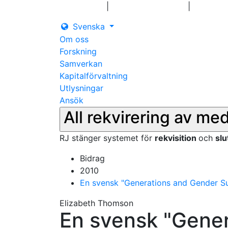
|
|
Logga in
Pressmeddelanden
Kontakt
Svenska
Om oss
Forskning
Samverkan
Kapitalförvaltning
Utlysningar
Ansök
All rekvirering av me
RJ stänger systemet för
rekvisition
och
sl
Bidrag
2010
En svensk "Generations and Gender S
Elizabeth Thomson
En svensk "Gene