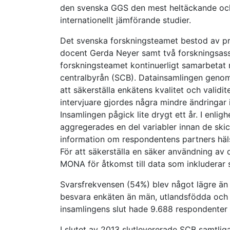
den svenska GGS den mest heltäckande och
internationellt jämförande studier.
Det svenska forskningsteamet bestod av p
docent Gerda Neyer samt två forskningsass
forskningsteamet kontinuerligt samarbetat 
centralbyrån (SCB). Datainsamlingen geno
att säkerställa enkätens kvalitet och validi
intervjuare gjordes några mindre ändringar 
Insamlingen pågick lite drygt ett år. I enl
aggregerades en del variabler innan de skick
information om respondentens partners häls
För att säkerställa en säker användning av 
MONA för åtkomst till data som inkluderar s
Svarsfrekvensen (54%) blev något lägre än 
besvara enkäten än män, utlandsfödda och 
insamlingens slut hade 9.688 respondenter 
I slutet av 2013 slutlevererade SCB samtli