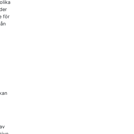
olika
der
 för
rån
ökan
 av
sive