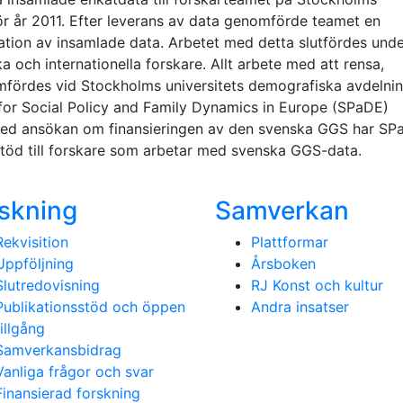
 för år 2011. Efter leverans av data genomförde teamet en
ation av insamlade data. Arbetet med detta slutfördes und
a och internationella forskare. Allt arbete med att rensa,
fördes vid Stockholms universitets demografiska avdelni
for Social Policy and Family Dynamics in Europe (SPaDE)
t med ansökan om finansieringen av den svenska GGS har S
 stöd till forskare som arbetar med svenska GGS-data.
skning
Samverkan
Rekvisition
Plattformar
Uppföljning
Årsboken
Slutredovisning
RJ Konst och kultur
Publikationsstöd och öppen
Andra insatser
tillgång
Samverkansbidrag
Vanliga frågor och svar
Finansierad forskning