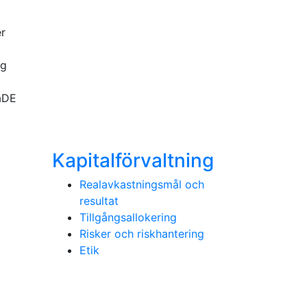
er
ng
PaDE
Kapitalförvaltning
Realavkastningsmål och
resultat
Tillgångsallokering
Risker och riskhantering
Etik