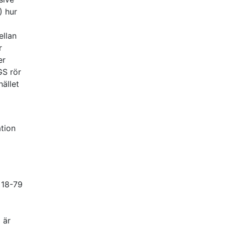
) hur
ellan
r
er
GS rör
hället
tion
 18-79
 är