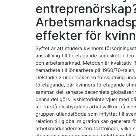
entreprenörskap
Arbetsmarknadsp
effekter för kvin
Syftet är att studera kvinnors försörjningsstr
anställning till företagande som skett i den 
och arbetsmarknad. Metoden är kvalitativ. Tr
hemarbete till lönearbete på 1960/70-talen,
Delstudie 2 undersöker en förskjutning und
företagande, där kvinnors företagande sti
samman det senaste decenniets globalisering
denna del görs livshistorieintervjuer med b
att förstå glesbygdens arbetsvillkor på indi
gruppen utlandsfödda som inflyttat till sve
relation till global migration kan generera
arbetsmarknadernas förutsättningar, vilka sk
studie av senare decenniers inflyttning til