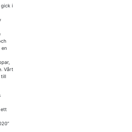
gick i
v
e
och
 en
ppar,
. Vårt
ill
s
 ett
2020”