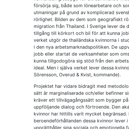
försörja sig, både som lönearbetare och som
utmaningar på grund av komplicerad svensk
rörlighet. Bilden av dem som geografiskt rö
migration från Thailand. I Sverige lever de d
tillgång till körkort och bil för att kunna job
verket utgör de thailändska kvinnorna i st
i den nya arbetsmarknadspolitiken. De uppvis
jobb eller startat de verksamheter som omst
kunna tillgodogöra sig stöd från den arbet
ideal. Men i själva verket lever dessa kvinno
Sörensson, Overud & Kvist, kommande).
Projektet har vidare bidragit med metodolo
sätt är marginaliserade och/eller befinner si
kräver ett tillvägagångssätt som bygger p
uppföljande dialog och förtroende. Den ak
kvinnor har hittills varit mycket begränsad
beroendeförhållanden dessa kvinnor lever i
upprätthåller sina sociala och emotionella f