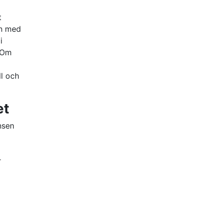
t
ch med
i
. Om
ll och
et
nsen
r