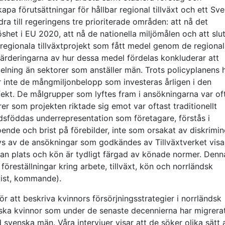
apa förutsättningar för hållbar regional tillväxt och ett Sve
ra till regeringens tre prioriterade områden: att nå det
shet i EU 2020, att nå de nationella miljömålen och att slu
 regionala tillväxtprojekt som fått medel genom de regiona
värderingarna av hur dessa medel fördelas konkluderar att
ldelning än sektorer som anställer män. Trots policyplanens
r inte de mångmiljonbelopp som investeras årligen i den
effekt. De målgrupper som lyftes fram i ansökningarna var of
r som projekten riktade sig emot var oftast traditionellt
sföddas underrepresentation som företagare, förstås i
ende och brist på förebilder, inte som orsakat av diskrimin
ys av de ansökningar som godkändes av Tillväxtverket visar
llan plats och kön är tydligt färgad av könade normer. Denn
reställningar kring arbete, tillväxt, kön och norrländsk
vist, kommande).
ör att beskriva kvinnors försörjningsstrategier i norrländsk
ska kvinnor som under de senaste decennierna har migrerat 
venska män. Våra intervjuer visar att de söker olika sätt 