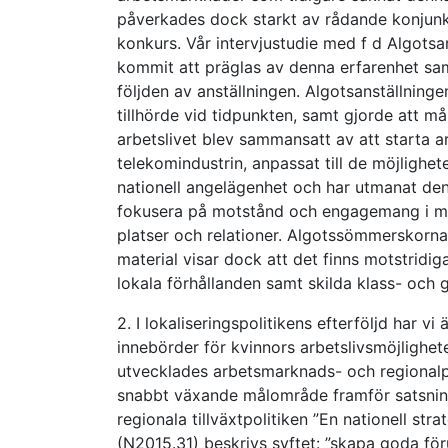
påverkades dock starkt av rådande konjunktu
konkurs. Vår intervjustudie med f d Algotsan
kommit att präglas av denna erfarenhet sa
följden av anställningen. Algotsanställninge
tillhörde vid tidpunkten, samt gjorde att må
arbetslivet blev sammansatt av att starta a
telekomindustrin, anpassat till de möjligh
nationell angelägenhet och har utmanat den
fokusera på motstånd och engagemang i mi
platser och relationer. Algotssömmerskorna
material visar dock att det finns motstridiga
lokala förhållanden samt skilda klass- och 
2. I lokaliseringspolitikens efterföljd har v
innebörder för kvinnors arbetslivsmöjlighet
utvecklades arbetsmarknads- och regionalpol
snabbt växande målområde framför satsning
regionala tillväxtpolitiken ”En nationell str
(N2015.31) beskrivs syftet: ”skapa goda för