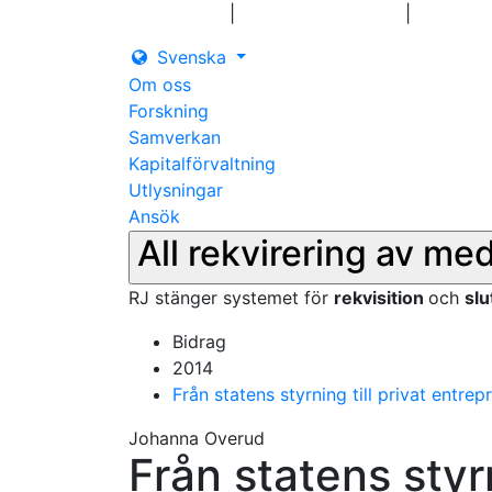
|
|
Logga in
Pressmeddelanden
Kontakt
Svenska
Om oss
Forskning
Samverkan
Kapitalförvaltning
Utlysningar
Ansök
All rekvirering av me
RJ stänger systemet för
rekvisition
och
sl
Bidrag
2014
Från statens styrning till privat ent
Johanna Overud
Från statens styrn