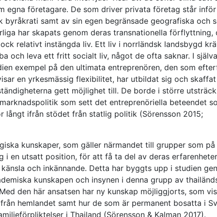
 egna företagare. De som driver privata företag står inför
 byråkrati samt av sin egen begränsade geografiska och s
rliga har skapats genom deras transnationella förflyttning,
ock relativt instängda liv. Ett liv i norrländsk landsbygd kr
ba och leva ett fritt socialt liv, något de ofta saknar. I själv
udien exempel på den ultimata entreprenören, den som efter
ar en yrkesmässig flexibilitet, har utbildat sig och skaffat
ändigheterna gett möjlighet till. De borde i större utsträc
smarknadspolitik som sett det entreprenöriella beteendet s
r långt ifrån stödet från statlig politik (Sörensson 2015;
giska kunskaper, som gäller närmandet till grupper som på 
g i en utsatt position, för att få ta del av deras erfarenheter
å känsla och inkännande. Detta har byggts upp i studien g
ademiska kunskapen och insynen i denna grupp av thailänd
. Med den här ansatsen har ny kunskap möjliggjorts, som vi
 från hemlandet samt hur de som är permanent bosatta i Sv
amiljeförpliktelser i Thailand (Sörensson & Kalman 2017).