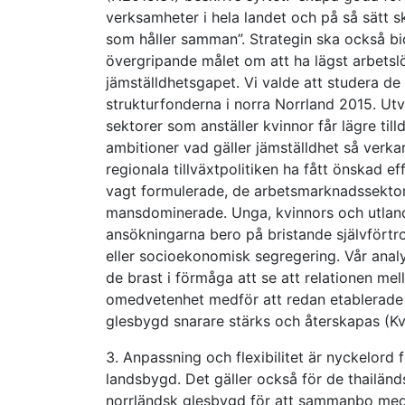
verksamheter i hela landet och på så sätt sk
som håller samman”. Strategin ska också bid
övergripande målet om att ha lägst arbetslö
jämställdhetsgapet. Vi valde att studera de
strukturfonderna i norra Norrland 2015. Ut
sektorer som anställer kvinnor får lägre til
ambitioner vad gäller jämställdhet så verka
regionala tillväxtpolitiken ha fått önskad 
vagt formulerade, de arbetsmarknadssektore
mansdominerade. Unga, kvinnors och utland
ansökningarna bero på bristande självförtro
eller socioekonomisk segregering. Vår anal
de brast i förmåga att se att relationen me
omedvetenhet medför att redan etablerade fö
glesbygd snarare stärks och återskapas (K
3. Anpassning och flexibilitet är nyckelord f
landsbygd. Det gäller också för de thailänd
norrländsk glesbygd för att sammanbo med s