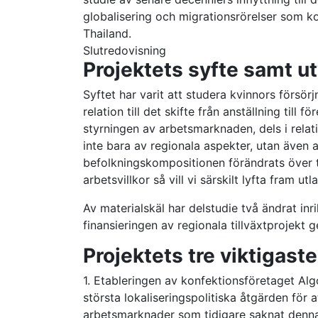
globalisering och migrationsrörelser som k
Thailand.
Slutredovisning
Projektets syfte samt u
Syftet har varit att studera kvinnors försörj
relation till det skifte från anställning till 
styrningen av arbetsmarknaden, dels i rela
inte bara av regionala aspekter, utan även a
befolkningskompositionen förändrats över ti
arbetsvillkor så vill vi särskilt lyfta fram u
Av materialskäl har delstudie två ändrat inri
finansieringen av regionala tillväxtprojekt
Projektets tre viktigaste
1. Etableringen av konfektionsföretaget Alg
största lokaliseringspolitiska åtgärden för a
arbetsmarknader som tidigare saknat denna 