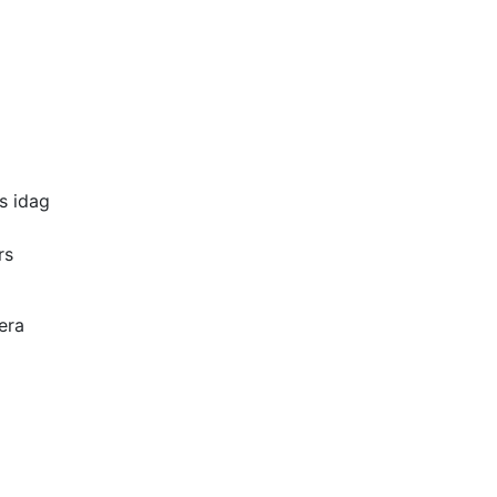
s idag
rs
era