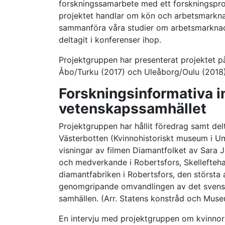
forskningssamarbete med ett forskningsproje
projektet handlar om kön och arbetsmarkna
sammanföra våra studier om arbetsmarknads
deltagit i konferenser ihop.
Projektgruppen har presenterat projektet på
Åbo/Turku (2017) och Uleåborg/Oulu (2018)
Forskningsinformativa i
vetenskapssamhället
Projektgruppen har hållit föredrag samt del
Västerbotten (Kvinnohistoriskt museum i U
visningar av filmen Diamantfolket av Sara 
och medverkande i Robertsfors, Skellefteh
diamantfabriken i Robertsfors, den största 
genomgripande omvandlingen av det svenska 
samhällen. (Arr. Statens konstråd och Muse
En intervju med projektgruppen om kvinnors