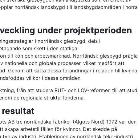
opplar norrländsk landsbygd till landsbygdsområden i norra
tveckling under projektperioden
ningsstrategier i norrländsk glesbygd, dels i
företagande som skett i den statliga
tion till kön och arbetsmarknad. Norrländsk glesbygd prägla
v nationella och globala processer, vilket medfört att
d. Genom att sätta dessa förändringar i relation till kvinno
tlandsföddas villkor i dessa områden.
ktning, från att studera RUT- och LOV-reformer, till att stud
 genom de regionala strukturfonderna.
 resultat
ots AB tre norrländska fabriker (Algots Nord) 1972 var den
tt skapa arbetstillfällen för kvinnor. Det skedde på
typ av industri. Etableringen av norrländsk teko-industri