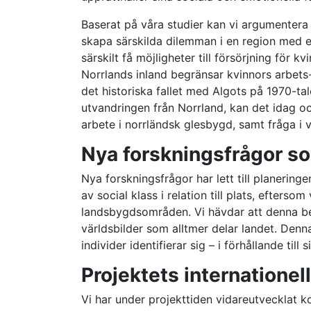
Baserat på våra studier kan vi argumentera f
skapa särskilda dilemman i en region med 
särskilt få möjligheter till försörjning för 
Norrlands inland begränsar kvinnors arbets
det historiska fallet med Algots på 1970-ta
utvandringen från Norrland, kan det idag ock
arbete i norrländsk glesbygd, samt fråga i 
Nya forskningsfrågor s
Nya forskningsfrågor har lett till planeringe
av social klass i relation till plats, efters
landsbygdsområden. Vi hävdar att denna be
världsbilder som alltmer delar landet. Denn
individer identifierar sig – i förhållande till 
Projektets internatione
Vi har under projekttiden vidareutvecklat k