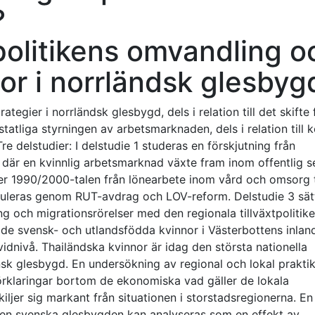
?
olitikens omvandling o
nor i norrländsk glesbyg
ategier i norrländsk glesbygd, dels i relation till det skifte 
statliga styrningen av arbetsmarknaden, dels i relation till 
e delstudier: I delstudie 1 studeras en förskjutning från
 där en kvinnlig arbetsmarknad växte fram inom offentlig s
er 1990/2000-talen från lönearbete inom vård och omsorg t
muleras genom RUT-avdrag och LOV-reform. Delstudie 3 sät
 och migrationsrörelser med den regionala tillväxtpolitiken
åde svensk- och utlandsfödda kvinnor i Västerbottens inlan
vidnivå. Thailändska kvinnor är idag den största nationella
nsk glesbygd. En undersökning av regional och lokal praktik
 förklaringar bortom de ekonomiska vad gäller de lokala
iljer sig markant från situationen i storstadsregionerna. En
l den svenska glesbygden kan analyseras som en effekt av