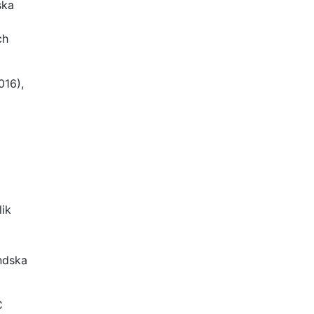
ska
ch
016),
lik
ändska
C