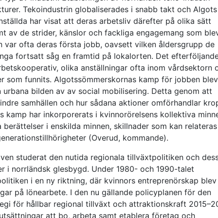
rer. Tekoindustrin globaliserades i snabb takt och Algots 
ställda har visat att deras arbetsliv därefter på olika sätt
mt av de strider, känslor och fackliga engagemang som ble
n var ofta deras första jobb, oavsett vilken åldersgrupp de
nga fortsatt såg en framtid på lokalorten. Det efterföljand
rbetskooperativ, olika anställningar ofta inom vårdsektorn 
eter som funnits. Algotssömmerskornas kamp för jobben blev
 urbana bilden av av social mobilisering. Detta genom att
ndre samhällen och hur sådana aktioner omförhandlar kro
s kamp har inkorporerats i kvinnorörelsens kollektiva minne
 berättelser i enskilda minnen, skillnader som kan relateras t
generationstillhörigheter (Overud, kommande).
i även studerat den nutida regionala tillväxtpolitiken och des
er i norrländsk glesbygd. Under 1980- och 1990-talet
itiken i en ny riktning, där kvinnors entreprenörskap blev
ar på lönearbete. I den nu gällande policyplanen för den
ategi för hållbar regional tillväxt och attraktionskraft 2015–
utsättningar att bo, arbeta samt etablera företag och