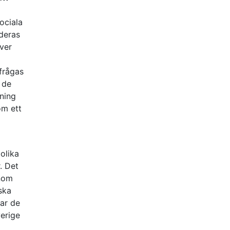
ociala
 deras
äver
a
frågas
 de
kning
om ett
olika
. Det
enom
ska
sar de
erige