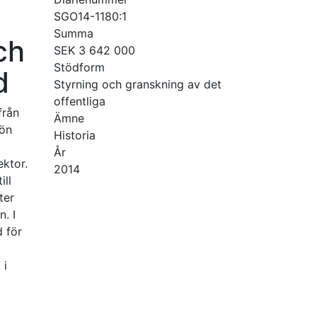
SGO14-1180:1
Summa
ch
SEK 3 642 000
Stödform
d
Styrning och granskning av det
offentliga
från
Ämne
kön
Historia
År
ektor.
2014
ill
ter
. I
d för
 i