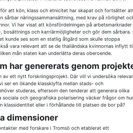
ör att kön, klass och etnicitet har skapat och fortsätter at
en sårbar näringssammansättning, med krav på rörlighet o
kvinnor. Vi har visat att könsfördelningen på arbetsmarknader 
-, bosättnings och karriärmöjligheter och gör dem sårbara
let kunde ses som en statlig åtgärd som skulle stoppa
så vara relevant att se de thailändska kvinnornas inflytt ti
vilken mån staten kan underlätta deras oberoende.
om har genererats genom projekt
n av ett nytt forskningsprojekt. Där vill vi undersöka releva
om vi ser en ökande klassklyfta mellan stads- och
höver studeras, eftersom den tenderar att generera olika
a sociala och geografiska polarisering väcker frågor om hu
sin klassidentitet eller i förhållande till platsen de bor på?
lla dimensioner
ontakter med forskare i Tromsö och etablerat ett