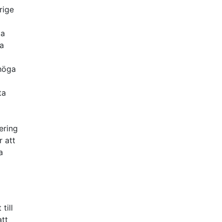
rige
ta
la
 höga
ta
ering
 att
a
till
att