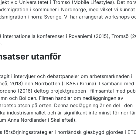
kt vid Universitetet i Tromsö (Mobile Lifestyles). Det nor
dsmigration i kommuner i Nordnorge, med vilket vi kunnat
migration i norra Sverige. Vi har arrangerat workshops o
 internationella konferenser i Rovaniemi (2015), Tromsö (2
.
nsatser utanför
tagit i intervjuer och debattpaneler om arbetsmarknaden i
meå, 2018) och Norrbotten (LKAB i Kiruna). I samband med
Jordenö (2016) deltog projektgruppen i filmsamtal med pub
amn och Boliden. Filmen handlar om nedläggningen av
arbetsplatsen på orten. Denna nedläggning är en del i den
industrisamhället och är signifikant inte minst för norrl
um Anna Nordlander i Skellefteå).
 försörjningsstrategier i norrländsk glesbygd gjordes i ET