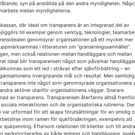
nedlåtande, syn på anställda på den andra myndigheten. Någ
samarbete mellan myndigheterna.
gskassan, där ideal om transparens är en integrerad del av
jliggörs till exempel genom verktyg, teknologier, teamarbe
parensidealen genomsyrar organisationen på ett mycket mer
uppmärksammas i litteraturen om ”granskningssamhället”.
ngen, men också relationen mellan handläggare och mellan
erat ideal blir transparensen något som påverkar handlägga
 välkomnas som ett led i strävan efter självförbättring – en
 organisationens övergripande mål och resultat. Men samtidi
ar transparens inte något som genomsyrade organisationens 
h andra aktörer utanför organisationens väggar. Snarare
ad av transparens. Transparensen återfanns alltså framför 
n sociala interaktionen och de organisatoriska rutinerna. De
m var utformad för att skapa förutsättningar för en smidig 
arbetslinje inom ramen för sjukförsäkringen, exempelvis att
sjukpenning. Eftersom relationen till klienter och till andr
n nedprioriterades av både ledning och handläggare, inneb