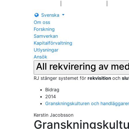
|
|
Logga in
Pressmeddelanden
Kontakt
Svenska
Om oss
Forskning
Samverkan
Kapitalförvaltning
Utlysningar
Ansök
All rekvirering av me
RJ stänger systemet för
rekvisition
och
sl
Bidrag
2014
Granskningskulturen och handläggaren
Kerstin Jacobsson
Granskningskultu