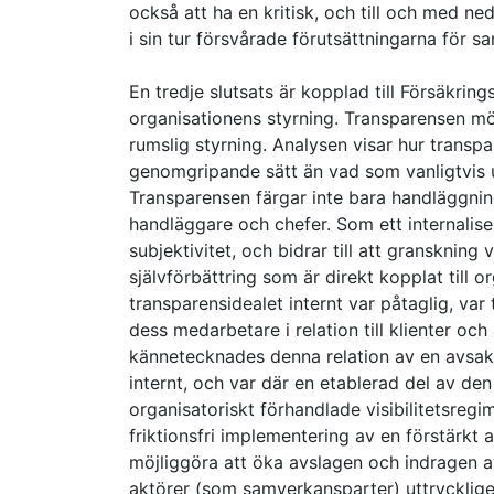
också att ha en kritisk, och till och med 
i sin tur försvårade förutsättningarna för 
En tredje slutsats är kopplad till Försäkrin
organisationens styrning. Transparensen mö
rumslig styrning. Analysen visar hur trans
genomgripande sätt än vad som vanligtvis 
Transparensen färgar inte bara handläggni
handläggare och chefer. Som ett internalis
subjektivitet, och bidrar till att granskning
självförbättring som är direkt kopplat till
transparensidealet internt var påtaglig, v
dess medarbetare i relation till klienter oc
kännetecknades denna relation av en avsakn
internt, och var där en etablerad del av de
organisatoriskt förhandlade visibilitetsregi
friktionsfri implementering av en förstärkt 
möjliggöra att öka avslagen och indragen av 
aktörer (som samverkansparter) uttrycklige