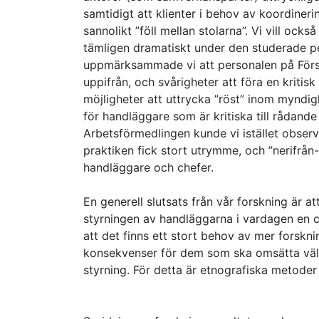
samtidigt att klienter i behov av koordinerin
sannolikt ”föll mellan stolarna”. Vi vill o
tämligen dramatiskt under den studerade pe
uppmärksammade vi att personalen på Försäk
uppifrån, och svårigheter att föra en kriti
möjligheter att uttrycka ”röst” inom myndigh
för handläggare som är kritiska till rådand
Arbetsförmedlingen kunde vi istället observe
praktiken fick stort utrymme, och ”nerifrån
handläggare och chefer.
En generell slutsats från vår forskning är a
styrningen av handläggarna i vardagen en cen
att det finns ett stort behov av mer forskn
konsekvenser för dem som ska omsätta välfär
styrning. För detta är etnografiska metoder 