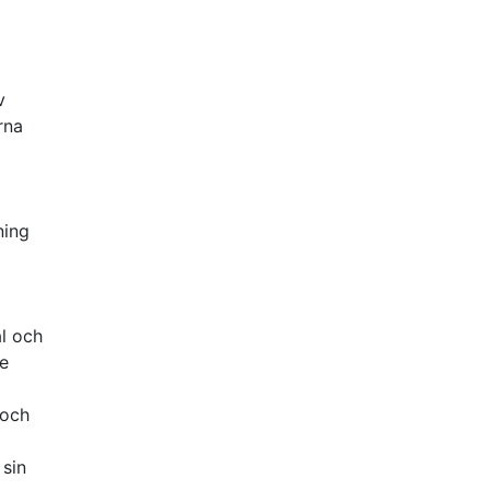
v
rna
ning
ål och
de
 och
 sin