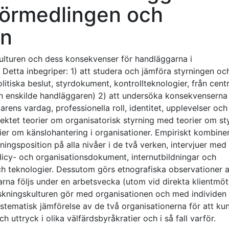
förmedlingen och
an
ulturen och dess konsekvenser för handläggarna i
Detta inbegriper: 1) att studera och jämföra styrningen oc
tiska beslut, styrdokument, kontrollteknologier, från centr
den enskilde handläggaren) 2) att undersöka konsekvenserna
rens vardag, professionella roll, identitet, upplevelser och
ektet teorier om organisatorisk styrning med teorier om st
orier om känslohantering i organisationer. Empiriskt kombine
ningsposition på alla nivåer i de två verken, intervjuer med
licy- och organisationsdokument, internutbildningar och
ch teknologier. Dessutom görs etnografiska observationer 
na följs under en arbetsvecka (utom vid direkta klientmöt
kningskulturen gör med organisationen och med individen 
stematisk jämförelse av de två organisationerna för att ku
 uttryck i olika välfärdsbyråkratier och i så fall varför.