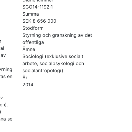
SGO14-1192:1
Summa
SEK 8 656 000
Stödform
Styrning och granskning av det
h
offentliga
al
Ämne
 av
Sociologi (exklusive socialt
arbete, socialpsykologi och
yrning
socialantropologi)
ras en
År
2014
av
en).
i
nna se