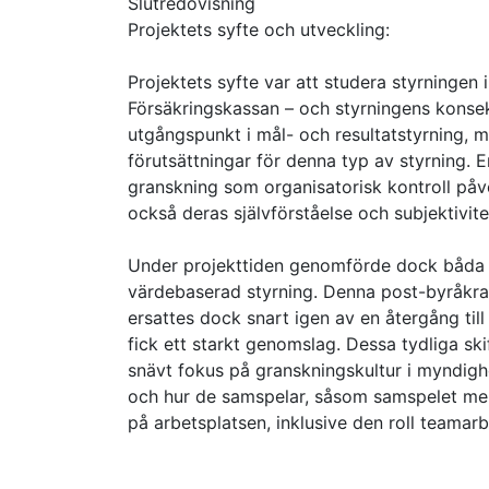
Slutredovisning
Projektets syfte och utveckling:
Projektets syfte var att studera styrningen
Försäkringskassan – och styrningens konsek
utgångspunkt i mål- och resultatstyrning, 
förutsättningar för denna typ av styrning. E
granskning som organisatorisk kontroll påve
också deras självförståelse och subjektivite
Under projekttiden genomförde dock båda my
värdebaserad styrning. Denna post-byråkrat
ersattes dock snart igen av en återgång till t
fick ett starkt genomslag. Dessa tydliga skift
snävt fokus på granskningskultur i myndigh
och hur de samspelar, såsom samspelet mel
på arbetsplatsen, inklusive den roll teamarbe