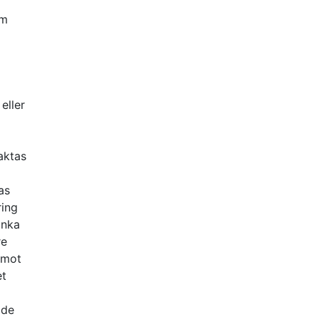
om
eller
aktas
as
ring
änka
re
 mot
et
ade