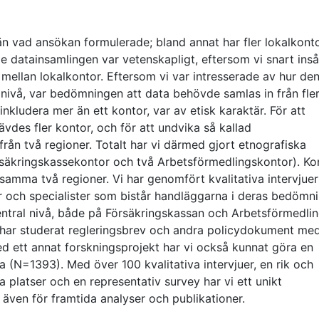
n vad ansökan formulerade; bland annat har fler lokalkont
ade datainsamlingen var vetenskapligt, eftersom vi snart inså
 mellan lokalkontor. Eftersom vi var intresserade av hur de
l nivå, var bedömningen att data behövde samlas in från fle
t inkludera mer än ett kontor, var av etisk karaktär. För att
vdes fler kontor, och för att undvika så kallad
ifrån två regioner. Totalt har vi därmed gjort etnografiska
rsäkringskassekontor och två Arbetsförmedlingskontor). Ko
 samma två regioner. Vi har genomfört kvalitativa intervjue
 och specialister som bistår handläggarna i deras bedömni
 central nivå, både på Försäkringskassan och Arbetsförmedli
har studerat regleringsbrev och andra policydokument me
d ett annat forskningsprojekt har vi också kunnat göra en
a (N=1393). Med över 100 kvalitativa intervjuer, en rik och
a platser och en representativ survey har vi ett unikt
ven för framtida analyser och publikationer.