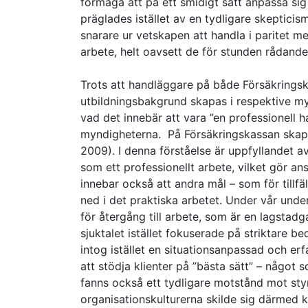
förmåga att på ett smidigt sätt anpassa sig 
präglades istället av en tydligare skepticis
snarare ur vetskapen att handla i paritet m
arbete, helt oavsett de för stunden rådande
Trots att handläggare på både Försäkring
utbildningsbakgrund skapas i respektive my
vad det innebär att vara ”en professionell h
myndigheterna. På Försäkringskassan skapas
2009). I denna förståelse är uppfyllandet 
som ett professionellt arbete, vilket gör ans
innebar också att andra mål – som för tillfäl
ned i det praktiska arbetet. Under vår und
för återgång till arbete, som är en lagstad
sjuktalet istället fokuserade på striktare 
intog istället en situationsanpassad och e
att stödja klienter på ”bästa sätt” – något so
fanns också ett tydligare motstånd mot sty
organisationskulturerna skilde sig därmed 