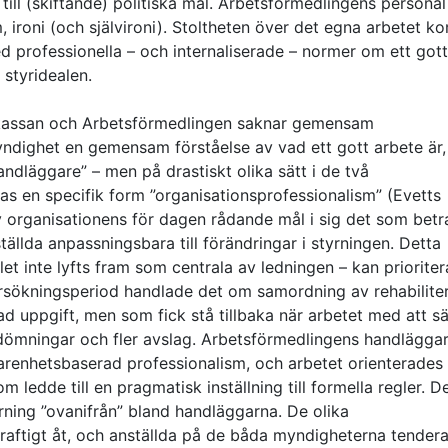
till (skiftande) politiska mål. Arbetsförmedlingens personal
m, ironi (och självironi). Stoltheten över det egna arbetet k
ed professionella – och internaliserade – normer om ett gott
 styridealen.
skassan och Arbetsförmedlingen saknar gemensam
ndighet en gemensam förståelse av vad ett gott arbete är, 
andläggare” – men på drastiskt olika sätt i de två
 en specifik form ”organisationsprofessionalism” (Evetts
av organisationens för dagen rådande mål i sig det som betr
tällda anpassningsbara till förändringar i styrningen. Detta
let inte lyfts fram som centrala av ledningen – kan prioriter
ersökningsperiod handlade det om samordning av rehabilite
gad uppgift, men som fick stå tillbaka när arbetet med att s
bedömningar och fler avslag. Arbetsförmedlingens handlägga
rfarenhetsbaserad professionalism, och arbetet orienterades
m ledde till en pragmatisk inställning till formella regler. D
rning ”ovanifrån” bland handläggarna. De olika
kraftigt åt, och anställda på de båda myndigheterna tender