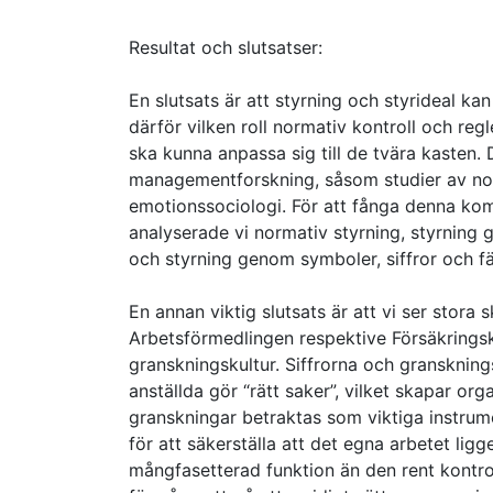
Resultat och slutsatser:
En slutsats är att styrning och styrideal ka
därför vilken roll normativ kontroll och reg
ska kunna anpassa sig till de tvära kasten. D
managementforskning, såsom studier av norma
emotionssociologi. För att fånga denna ko
analyserade vi normativ styrning, styrning 
och styrning genom symboler, siffror och fä
En annan viktig slutsats är att vi ser stora 
Arbetsförmedlingen respektive Försäkringska
granskningskultur. Siffrorna och gransknin
anställda gör “rätt saker”, vilket skapar or
granskningar betraktas som viktiga instrumen
för att säkerställa att det egna arbetet ligg
mångfasetterad funktion än den rent kontro