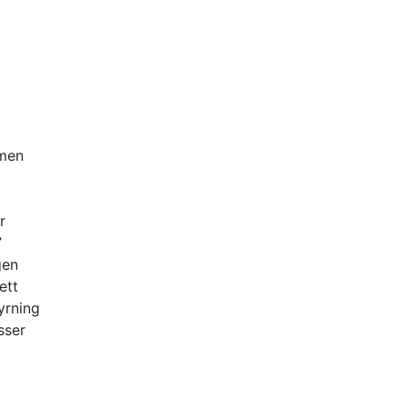
 men
r
”
gen
ett
yrning
sser