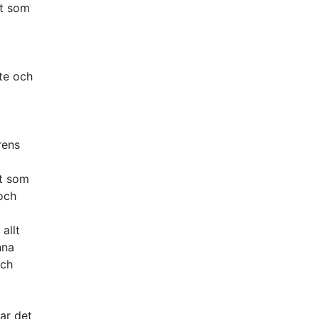
ot som
te och
rens
gt som
och
allt
nna
och
a
ar det