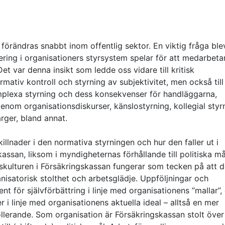
n förändras snabbt inom offentlig sektor. En viktig fråga ble
lering i organisationers styrsystem spelar för att medarbeta
et var denna insikt som ledde oss vidare till kritisk
tiv kontroll och styrning av subjektivitet, men också till
mplexa styrning och dess konsekvenser för handläggarna,
genom organisationsdiskurser, känslostyrning, kollegial styr
rger, bland annat.
skillnader i den normativa styrningen och hur den faller ut i
ssan, liksom i myndigheternas förhållande till politiska m
gskulturen i Försäkringskassan fungerar som tecken på att 
ganisatorisk stolthet och arbetsglädje. Uppföljningar och
t för självförbättring i linje med organisationens ”mallar”,
er i linje med organisationens aktuella ideal – alltså en mer
llerande. Som organisation är Försäkringskassan stolt över