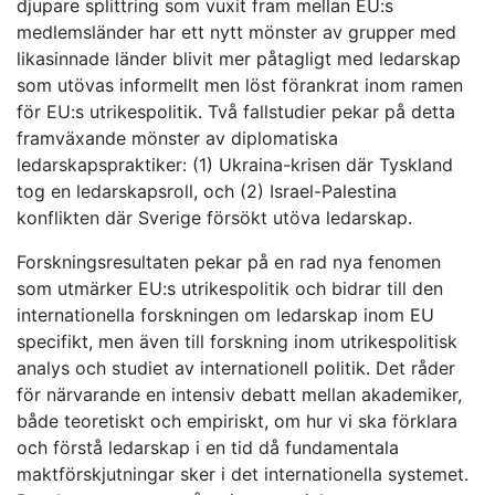
djupare splittring som vuxit fram mellan EU:s
medlemsländer har ett nytt mönster av grupper med
likasinnade länder blivit mer påtagligt med ledarskap
som utövas informellt men löst förankrat inom ramen
för EU:s utrikespolitik. Två fallstudier pekar på detta
framväxande mönster av diplomatiska
ledarskapspraktiker: (1) Ukraina-krisen där Tyskland
tog en ledarskapsroll, och (2) Israel-Palestina
konflikten där Sverige försökt utöva ledarskap.
Forskningsresultaten pekar på en rad nya fenomen
som utmärker EU:s utrikespolitik och bidrar till den
internationella forskningen om ledarskap inom EU
specifikt, men även till forskning inom utrikespolitisk
analys och studiet av internationell politik. Det råder
för närvarande en intensiv debatt mellan akademiker,
både teoretiskt och empiriskt, om hur vi ska förklara
och förstå ledarskap i en tid då fundamentala
maktförskjutningar sker i det internationella systemet.