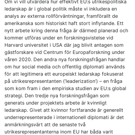
Om vi vill utvärdera hur effektivt EU:s utrikespolitiska
ledarskap är i global politik måste vi inkludera en
analys av externa rollförväntningar, framförallt de
amerikanska som historiskt haft stort inflytande. Ett
nytt arbete kring denna fråga är därmed planerad och
kommer utföras under en forskningsvistelse vid
Harvard universitet i USA där jag blivit antagen som
gästforskare vid Centrum för Europaforskning under
våren 2020. Den andra nya forskningsfrågan handlar
om hur social media och offentlig diplomati används
för att legitimera ett europeiskt ledarskap fokuserat
på utrikesrepresentanten (’leaderization’) – en fråga
som kom fram i den empiriska studien av EU:s global
strategi. Den tredje nya forskningsfrågan som
generats under projektets arbete är kvinnligt
ledarskap. Givet att kvinnor fortfarande är generellt
underrepresenterade i internationell diplomati är det
anmärkningsvärt att de senaste två
utrikesrepresentanterna inom EU har båda varit