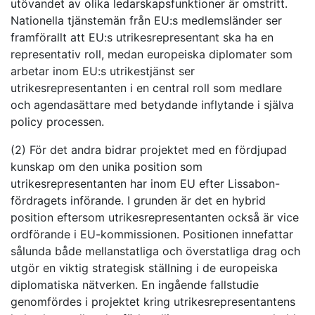
utövandet av olika ledarskapsfunktioner är omstritt.
Nationella tjänstemän från EU:s medlemsländer ser
framförallt att EU:s utrikesrepresentant ska ha en
representativ roll, medan europeiska diplomater som
arbetar inom EU:s utrikestjänst ser
utrikesrepresentanten i en central roll som medlare
och agendasättare med betydande inflytande i själva
policy processen.
(2) För det andra bidrar projektet med en fördjupad
kunskap om den unika position som
utrikesrepresentanten har inom EU efter Lissabon-
fördragets införande. I grunden är det en hybrid
position eftersom utrikesrepresentanten också är vice
ordförande i EU-kommissionen. Positionen innefattar
sålunda både mellanstatliga och överstatliga drag och
utgör en viktig strategisk ställning i de europeiska
diplomatiska nätverken. En ingående fallstudie
genomfördes i projektet kring utrikesrepresentantens