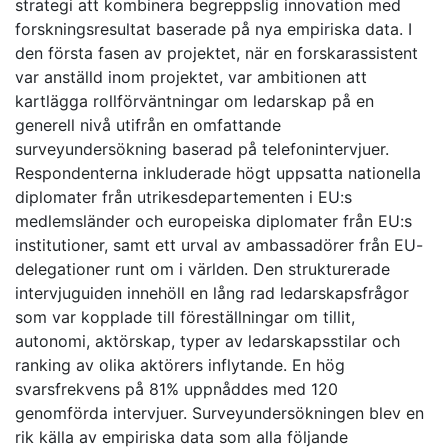
strategi att kombinera begreppslig innovation med
forskningsresultat baserade på nya empiriska data. I
den första fasen av projektet, när en forskarassistent
var anställd inom projektet, var ambitionen att
kartlägga rollförväntningar om ledarskap på en
generell nivå utifrån en omfattande
surveyundersökning baserad på telefonintervjuer.
Respondenterna inkluderade högt uppsatta nationella
diplomater från utrikesdepartementen i EU:s
medlemsländer och europeiska diplomater från EU:s
institutioner, samt ett urval av ambassadörer från EU-
delegationer runt om i världen. Den strukturerade
intervjuguiden innehöll en lång rad ledarskapsfrågor
som var kopplade till föreställningar om tillit,
autonomi, aktörskap, typer av ledarskapsstilar och
ranking av olika aktörers inflytande. En hög
svarsfrekvens på 81% uppnåddes med 120
genomförda intervjuer. Surveyundersökningen blev en
rik källa av empiriska data som alla följande