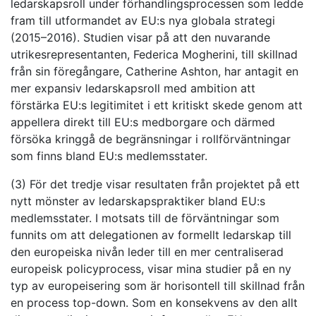
ledarskapsroll under förhandlingsprocessen som ledde
fram till utformandet av EU:s nya globala strategi
(2015–2016). Studien visar på att den nuvarande
utrikesrepresentanten, Federica Mogherini, till skillnad
från sin föregångare, Catherine Ashton, har antagit en
mer expansiv ledarskapsroll med ambition att
förstärka EU:s legitimitet i ett kritiskt skede genom att
appellera direkt till EU:s medborgare och därmed
försöka kringgå de begränsningar i rollförväntningar
som finns bland EU:s medlemsstater.
(3) För det tredje visar resultaten från projektet på ett
nytt mönster av ledarskapspraktiker bland EU:s
medlemsstater. I motsats till de förväntningar som
funnits om att delegationen av formellt ledarskap till
den europeiska nivån leder till en mer centraliserad
europeisk policyprocess, visar mina studier på en ny
typ av europeisering som är horisontell till skillnad från
en process top-down. Som en konsekvens av den allt