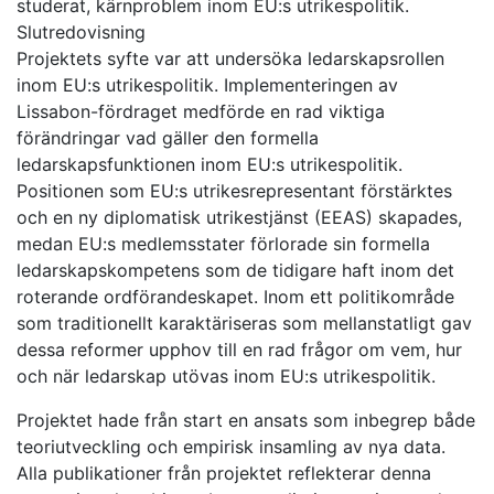
studerat, kärnproblem inom EU:s utrikespolitik.
Slutredovisning
Projektets syfte var att undersöka ledarskapsrollen
inom EU:s utrikespolitik. Implementeringen av
Lissabon-fördraget medförde en rad viktiga
förändringar vad gäller den formella
ledarskapsfunktionen inom EU:s utrikespolitik.
Positionen som EU:s utrikesrepresentant förstärktes
och en ny diplomatisk utrikestjänst (EEAS) skapades,
medan EU:s medlemsstater förlorade sin formella
ledarskapskompetens som de tidigare haft inom det
roterande ordförandeskapet. Inom ett politikområde
som traditionellt karaktäriseras som mellanstatligt gav
dessa reformer upphov till en rad frågor om vem, hur
och när ledarskap utövas inom EU:s utrikespolitik.
Projektet hade från start en ansats som inbegrep både
teoriutveckling och empirisk insamling av nya data.
Alla publikationer från projektet reflekterar denna