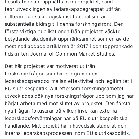
Resultaten som uppnåtts inom projektet, samt
teoriutvecklingen av ledarskapsbegreppet utifrån
rollteori och sociologisk institutionalism, är
substantiella bidrag till denna forskningsfront. Den
första viktiga publikationen från projektet väckte
betydande akademisk uppmärksamhet som en av de
mest nedladdade artiklarna år 2017 i den topprankade
tidskriften Journal of Common Market Studies.
Det här projektet var motiverat utifrån
forskningsfrågor som har sin grund i en
ledarskapsparadox mellan effektivitet och legitimitet i
EU:s utrikespolitik. Allt eftersom forskningsarbetet
utvecklades dök nya forskningsfrågor upp som jag har
börjat arbeta med mot slutet av projektet. Den första
nya frågan fokuserar på vilken inverkan externa
ledarskapsförväntningar har på EU:s utrikespolitiska
handlande. Mitt projekt har i huvudsak studerat den
interna ledarskapsprocessen inom EU:s utrikespolitik.