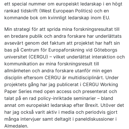
ett special nummer om europeiskt ledarskap i en högt
rankad tidskrift (West European Politics) och en
kommande bok om kvinnligt ledarskap inom EU.
Min strategi för att sprida mina forskningsresultat till
en bredare publik och andra forskare har underlättats
avsevärt genom det faktum att projektet har haft sin
bas på Centrum för Europaforskning vid Göteborgs
universitet (CERGU) – vilket underlättat interaktion och
kommunikation av mina forskningsresult till
allmänheten och andra forskare utanför min egen
disciplin eftersom CERGU är multidisciplinärt. Under
projektets gång har jag publicerat i CERGU Working
Paper Series med open access och presenterat och
talat på en rad policy-inriktade seminarier – bland
annat om europeiskt ledarskap efter Brexit. Utöver det
har jag också varit aktiv i media och periodvis gjort
många intervjuer samt deltagit i paneldiskussioner i
Almedalen.