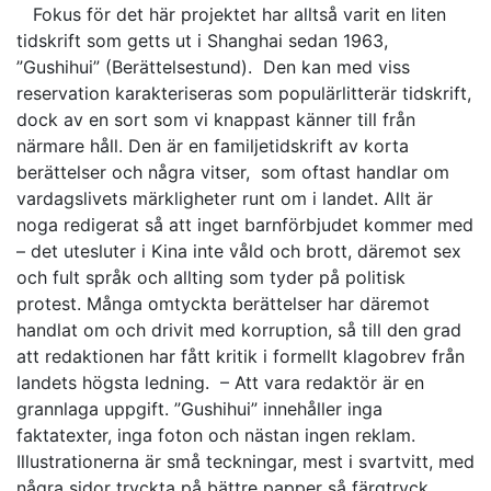
Fokus för det här projektet har alltså varit en liten
tidskrift som getts ut i Shanghai sedan 1963,
”Gushihui” (Berättelsestund). Den kan med viss
reservation karakteriseras som populärlitterär tidskrift,
dock av en sort som vi knappast känner till från
närmare håll. Den är en familjetidskrift av korta
berättelser och några vitser, som oftast handlar om
vardagslivets märkligheter runt om i landet. Allt är
noga redigerat så att inget barnförbjudet kommer med
– det utesluter i Kina inte våld och brott, däremot sex
och fult språk och allting som tyder på politisk
protest. Många omtyckta berättelser har däremot
handlat om och drivit med korruption, så till den grad
att redaktionen har fått kritik i formellt klagobrev från
landets högsta ledning. – Att vara redaktör är en
grannlaga uppgift. ”Gushihui” innehåller inga
faktatexter, inga foton och nästan ingen reklam.
Illustrationerna är små teckningar, mest i svartvitt, med
några sidor tryckta på bättre papper så färgtryck