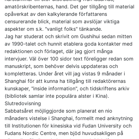
amatörskribenternas, hand. Det ger tillgång till material
opåverkat av den kalkylerande författarens
censurerande blick, material som avslöjar viktiga
aspekter om s.k. "vanligt folks" tänkande.
Jag har studerat och skrivit om Gushihui sedan mitten
av 1990-talet och hunnit etablera goda kontakter med
redaktionen och förlaget, där jag gjort många
intervjuer. Väl över 100 sidor text föreligger redan som
manuskript, som behöver delvis uppdateras och
kompletteras. Under året vill jag vistas 9 månader i
Shanghai för att kunna ha tillgång till redaktörernas
kunskaper, "inside information", och tidskriftens arkiv
(bibliotek samlar inte populära alster i Kina).
Slutredovisning
Sabbatsåret möjliggjorde som planerat en nio
månaders vistelse i Shanghai, formellt med anknytning
till Institutionen för kinesiska vid Fudan University och
Fudans Nordic Centre, men bjöd huvudsakligen på