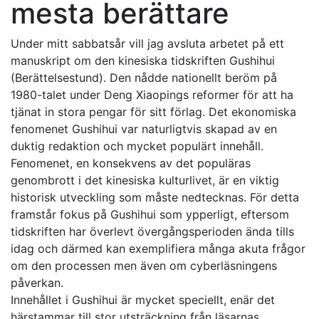
mesta berättare
Under mitt sabbatsår vill jag avsluta arbetet på ett
manuskript om den kinesiska tidskriften Gushihui
(Berättelsestund). Den nådde nationellt beröm på
1980-talet under Deng Xiaopings reformer för att ha
tjänat in stora pengar för sitt förlag. Det ekonomiska
fenomenet Gushihui var naturligtvis skapad av en
duktig redaktion och mycket populärt innehåll.
Fenomenet, en konsekvens av det populäras
genombrott i det kinesiska kulturlivet, är en viktig
historisk utveckling som måste nedtecknas. För detta
framstår fokus på Gushihui som ypperligt, eftersom
tidskriften har överlevt övergångsperioden ända tills
idag och därmed kan exemplifiera många akuta frågor
om den processen men även om cyberläsningens
påverkan.
Innehållet i Gushihui är mycket speciellt, enär det
härstammar till stor utsträckning från läsarnas,