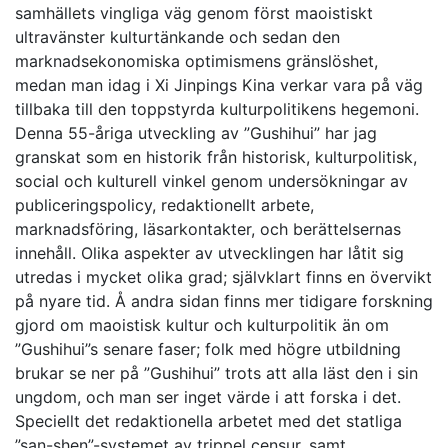
samhällets vingliga väg genom först maoistiskt
ultravänster kulturtänkande och sedan den
marknadsekonomiska optimismens gränslöshet,
medan man idag i Xi Jinpings Kina verkar vara på väg
tillbaka till den toppstyrda kulturpolitikens hegemoni.
Denna 55-åriga utveckling av ”Gushihui” har jag
granskat som en historik från historisk, kulturpolitisk,
social och kulturell vinkel genom undersökningar av
publiceringspolicy, redaktionellt arbete,
marknadsföring, läsarkontakter, och berättelsernas
innehåll. Olika aspekter av utvecklingen har låtit sig
utredas i mycket olika grad; självklart finns en övervikt
på nyare tid. Å andra sidan finns mer tidigare forskning
gjord om maoistisk kultur och kulturpolitik än om
”Gushihui”s senare faser; folk med högre utbildning
brukar se ner på ”Gushihui” trots att alla läst den i sin
ungdom, och man ser inget värde i att forska i det.
Speciellt det redaktionella arbetet med det statliga
”san-shen”-systemet av trippel censur, samt