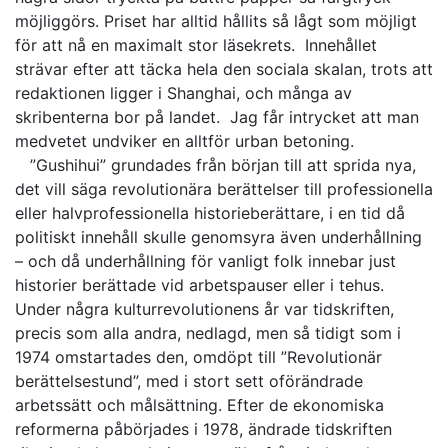
möjliggörs. Priset har alltid hållits så lågt som möjligt
för att nå en maximalt stor läsekrets. Innehållet
strävar efter att täcka hela den sociala skalan, trots att
redaktionen ligger i Shanghai, och många av
skribenterna bor på landet. Jag får intrycket att man
medvetet undviker en alltför urban betoning.
”Gushihui” grundades från början till att sprida nya,
det vill säga revolutionära berättelser till professionella
eller halvprofessionella historieberättare, i en tid då
politiskt innehåll skulle genomsyra även underhållning
– och då underhållning för vanligt folk innebar just
historier berättade vid arbetspauser eller i tehus.
Under några kulturrevolutionens år var tidskriften,
precis som alla andra, nedlagd, men så tidigt som i
1974 omstartades den, omdöpt till ”Revolutionär
berättelsestund”, med i stort sett oförändrade
arbetssätt och målsättning. Efter de ekonomiska
reformerna påbörjades i 1978, ändrade tidskriften