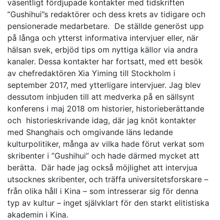
väsentligt fördjupade kontakter med tidskriften
”Gushihui”s redaktörer och dess krets av tidigare och
pensionerade medarbetare. De ställde generöst upp
på långa och ytterst informativa intervjuer eller, när
hälsan svek, erbjöd tips om nyttiga källor via andra
kanaler. Dessa kontakter har fortsatt, med ett besök
av chefredaktören Xia Yiming till Stockholm i
september 2017, med ytterligare intervjuer. Jag blev
dessutom inbjuden till att medverka på en sällsynt
konferens i maj 2018 om historier, historieberättande
och historieskrivande idag, där jag knöt kontakter
med Shanghais och omgivande läns ledande
kulturpolitiker, många av vilka hade förut verkat som
skribenter i ”Gushihui” och hade därmed mycket att
berätta. Där hade jag också möjlighet att intervjua
utsocknes skribenter, och träffa universitetsforskare –
från olika håll i Kina – som intresserar sig för denna
typ av kultur – inget självklart för den starkt elitistiska
akademin i Kina.