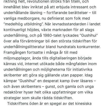
riktning helt, revolutionen ströks från titeln, och
innehållet blev inriktat på att erbjuda intressant och
underhållande läsning – fortfarande berättelser – till
vanliga medborgare, nu definierat som folk med
”medelhög utbildning”. När levnadsstandarden i landet
kontinuerligt höjdes, växte marknaden för all slags
underhållning, och på 1980-talet lyckades ”Gushihui”
över alla förväntningar bli den största tidskriften för
underhållningslitteratur bland hundratals konkurrenter.
Framgången fortsatte i många år till med
miljonupplagor, ända tills digitaliseringen började
kännas vid, internet utökade både mångfalden inom
underhållningen och möjligheterna för initiativrika
skribenter att göra sig gällande utan papper. Idag
kämpar ”Gushihui” en desperat kamp över läsares –
och även skribenters – gunst, och gamla och unga
redaktörer hyser helt olika uppfattningar om vilka
strategier som skulle rädda tidskriften.
Tidskriftens öden är en spegel av det kinesiska