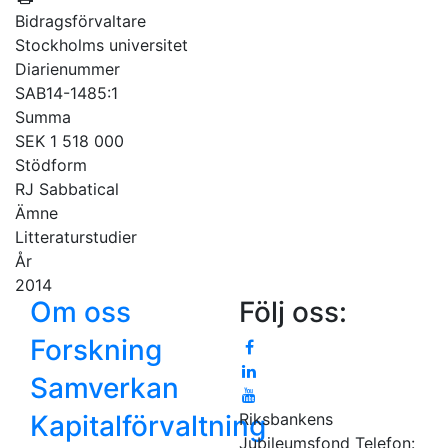
Bidragsförvaltare
Stockholms universitet
Diarienummer
SAB14-1485:1
Summa
SEK 1 518 000
Stödform
RJ Sabbatical
Ämne
Litteraturstudier
År
2014
Om oss
Följ oss:
Forskning
Samverkan
Kapitalförvaltning
Riksbankens
Jubileumsfond
Telefon: