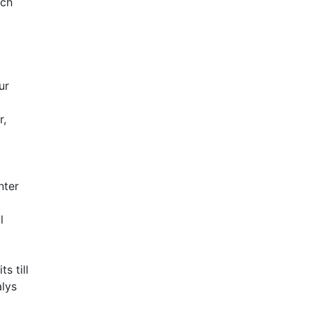
och
ur
r,
nter
l
s till
alys