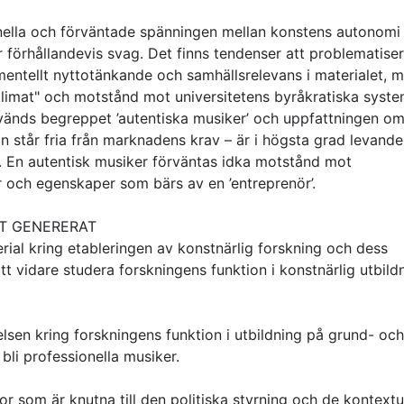
itionella och förväntade spänningen mellan konstens autonomi
 förhållandevis svag. Det finns tendenser att problematise
mentellt nyttotänkande och samhällsrelevans i materialet, 
 "klimat" och motstånd mot universitetens byråkratiska syst
 används begreppet ’autentiska musiker’ och uppfattningen o
n står fria från marknadens krav – är i högsta grad levande
. En autentisk musiker förväntas idka motstånd mot
och egenskaper som bärs av en ’entreprenör’.
T GENERERAT
ial kring etableringen av konstnärlig forskning och dess
t vidare studera forskningens funktion i konstnärlig utbild
åelsen kring forskningens funktion i utbildning på grund- och
bli professionella musiker.
gor som är knutna till den politiska styrning och de kontextu