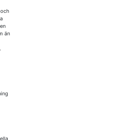
 och
ra
men
em än
m
.
ning
ella