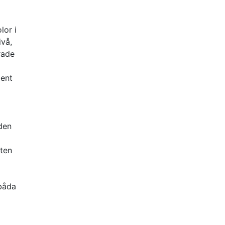
lor i
ivå,
rade
ment
 den
öten
båda