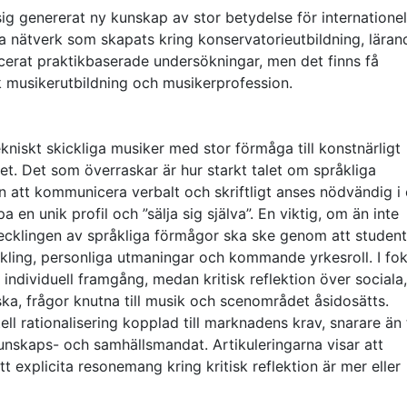
g genererat ny kunskap av stor betydelse för internationel
ka nätverk som skapats kring konservatorieutbildning, läran
licerat praktikbaserade undersökningar, men det finns få
k musikerutbildning och musikerprofession.
kniskt skickliga musiker med stor förmåga till konstnärligt
het. Det som överraskar är hur starkt talet om språkliga
 att kommunicera verbalt och skriftligt anses nödvändig i
 en unik profil och ”sälja sig själva”. En viktig, om än inte
tvecklingen av språkliga förmågor ska ske genom att studen
ckling, personliga utmaningar och kommande yrkesroll. I fok
 individuell framgång, medan kritisk reflektion över sociala,
ska, frågor knutna till musik och scenområdet åsidosätts.
l rationalisering kopplad till marknadens krav, snarare än t
nskaps- och samhällsmandat. Artikuleringarna visar att
 explicita resonemang kring kritisk reflektion är mer eller