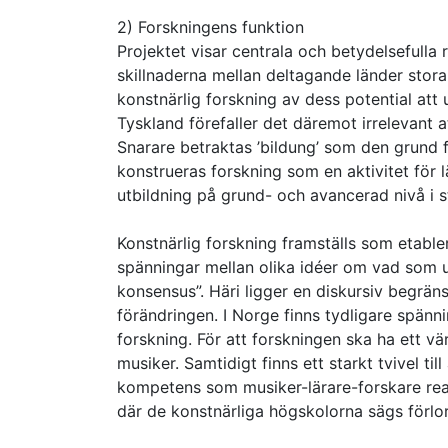
2) Forskningens funktion
Projektet visar centrala och betydelsefulla r
skillnaderna mellan deltagande länder stora.
konstnärlig forskning av dess potential at
Tyskland förefaller det däremot irrelevant a
Snarare betraktas ’bildung’ som den grund f
konstrueras forskning som en aktivitet för 
utbildning på grund- och avancerad nivå i s
Konstnärlig forskning framställs som etable
spänningar mellan olika idéer om vad som 
konsensus”. Häri ligger en diskursiv begränsn
förändringen. I Norge finns tydligare spänn
forskning. För att forskningen ska ha ett 
musiker. Samtidigt finns ett starkt tvivel ti
kompetens som musiker-lärare-forskare reali
där de konstnärliga högskolorna sägs förl