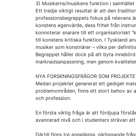
3) Musikerns/musikens funktion i samhället
Ett tredje viktigt resultat är att den trad
professionsbegreppets fokus på relevans är
konstens egenvärde, dess frihet från instru
konnoterar snarare till ett organisatoriskt
till konstens kritiska funktion. I Tyskland
musiker som konstnärer – vilka per definitio
Begreppet håller dock på att byta innebörd
marknadsanpassning, men genom kvaliteter 
NYA FORSKNINGSFRÅGOR SOM PROJEKTE
Medan projektet genererat ett gediget mater
problemområden, finns ett stort behov av at
och profession.
En första viktig fråga är att fördjupa först
avancerad nivå och i studenters strävan att 
Därtill finns tre angelägna, närliggande frå