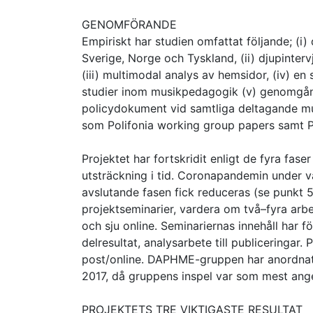
GENOMFÖRANDE
Empiriskt har studien omfattat följande; (i)
Sverige, Norge och Tyskland, (ii) djupinter
(iii) multimodal analys av hemsidor, (iv) en
studier inom musikpedagogik (v) genomgång
policydokument vid samtliga deltagande mu
som Polifonia working group papers samt Po
Projektet har fortskridit enligt de fyra fa
utsträckning i tid. Coronapandemin under vå
avslutande fasen fick reduceras (se punkt
projektseminarier, vardera om två–fyra arbe
och sju online. Seminariernas innehåll har fö
delresultat, analysarbete till publiceringar
post/online. DAPHME-gruppen har anordnat
2017, då gruppens inspel var som mest ang
PROJEKTETS TRE VIKTIGASTE RESULTAT