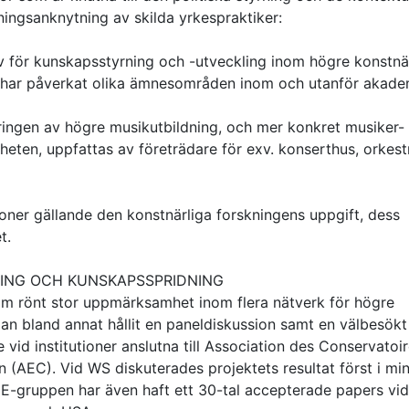
kningsanknytning av skilda yrkespraktiker:
ativ för kunskapsstyrning och -utveckling inom högre konstnä
sa har påverkat olika ämnesområden inom och utanför akade
ringen av högre musikutbildning, och mer konkret musiker-
mheten, uppfattas av företrädare för exv. konserthus, orkest
sioner gällande den konstnärliga forskningens uppgift, dess
t.
RING OCH KUNSKAPSSPRIDNING
 som rönt stor uppmärksamhet inom flera nätverk för högre
udan bland annat hållit en paneldiskussion samt en välbesökt
vid institutioner anslutna till Association des Conservatoir
(AEC). Vid WS diskuterades projektets resultat först i mi
E-gruppen har även haft ett 30-tal accepterade papers vid