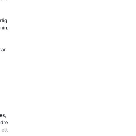
rlig
min.
rar
es,
ndre
 ett