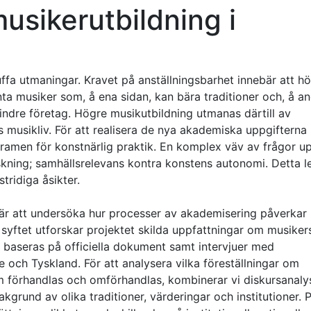
usikerutbildning i
uffa utmaningar. Kravet på anställningsbarhet innebär att h
ta musiker som, å ena sidan, kan bära traditioner och, å a
indre företag. Högre musikutbildning utmanas därtill av
s musikliv. För att realisera de nya akademiska uppgifterna
 ramen för konstnärlig praktik. En komplex väv av frågor up
skning; samhällsrelevans kontra konstens autonomi. Detta l
tridiga åsikter.
 är att undersöka hur processer av akademisering påverkar
 syftet utforskar projektet skilda uppfattningar om musiker
 baseras på officiella dokument samt intervjuer med
ge och Tyskland. För att analysera vilka föreställningar om
 förhandlas och omförhandlas, kombinerar vi diskursanal
kgrund av olika traditioner, värderingar och institutioner. 