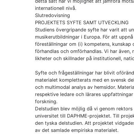
detta sätt har vi möjlighet att jämföra motsät
internationell nivå.
Slutredovisning
PROJEKTETS SYFTE SAMT UTVECKLING
Studiens övergripande syfte har varit att 
musikerutbildningar i Europa. För att uppnå 
föreställningar om (i) kompetens, kunskap o
förhandlas och omförhandlas. Vi har även, mo
likheter och skillnader på institutionell, nati
Syfte och frågeställningar har blivit oför
materialet kompletterats med en svensk de
och multimodal analys av hemsidor. Materia
respektive ledare och lärares uppfattningar k
forskning.
Delstudien blev möjlig då vi genom rektors
universitet till DAPHME-projektet. Till proj
den tyska delstudien. Att projektet vidgades
av det samlade empiriska materialet.