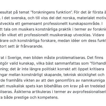
esultat på temat ”forskningens funktion”. För det är första 
 I det svenska, och till viss del det norska, materialet moti
t utveckla ett gemensamt professionellt kunskapsområde. I
tt tala om musikers konstnärliga praktik i termer av forskni
rån vilket ett professionellt musikerskap utvecklas. Vidare
lärare och konstnärliga forskare, medan idéer om dess funkt
tort sett är frånvarande.
rat i Sverige, men bilden måste problematiseras. Det finns
utgör valid kunskap, vilka bäst sammanfattas som ”förhand
ing; det är inte längre politiskt korrekt att öppet kritisera
ingar mellan konstnärligt skapande, teknisk skicklighet och
värde framhålls vikten av att den genomförs av namnkunniga
ll att musikalisk spets kan bibehållas om krav på en tredelad
seras. Åsikterna artikuleras i termer av avprofessionaliser
ora både prestige och kompetens.