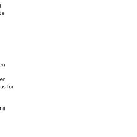
l
de
 en
ten
us för
ill