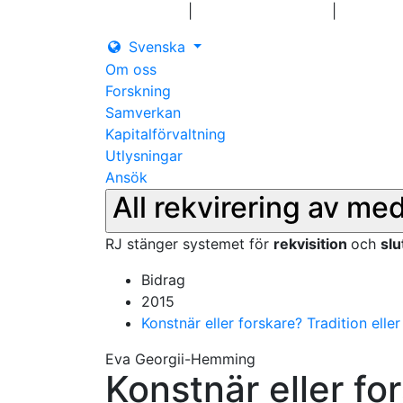
|
|
Logga in
Pressmeddelanden
Kontakt
Svenska
Om oss
Forskning
Samverkan
Kapitalförvaltning
Utlysningar
Ansök
All rekvirering av me
RJ stänger systemet för
rekvisition
och
sl
Bidrag
2015
Konstnär eller forskare? Tradition elle
Eva Georgii-Hemming
Konstnär eller for