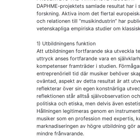
DAPHME-projektets samlade resultat har i si
forskning. Aktiva inom det flertal europeis
och relationen till ”musikindustrin” har pub
vetenskapliga empiriska studier om klassis
1) Utbildningens funktion
Att utbildningen fortfarande ska utveckla te
uttryck anses fortfarande vara en självklar
kompetenser framträder i studien. Förmågan
entreprenöriell tid där musiker behöver skapa
oväntad, aspekt av detta resultat är att u
reflekterar över sin egen konstnärliga utve
reflektionen står alltså självobservation och
politiska och etiska, men delvis även esteti
Hållningen legitimeras genom en instrumentel
musiker som en profession med expertis, ku
marknadiseringen av högre utbildning gör att
mindre frånvarande.