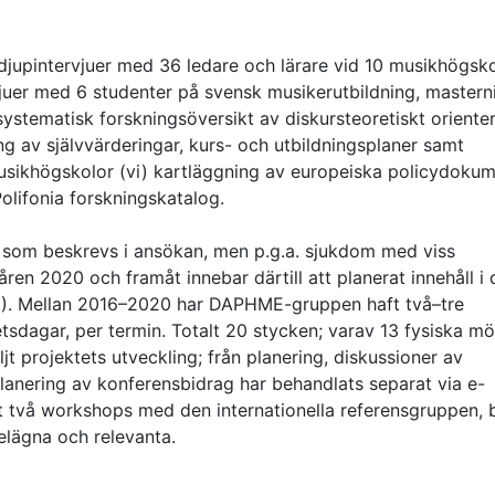
 djupintervjuer med 36 ledare och lärare vid 10 musikhögsko
vjuer med 6 studenter på svensk musikerutbildning, mastern
 systematisk forskningsöversikt av diskursteoretiskt oriente
 av självvärderingar, kurs- och utbildningsplaner samt
sikhögskolor (vi) kartläggning av europeiska policydoku
lifonia forskningskatalog.
ser som beskrevs i ansökan, men p.g.a. sjukdom med viss
ren 2020 och framåt innebar därtill att planerat innehåll i
 5). Mellan 2016–2020 har DAPHME-gruppen haft två–tre
tsdagar, per termin. Totalt 20 stycken; varav 13 fysiska m
ljt projektets utveckling; från planering, diskussioner av
. Planering av konferensbidrag har behandlats separat via e-
 två workshops med den internationella referensgruppen, 
elägna och relevanta.