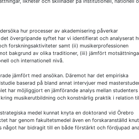
tningar, likheter och skillnader på institutionell, nationell 
undersöka hur processer av akademisering påverkar
det övergripande syftet har vi identifierat och analyserat h
ch forskningsaktiviteter samt (ii) musikerprofessionen
t bakgrund av olika traditioner, (iii) jämfört motsättninga
onell och internationell nivå.
ändrade jämfört med ansökan. Däremot har det empiriska
lstudie baserad på bland annat intervjuer med masterstude
let har möjliggjort en jämförande analys mellan studenters
ring musikerutbildning och konstnärlig praktik i relation til
 strategiska medel kunnat knyta en doktorand vid Örebro
ektet har genom fakultetsmedel även en forskaranställd knutit
 något har bidragit till en både förstärkt och fördjupad an