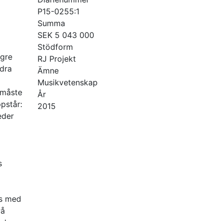
P15-0255:1
Summa
SEK 5 043 000
Stödform
ögre
RJ Projekt
ndra
Ämne
Musikvetenskap
 måste
År
pstår:
2015
eder
s
ys med
På