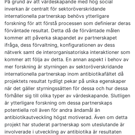
På grund av att värdeskapande med hög social
inverkan är centralt för sektoröverskridande
internationella partnerskap behövs ytterligare
forskning för att förstå processen som definierar deras
förväntade resultat. Detta då de förväntade målen
kommer att påverka skapandet av partnerskapet
ifråga, dess förvaltning, konfigurationen av dess
nätverk samt de interorganisatoriska interaktioner som
kommer att följa av detta. En annan aspekt i behov av
mer forskning är styrningen av sektoröverskridande
internationella partnerskap inom antibiotikafältet då
projektets resultat tydligt pekar på unika egenskaper
när det gäller styrningssätten för dessa och hur dessa
förhåller sig till olika typer av värdeskapande. Slutligen
är ytterligare forskning om dessa partnerskaps
potentiella roll även för andra ändamål än
antibiotikautveckling högst motiverad. Även om detta
projekt har studerat partnerskap som uteslutande är
involverade i utveckling av antibiotika är resultaten