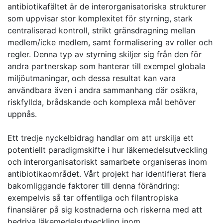
antibiotikafältet är de interorganisatoriska strukturer
som uppvisar stor komplexitet för styrning, stark
centraliserad kontroll, strikt gränsdragning mellan
medlem/icke medlem, samt formalisering av roller och
regler. Denna typ av styrning skiljer sig från den för
andra partnerskap som hanterar till exempel globala
miljöutmaningar, och dessa resultat kan vara
användbara även i andra sammanhang där osäkra,
riskfyllda, brådskande och komplexa mål behöver
uppnås.
Ett tredje nyckelbidrag handlar om att urskilja ett
potentiellt paradigmskifte i hur läkemedelsutveckling
och interorganisatoriskt samarbete organiseras inom
antibiotikaområdet. Vårt projekt har identifierat flera
bakomliggande faktorer till denna förändring:
exempelvis så tar offentliga och filantropiska
finansiärer på sig kostnaderna och riskerna med att
bedriva läkemedelsutveckling inom