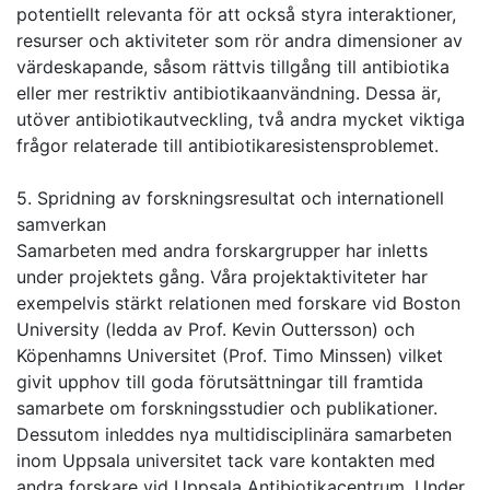
potentiellt relevanta för att också styra interaktioner,
resurser och aktiviteter som rör andra dimensioner av
värdeskapande, såsom rättvis tillgång till antibiotika
eller mer restriktiv antibiotikaanvändning. Dessa är,
utöver antibiotikautveckling, två andra mycket viktiga
frågor relaterade till antibiotikaresistensproblemet.
5. Spridning av forskningsresultat och internationell
samverkan
Samarbeten med andra forskargrupper har inletts
under projektets gång. Våra projektaktiviteter har
exempelvis stärkt relationen med forskare vid Boston
University (ledda av Prof. Kevin Outtersson) och
Köpenhamns Universitet (Prof. Timo Minssen) vilket
givit upphov till goda förutsättningar till framtida
samarbete om forskningsstudier och publikationer.
Dessutom inleddes nya multidisciplinära samarbeten
inom Uppsala universitet tack vare kontakten med
andra forskare vid Uppsala Antibiotikacentrum. Under