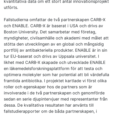
kvantitativa data om ett stort antal innovationsprojekt
utförts.
Fallstudierna omfattar de två partnerskapen CARB-X
och ENABLE. CARB-X är baserat i USA och drivs av
Boston University. Det samarbetar med företag,
myndigheter, civilsamhälle och akademi med målet att
stötta den utvecklingen av en global och mångsidig
portfölj av antibakteriella produkter. ENABLE är in sin
tur EU-baserat och drivs av Uppsala universitet. I
likhet med CARB-X skapade och utvecklade ENABLE
en läkemedelsforskningsplattform för att testa och
optimera molekyler som har potential att bli värdefulla
framtida antibiotika. I projektet kartlade vi först olika
roller och egenskaper hos de partners som är
involverade i de två partnerskapen och genomförde
sedan en serie djupintervjuer med representanter från
dessa. De kvalitativa resultaten har använts till
fallstudierapporter om de båda partnerskapen, i