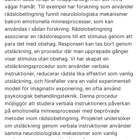
vägar framåt. Till exempel har forskning som använder
rädslobetingning funnit neurobiologiska mekanismer
bakom emotionella minnesprocesser, som kan
användas i sådan forskning. Rädslobetingning
associerar en rädslorespons till ett stimulus genom att
para det med obehag. Responsen kan tas bort genom
utsläckning, en procedur där man upprepade gånger
visar stimulus utan obehag. Vi har skapat en
utsläckningsprocedur som använder verbala
instruktioner, reducerar rädsla lika effektivt som vanlig
utsläckning, och förefaller vara en valid experimentell
modell för imaginativ exponering, en ofta använd
psykologisk behandlingsteknik. Denna procedur
möjliggör att studera verbala instruktioners påverkan
på emotionella minnesprocesser med beprövade
metoder inom rädslobetingning. Projektet undersöker
om utsläckning genom verbala instruktioner använder
samma neurobiologiska mekanismer som vanlig