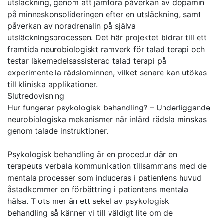
utsläckning, genom att jämföra påverkan av dopamin
på minneskonsolideringen efter en utsläckning, samt
påverkan av noradrenalin på själva
utsläckningsprocessen. Det här projektet bidrar till ett
framtida neurobiologiskt ramverk för talad terapi och
testar läkemedelsassisterad talad terapi på
experimentella rädslominnen, vilket senare kan utökas
till kliniska applikationer.
Slutredovisning
Hur fungerar psykologisk behandling? – Underliggande
neurobiologiska mekanismer när inlärd rädsla minskas
genom talade instruktioner.
Psykologisk behandling är en procedur där en
terapeuts verbala kommunikation tillsammans med de
mentala processer som induceras i patientens huvud
åstadkommer en förbättring i patientens mentala
hälsa. Trots mer än ett sekel av psykologisk
behandling så känner vi till väldigt lite om de