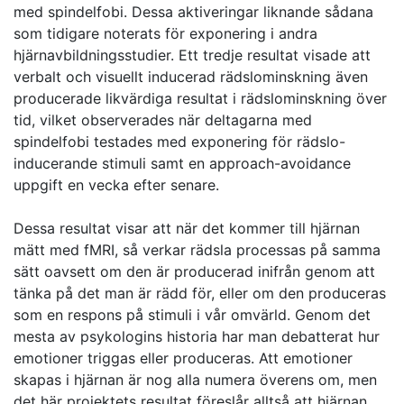
med spindelfobi. Dessa aktiveringar liknande sådana
som tidigare noterats för exponering i andra
hjärnavbildningsstudier. Ett tredje resultat visade att
verbalt och visuellt inducerad rädslominskning även
producerade likvärdiga resultat i rädslominskning över
tid, vilket observerades när deltagarna med
spindelfobi testades med exponering för rädslo-
inducerande stimuli samt en approach-avoidance
uppgift en vecka efter senare.
Dessa resultat visar att när det kommer till hjärnan
mätt med fMRI, så verkar rädsla processas på samma
sätt oavsett om den är producerad inifrån genom att
tänka på det man är rädd för, eller om den produceras
som en respons på stimuli i vår omvärld. Genom det
mesta av psykologins historia har man debatterat hur
emotioner triggas eller produceras. Att emotioner
skapas i hjärnan är nog alla numera överens om, men
det här projektets resultat föreslår alltså att hjärnan