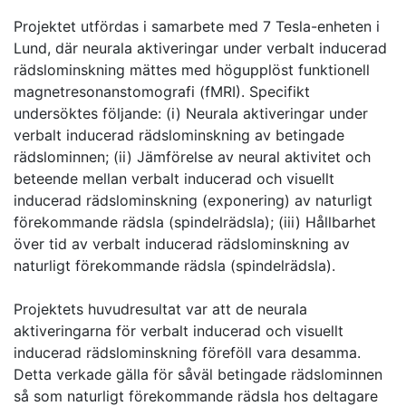
Projektet utfördas i samarbete med 7 Tesla-enheten i
Lund, där neurala aktiveringar under verbalt inducerad
rädslominskning mättes med högupplöst funktionell
magnetresonanstomografi (fMRI). Specifikt
undersöktes följande: (i) Neurala aktiveringar under
verbalt inducerad rädslominskning av betingade
rädslominnen; (ii) Jämförelse av neural aktivitet och
beteende mellan verbalt inducerad och visuellt
inducerad rädslominskning (exponering) av naturligt
förekommande rädsla (spindelrädsla); (iii) Hållbarhet
över tid av verbalt inducerad rädslominskning av
naturligt förekommande rädsla (spindelrädsla).
Projektets huvudresultat var att de neurala
aktiveringarna för verbalt inducerad och visuellt
inducerad rädslominskning föreföll vara desamma.
Detta verkade gälla för såväl betingade rädslominnen
så som naturligt förekommande rädsla hos deltagare