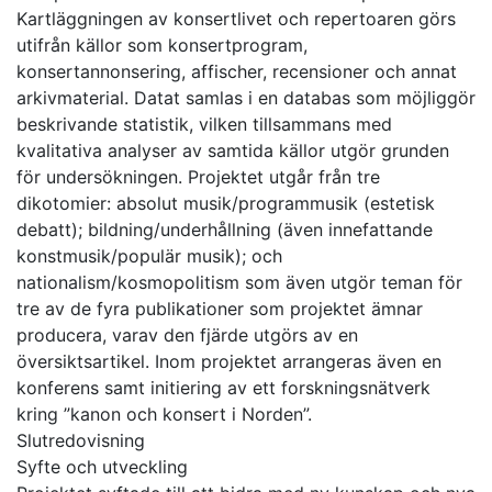
Kartläggningen av konsertlivet och repertoaren görs
utifrån källor som konsertprogram,
konsertannonsering, affischer, recensioner och annat
arkivmaterial. Datat samlas i en databas som möjliggör
beskrivande statistik, vilken tillsammans med
kvalitativa analyser av samtida källor utgör grunden
för undersökningen. Projektet utgår från tre
dikotomier: absolut musik/programmusik (estetisk
debatt); bildning/underhållning (även innefattande
konstmusik/populär musik); och
nationalism/kosmopolitism som även utgör teman för
tre av de fyra publikationer som projektet ämnar
producera, varav den fjärde utgörs av en
översiktsartikel. Inom projektet arrangeras även en
konferens samt initiering av ett forskningsnätverk
kring ”kanon och konsert i Norden”.
Slutredovisning
Syfte och utveckling