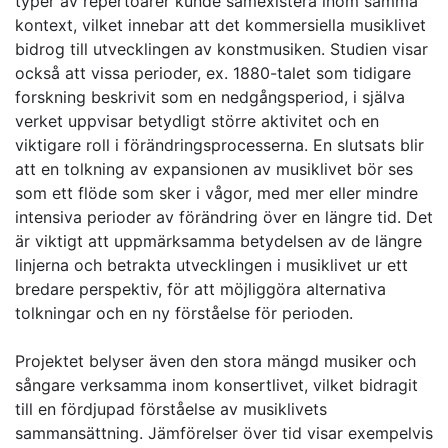
typer av repertoarer kunde samexistera inom samma
kontext, vilket innebar att det kommersiella musiklivet
bidrog till utvecklingen av konstmusiken. Studien visar
också att vissa perioder, ex. 1880-talet som tidigare
forskning beskrivit som en nedgångsperiod, i själva
verket uppvisar betydligt större aktivitet och en
viktigare roll i förändringsprocesserna. En slutsats blir
att en tolkning av expansionen av musiklivet bör ses
som ett flöde som sker i vågor, med mer eller mindre
intensiva perioder av förändring över en längre tid. Det
är viktigt att uppmärksamma betydelsen av de längre
linjerna och betrakta utvecklingen i musiklivet ur ett
bredare perspektiv, för att möjliggöra alternativa
tolkningar och en ny förståelse för perioden.
Projektet belyser även den stora mängd musiker och
sångare verksamma inom konsertlivet, vilket bidragit
till en fördjupad förståelse av musiklivets
sammansättning. Jämförelser över tid visar exempelvis