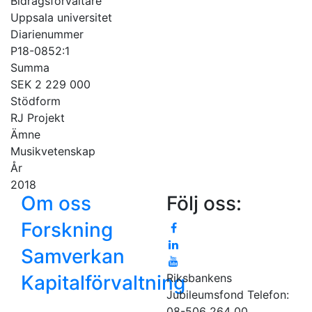
Bidragsförvaltare
Uppsala universitet
Diarienummer
P18-0852:1
Summa
SEK 2 229 000
Stödform
RJ Projekt
Ämne
Musikvetenskap
År
2018
Om oss
Följ oss:
Forskning
Samverkan
Kapitalförvaltning
Riksbankens
Jubileumsfond
Telefon:
08-506 264 00