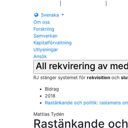
|
|
Logga in
Pressmeddelanden
Kontakt
Svenska
Om oss
Forskning
Samverkan
Kapitalförvaltning
Utlysningar
Ansök
All rekvirering av me
RJ stänger systemet för
rekvisition
och
sl
Bidrag
2018
Rastänkande och politik: rasismens o
Mattias Tydén
Rastänkande och 