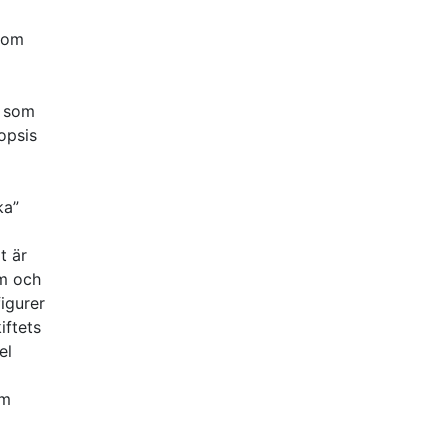
 som
r som
opsis
ka”
t är
sm och
igurer
iftets
el
om