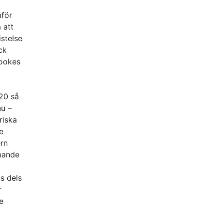
mför
 att
stelse
ck
rookes
020 så
nu –
riska
e
ern
mmande
i
s dels
r
e