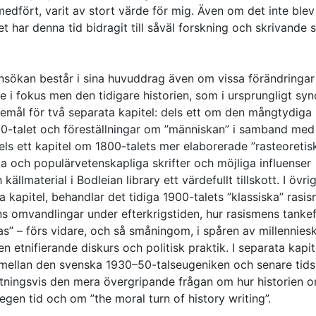
dfört, varit av stort värde för mig. Även om det inte blev
et har denna tid bidragit till såväl forskning och skrivande
sökan består i sina huvuddrag även om vissa förändringa
e i fokus men den tidigare historien, som i ursprungligt syn
emål för två separata kapitel: dels ett om den mångtydiga
0-talet och föreställningar om ”människan” i samband med
els ett kapitel om 1800-talets mer elaborerade ”rasteoretis
a och populärvetenskapliga skrifter och möjliga influenser
llmaterial i Bodleian library ett värdefullt tillskott. I övrig
a kapitel, behandlar det tidiga 1900-talets ”klassiska” rasi
ns omvandlingar under efterkrigstiden, hur rasismens tankef
s” – förs vidare, och så småningom, i spåren av millenniesk
n etnifierande diskurs och politisk praktik. I separata kapit
r) mellan den svenska 1930–50-talseugeniken och senare tids
utningsvis den mera övergripande frågan om hur historien 
 egen tid och om ”the moral turn of history writing”.