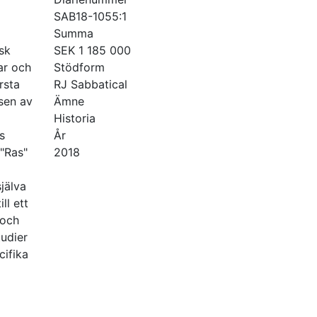
SAB18-1055:1
Summa
sk
SEK 1 185 000
ar och
Stödform
rsta
RJ Sabbatical
lsen av
Ämne
Historia
s
År
 "Ras"
2018
själva
ll ett
 och
tudier
cifika