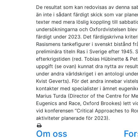
De resultat som kan redovisas av denna sabb
än inte i sådant färdigt skick som var plan
texter med mera löslig koppling till sabbati
undersökningarna och Oxfordvistelsen blev g
färdigt under 2023. Det färdigskrivna krite
Rasismens tankefigurer i svenskt bistånd fr
preliminära titeln Ras i Sverige efter 1945
efterkrigstiden (red. Tobias Hübinette & Pe
uppgift (se ovan) kunnat dra nytta av resul
under andra världskriget i en antologi unde
Kvist Geverts). För det andra innebar vistels
kontakter med specialister i ämnet eugenik
Marius Turda (Director of the Centre for M
Eugenics and Race, Oxford Brookes) lett v
vid konferensen ”Critical Approaches to R
aktiviteter planerade för 2023).
Om oss
For