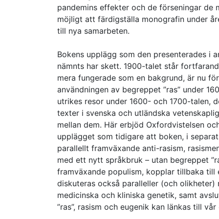
pandemins effekter och de förseningar de me
möjligt att färdigställa monografin under år
till nya samarbeten.
Bokens upplägg som den presenterades i an
nämnts har skett. 1900-talet står fortfarand
mera fungerade som en bakgrund, är nu för
användningen av begreppet ”ras” under 160
utrikes resor under 1600- och 1700-talen, d
texter i svenska och utländska vetenskaplig
mellan dem. Här erbjöd Oxfordvistelsen och kä
upplägget som tidigare att boken, i separat
parallellt framväxande anti-rasism, rasisme
med ett nytt språkbruk – utan begreppet ”ra
framväxande populism, kopplar tillbaka till e
diskuteras också paralleller (och olikhete
medicinska och kliniska genetik, samt avsl
”ras”, rasism och eugenik kan länkas till vår