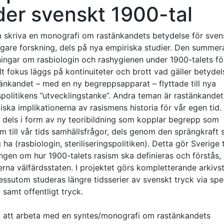
er svenskt 1900-tal
rm skriva en monografi om rastänkandets betydelse för sven
igare forskning, dels på nya empiriska studier. Den summer
ningar om rasbiologin och rashygienen under 1900-talets fö
ilt fokus läggs på kontinuiteter och brott vad gäller betyde
stänkandet – med en ny begreppsapparat – flyttade till nya
spolitikens ”utvecklingstanke”. Andra teman är rastänkandet
iska implikationerna av rasismens historia för vår egen tid.
- dels i form av ny teoribildning som kopplar begrepp som
sism till vår tids samhällsfrågor, dels genom den sprängkraft 
a (rasbiologin, steriliseringspolitiken). Detta gör Sverige ti
ningen om hur 1900-talets rasism ska definieras och förstås,
rna välfärdsstaten. I projektet görs kompletterande arkivs
 Dessutom studeras längre tidsserier av svenskt tryck via spe
 samt offentligt tryck.
et att arbeta med en syntes/monografi om rastänkandets