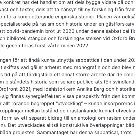
ra konkret har det handlat om att dels bygga vidare på och
t och texter, dels att ta hänsyn till ny forskning från fra
genomföra kompletterande empiriska studier. Planen var också
pecialiserade på rasism och historia under en gästforskarvi
att covid-pandemin bröt ut 2020 under denna sabbatical fi
ch bibliotek stängde och forskningsvistelsen vid Oxford B
nde genomföras först vårterminen 2022.
gningen för att ändå kunna utnyttja sabbatticaltiden under 2
tt skiftas vad gäller arbetet med monografin och den blev 
 tid på att färdigställa ett annat större arbete där de empi
 biståndets historia som senare publicerats (En svindland
Ordfront 2021, med idéhistorikern Annika Berg och historik
 sig finnas synergieffekter: vissa perspektiv från den ko
allt rörande begreppet ”utveckling” – kunde inkorporeras 
opplingar mellan bistånd och rastänkande kunnat utveckla
 form av ett separat bidrag till en antologi om rasism unde
an). Det utvecklades alltså konstruktiva överlappningar båd
 båda projekten. Sammantaget har denna sabbatical, trots