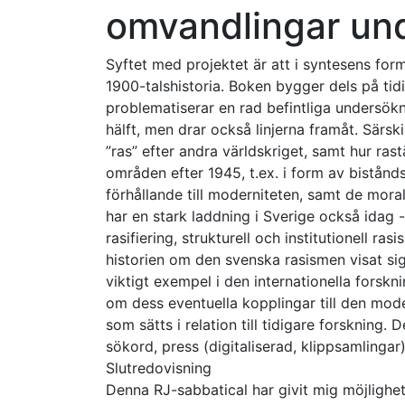
omvandlingar und
Syftet med projektet är att i syntesens fo
1900-talshistoria. Boken bygger dels på tid
problematiserar en rad befintliga undersök
hälft, men drar också linjerna framåt. Särsk
”ras” efter andra världskriget, samt hur ra
områden efter 1945, t.ex. i form av bistånd
förhållande till moderniteten, samt de moral
har en stark laddning i Sverige också idag 
rasifiering, strukturell och institutionell ra
historien om den svenska rasismen visat sig h
viktigt exempel i den internationella forsk
om dess eventuella kopplingar till den mode
som sätts i relation till tidigare forskning.
sökord, press (digitaliserad, klippsamlingar)
Slutredovisning
Denna RJ-sabbatical har givit mig möjligh