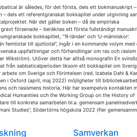
atical är således, för det första, dels ett bokmanuskript 
en – dels ett referentgranskat bokkapitel under utgivning sa
calprojektet. När det gäller boken – då de empiriska
ravt försenade – beräknas ett första fullständigt manuskri
riumgranskade bokkapitlet, ”’R-länder’ och ’U-människor’.
ån femtiotal till sjuttiotal”, ingår i en kommande volym med
. Svenska uppfattningar och förhandlingar om ras och rasism
ter Wikström). Utöver detta har alltså monografin En svind
tat från sabbaticalperioden liksom ett bokkapitel om Sveri
r arbete om Sverige och Förintelsen (red. Izabela Dahl & Kar
en i Oxford (april, maj 2022) möjligheter till biblioteksarbe
ens och rasismens historia. Här har exempelvis kontakten 
edical Humanities och the Working Group on the History of
idare till konkreta samarbeten bl.a. gemensam panelmedver
omani Studies”, Södertörns högskola 2022 (fler gemensam
skning
Samverkan