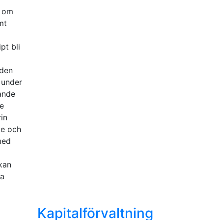
– om
mt
pt bli
 den
 under
lande
ge
in
te och
med
kan
ma
Kapitalförvaltning