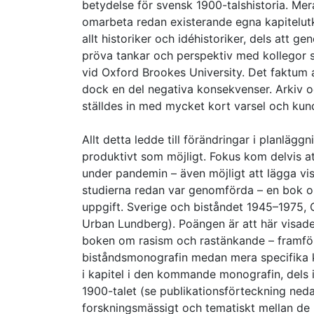
betydelse för svensk 1900-talshistoria. Me
omarbeta redan existerande egna kapitelutkas
allt historiker och idéhistoriker, dels att 
pröva tankar och perspektiv med kollegor s
vid Oxford Brookes University. Det faktum 
dock en del negativa konsekvenser. Arkiv o
ställdes in med mycket kort varsel och ku
Allt detta ledde till förändringar i planläg
produktivt som möjligt. Fokus kom delvis a
under pandemin – även möjligt att lägga viss
studierna redan var genomförda – en bok om
uppgift. Sverige och biståndet 1945–1975, 
Urban Lundberg). Poängen är att här visade
boken om rasism och rastänkande – framför 
biståndsmonografin medan mera specifika k
i kapitel i den kommande monografin, dels i
1900-talet (se publikationsförteckning ned
forskningsmässigt och tematiskt mellan de