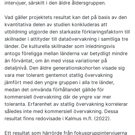
intervjuer, särskilt i den äldre åldersgruppen.
Vad gäller projektets resultat kan det på basis av den
kvantitativa delen av studien konkluderas att
utbildning utgjorde den starkaste förklaringsfaktorn till
skillnader i attityder till dataövervakning i samtliga tre
länder. De kulturella skillnader som inledningsvis
antogs föreligga mellan länderna var betydligt mindre
än förväntat, om än med vissa variationer på
detaljnivå. Den äldre generationskohorten visade sig
vara mer tolerant gentemot statlig övervakning
jämfört med den yngre gruppen i alla tre länder,
medan det omvända förhållandet gällde för
kommersiell övervakning där de yngre var mer
toleranta. Erfarenhet av statlig övervakning korrelerar
således inte med kommersiell övervakning. Dessa
resultat finns redovisade i Kalmus m.fl. (2022).
Ett resultat som härrörde från fokusgruppintervjuerna