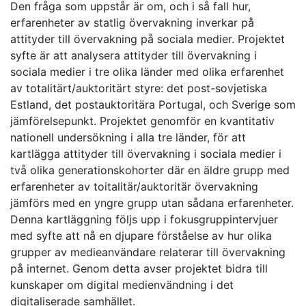
Den fråga som uppstår är om, och i så fall hur,
erfarenheter av statlig övervakning inverkar på
attityder till övervakning på sociala medier. Projektet
syfte är att analysera attityder till övervakning i
sociala medier i tre olika länder med olika erfarenhet
av totalitärt/auktoritärt styre: det post-sovjetiska
Estland, det postauktoritära Portugal, och Sverige som
jämförelsepunkt. Projektet genomför en kvantitativ
nationell undersökning i alla tre länder, för att
kartlägga attityder till övervakning i sociala medier i
två olika generationskohorter där en äldre grupp med
erfarenheter av toitalitär/auktoritär övervakning
jämförs med en yngre grupp utan sådana erfarenheter.
Denna kartläggning följs upp i fokusgruppintervjuer
med syfte att nå en djupare förståelse av hur olika
grupper av medieanvändare relaterar till övervakning
på internet. Genom detta avser projektet bidra till
kunskaper om digital medienvändning i det
digitaliserade samhället.