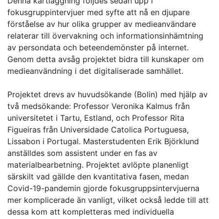
Denna kartläggning följdes sedan upp i
fokusgruppintervjuer med syfte att nå en djupare
förståelse av hur olika grupper av medieanvändare
relaterar till övervakning och informationsinhämtning
av persondata och beteendemönster på internet.
Genom detta avsåg projektet bidra till kunskaper om
medieanvändning i det digitaliserade samhället.
Projektet drevs av huvudsökande (Bolin) med hjälp av
två medsökande: Professor Veronika Kalmus från
universitetet i Tartu, Estland, och Professor Rita
Figueiras från Universidade Catolica Portuguesa,
Lissabon i Portugal. Masterstudenten Erik Björklund
anställdes som assistent under en fas av
materialbearbetning. Projektet avlöpte planenligt
särskilt vad gällde den kvantitativa fasen, medan
Covid-19-pandemin gjorde fokusgruppsintervjuerna
mer komplicerade än vanligt, vilket också ledde till att
dessa kom att kompletteras med individuella