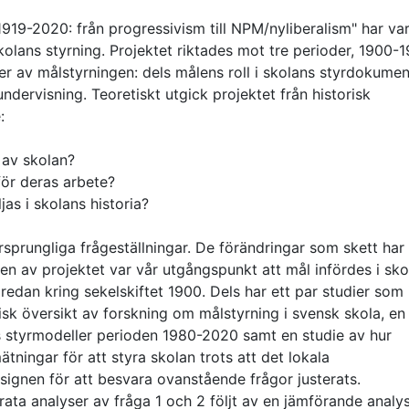
919-2020: från progressivism till NPM/nyliberalism" har vari
kolans styrning. Projektet riktades mot tre perioder, 1900-1
 av målstyrningen: dels målens roll i skolans styrdokumen
undervisning. Teoretiskt utgick projektet från historisk
:
g av skolan?
för deras arbete?
ljas i skolans historia?
sprungliga frågeställningar. De förändringar som skett har
gen av projektet var vår utgångspunkt att mål infördes i sk
edan kring sekelskiftet 1900. Dels har ett par studier som 
isk översikt av forskning om målstyrning i svensk skola, en
s styrmodeller perioden 1980-2020 samt en studie av hur
tningar för att styra skolan trots att det lokala
gnen för att besvara ovanstående frågor justerats.
rata analyser av fråga 1 och 2 följt av en jämförande analy