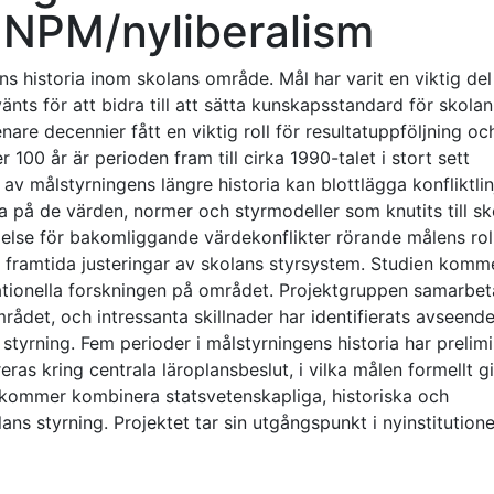
l NPM/nyliberalism
ns historia inom skolans område. Mål har varit en viktig del
änts för att bidra till att sätta kunskapsstandard för skolan
nare decennier fått en viktig roll för resultatuppföljning oc
r 100 år är perioden fram till cirka 1990-talet i stort sett
av målstyrningens längre historia kan blottlägga konfliktlin
 på de värden, normer och styrmodeller som knutits till sk
åelse för bakomliggande värdekonflikter rörande målens roll
l framtida justeringar av skolans styrsystem. Studien komm
nationella forskningen på området. Projektgruppen samarbet
det, och intressanta skillnader har identifierats avseend
 styrning. Fem perioder i målstyrningens historia har prelim
treras kring centrala läroplansbeslut, i vilka målen formellt gi
t kommer kombinera statsvetenskapliga, historiska och
ns styrning. Projektet tar sin utgångspunkt i nyinstitutione