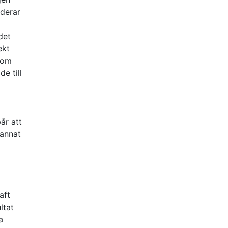
uderar
det
ekt
enom
e till
år att
 annat
aft
ltat
a