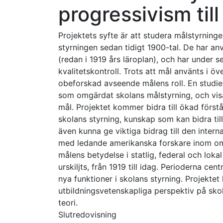
progressivism til
Projektets syfte är att studera målstyrninge
styrningen sedan tidigt 1900-tal. De har anv
(redan i 1919 års läroplan), och har under se
kvalitetskontroll. Trots att mål använts i öve
obeforskad avseende målens roll. En studie 
som omgärdat skolans målstyrning, och visa
mål. Projektet kommer bidra till ökad först
skolans styrning, kunskap som kan bidra til
även kunna ge viktiga bidrag till den inter
med ledande amerikanska forskare inom områ
målens betydelse i statlig, federal och lokal
urskiljts, från 1919 till idag. Perioderna cen
nya funktioner i skolans styrning. Projekte
utbildningsvetenskapliga perspektiv på skola
teori.
Slutredovisning