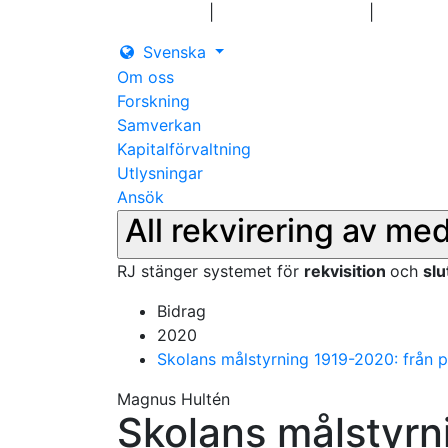
|
|
Logga in
Pressmeddelanden
Kontakt
Svenska
Om oss
Forskning
Samverkan
Kapitalförvaltning
Utlysningar
Ansök
All rekvirering av me
RJ stänger systemet för
rekvisition
och
sl
Bidrag
2020
Skolans målstyrning 1919-2020: från p
Magnus Hultén
Skolans målstyrn