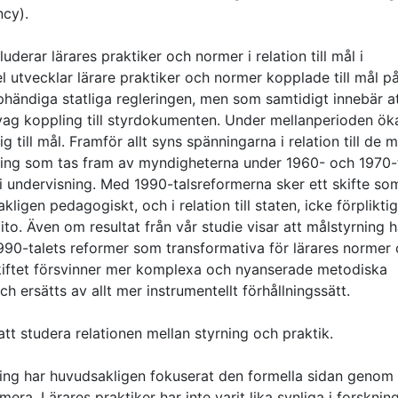
cy).
uderar lärares praktiker och normer i relation till mål i
l utvecklar lärare praktiker och normer kopplade till mål på
phändiga statliga regleringen, men som samtidigt innebär a
svag koppling till styrdokumenten. Under mellanperioden ök
g till mål. Framför allt syns spänningarna i relation till de 
ing som tas fram av myndigheterna under 1960- och 1970-
ål i undervisning. Med 1990-talsreformerna sker ett skifte so
kligen pedagogiskt, och i relation till staten, icke förplikt
t dito. Även om resultat från vår studie visar att målstyrning 
 1990-talets reformer som transformativa för lärares normer
eskiftet försvinner mer komplexa och nyanserade metodiska
 ersätts av allt mer instrumentellt förhållningssätt.
 att studera relationen mellan styrning och praktik.
kling har huvudsakligen fokuserat den formella sidan genom
ra. Lärares praktiker har inte varit lika synliga i forsknin