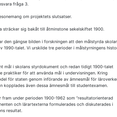
esvara fråga 3.
 resonemang om projektets slutsatser.
ia sträcker sig bakåt till åtminstone sekelskiftet 1900.
ar den gängse bilden i forskningen att den målstyrda skola
v 1990-talet. Vi urskilde tre perioder i målstyrningens histor
nt mål i skolans styrdokument och redan tidigt 1900-talet
 praktiker för att använda mål i undervisningen. Kring
rmedel för staten genom införande av ämnesmål för läroverke
gan kopplades även dessa ämnesmål till studentexamen.
r fram under perioden 1900-1962 som “resultatorienterad
enten och lärartexterna formulerades och diskuterades i
ens resultat.