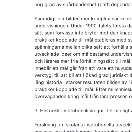
hög grad av spårbundenhet (path dependan
Samtidigt blir bilden mer komplex när vi inkl
undervisningen. Under 1900-talets första de
sätt som förvisso inte bryter mot den knap
praktiker kopplade till mål etableras med 
spänningarna mellan olika sätt att förhålla si
utvecklade idéer om målbestämd undervisn
och lärares mer fria förhållningssätt till m
innebär att mål går från att vara ett huvudsa
verktyg, till att bli ett i ökad grad juridisk
lång historia , stärker resultaten bilden av
praktiker kopplade till mål. Efter millenni
överväganden kring mål från lärarpressen och
3. Historisk institutionalism gör det möjligt
Forskning om skolans institutionella utvec
analyser av styrdokument, läroböcker med me