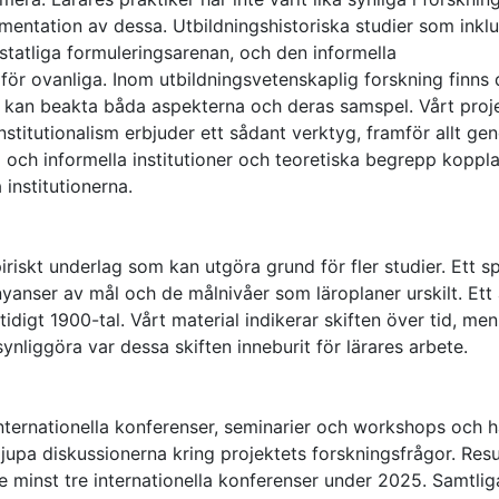
entation av dessa. Utbildningshistoriska studier som inkl
statliga formuleringsarenan, och den informella
rför ovanliga. Inom utbildningsvetenskaplig forskning finns 
m kan beakta båda aspekterna och deras samspel. Vårt proj
k institutionalism erbjuder ett sådant verktyg, framför allt g
 och informella institutioner och teoretiska begrepp kopplad
 institutionerna.
riskt underlag som kan utgöra grund för fler studier. Ett sp
t nyanser av mål och de målnivåer som läroplaner urskilt. Ett
idigt 1900-tal. Vårt material indikerar skiften över tid, men
ynliggöra var dessa skiften inneburit för lärares arbete.
nternationella konferenser, seminarier och workshops och h
upa diskussionerna kring projektets forskningsfrågor. Resu
e minst tre internationella konferenser under 2025. Samtlig