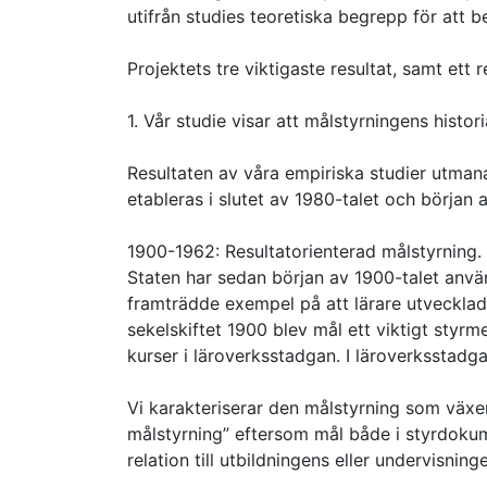
utifrån studies teoretiska begrepp för att b
Projektets tre viktigaste resultat, samt ett
1. Vår studie visar att målstyrningens histor
Resultaten av våra empiriska studier utman
etableras i slutet av 1980-talet och början a
1900-1962: Resultatorienterad målstyrning.
Staten har sedan början av 1900-talet anvä
framträdde exempel på att lärare utvecklade
sekelskiftet 1900 blev mål ett viktigt sty
kurser i läroverksstadgan. I läroverksstad
Vi karakteriserar den målstyrning som växe
målstyrning” eftersom mål både i styrdokum
relation till utbildningens eller undervisning