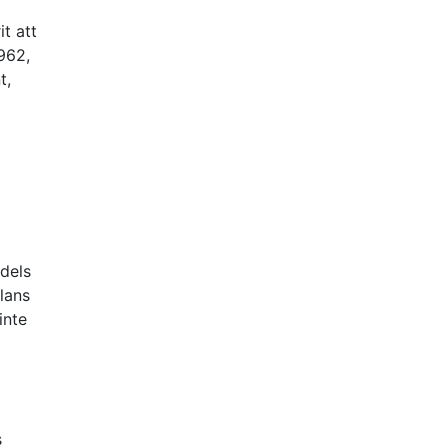
t att
962,
t,
 dels
olans
inte
s