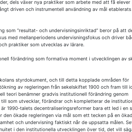
oder, dels växer nya praktiker som arbete med att få elever 
ångt driven och instrumentell användning av mål etablerats 
ing som ”resultat- och undervisningsinriktad” beror på att d
okus med mellanperiodens undervisningsfokus och driver b
och praktiker som utvecklas av lärare.
utionell förändring som formativa moment i utvecklingen av s
skolans styrdokument, och till detta kopplade områden för
tökning av regleringen från sekelskiftet 1900 och fram till i
ell teori benämner gradvis institutionell förändring genom
 till som utvecklar, förändrar och kompletterar de institutio
r 1990-talets decentraliseringsreformer bara ett led i en s
ser den ökade regleringen via mål som ett tecken på en öka
samhet och undervisning faktiskt når de uppsatta målen. Set
itet i den institutionella utvecklingen över tid, det vill sä