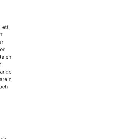
 ett
tt
ar
mer
talen
m
igande
hare n
 och
gen