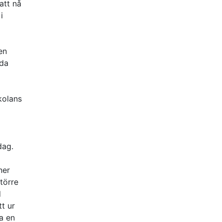
att nå
i
en
åda
kolans
dag.
ner
törre
d
t ur
ga en