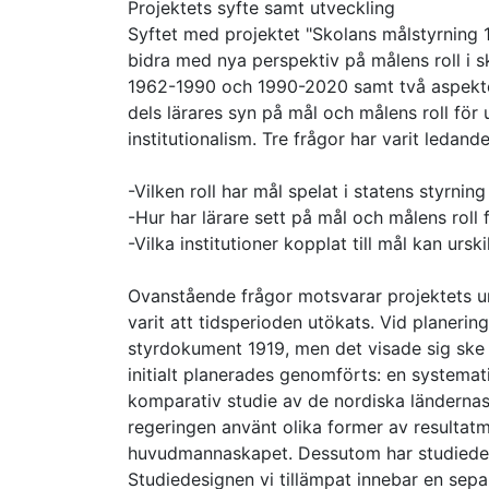
Projektets syfte samt utveckling
Syftet med projektet "Skolans målstyrning 1
bidra med nya perspektiv på målens roll i s
1962-1990 och 1990-2020 samt två aspekter
dels lärares syn på mål och målens roll för 
institutionalism. Tre frågor har varit ledande
-Vilken roll har mål spelat i statens styrnin
-Hur har lärare sett på mål och målens roll 
-Vilka institutioner kopplat till mål kan urski
Ovanstående frågor motsvarar projektets ur
varit att tidsperioden utökats. Vid planerin
styrdokument 1919, men det visade sig ske r
initialt planerades genomförts: en systemat
komparativ studie av de nordiska länderna
regeringen använt olika former av resultatmä
huvudmannaskapet. Dessutom har studiedesi
Studiedesignen vi tillämpat innebar en sepa