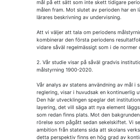
mål på ett sätt som inte skett tidigare peri
målen fram. Mot slutet av perioden har en l
lärares beskrivning av undervisning.
Att vi väljer att tala om periodens målstyrn
kombinerar den första periodens resultatf
vidare såväl regelmässigt som i de normer 
2. Vår studie visar på såväl gradvis instit
målstyrning 1900-2020.
Vår analys av statens användning av mål i 
reglering, visar i huvudsak en kontinuerlig u
Den här utvecklingen speglar det institution
layering, det vill säga att nya element läggs
som redan finns plats. Mot den bakgrunden ä
rörelse som pågått sedan sekelskiftet. Vi 
ambition från statens sida att skolans verk
detta perspektiv finns en hög grad av kontinu