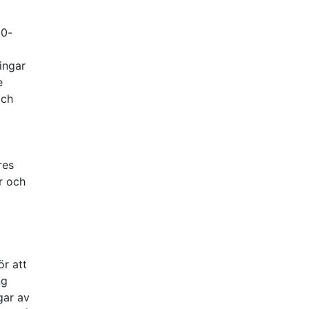
60-
i
ingar
e
och
res
r och
ör att
ng
gar av