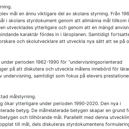
rning.
lev mål en ännu viktigare del av skolans styrning. Från 19
mål i skolans styrdokument genom att allmänna mål tillkom 
len utvecklades ytterligare och genom att en mängd anvisn
indande karaktär fördes in i läroplanen. Samtidigt fortsatt
rskare och skolutvecklare att utveckla nya sätt att se på 
under perioden 1962-1990 för “undervisningsorienterad
gger på att diskutera och utveckla målens innebörd för lära
 undervisning, samtidigt som fokus på elevers prestatione
ktad målstyrning.
ng ökar ytterligare under perioden 1990-2020. Den nya i
laterade betyg. De målrelaterade betygen skapar en grund f
l betygen och tillhörande mål. Parallellt med denna utveckli
opplat till mål, dels diskuteras styrdokumentens formulerin