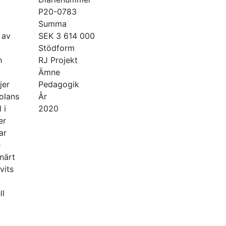
P20-0783
Summa
 av
SEK 3 614 000
Stödform
h
RJ Projekt
Ämne
jer
Pedagogik
olans
År
 i
2020
er
ar
e
inärt
vits
ll