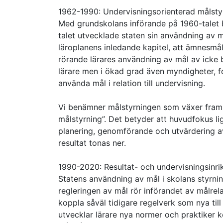
1962-1990: Undervisningsorienterad målsty
Med grundskolans införande på 1960-talet b
talet utvecklade staten sin användning av 
läroplanens inledande kapitel, att ämnesmå
rörande lärares användning av mål av icke b
lärare men i ökad grad även myndigheter, fo
använda mål i relation till undervisning.
Vi benämner målstyrningen som växer fram 
målstyrning”. Det betyder att huvudfokus li
planering, genomförande och utvärdering av
resultat tonas ner.
1990-2020: Resultat- och undervisningsinri
Statens användning av mål i skolans styrni
regleringen av mål rör införandet av målre
koppla såväl tidigare regelverk som nya til
utvecklar lärare nya normer och praktiker k