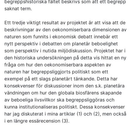
begreppshistoriska fältet beskrivs som att ett begrepp
saknat term.
Ett tredje viktigt resultat av projektet är att visa att de
beskrivningar av den oekonomiserbara dimensionen av
naturen som funnits i ekonomisk debatt innebär ett
nytt perspektiv i debatten om planetär beboelighet
som perspektiv i nutida miljödiskussion. Projektet har i
den historiska undersökningen på detta vis hittat en ny
fråga om hur den oekonomiserbara aspekten av
naturen har begreppsliggjorts politiskt som ett
exempel på ett slags planetärt tänkande. Detta har
konsekvenser för diskussioner inom den s.k. planetära
vändningen om hur den globala biosfärens skapande
av beboeliga livsvillkor ska begreppsliggöras och
kunna institutionaliseras politiskt. Dessa konsekvenser
har jag diskuterat i mina artiklar (1) och (2), men också
i en längre essärecension (3).