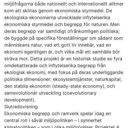
miljöfrågorna både nationellt och internationellt alltmer
kom att skötas genom ekonomiska styrmedel. De
ekologiska ekonomerna utvecklade inflytelserika
ekonomiska styrmedel och begrepp för naturen. Men
deras begrepp var samtidigt ofrånkomligen politiska;
de byggde på specifika föreställningar om sådant som
människans natur, vad ett gott liv innebär, vad en
ekonomi egentligen är, och vilka mål ett samhälle bör
sträva mot. Detta projekt är en historisk studie av fyra
omdebatterade och inflytelserika begrepp från
ekologisk ekonomi, med fokus på deras underliggande
politiska dimensioner: ekosystemtjänster, naturkapital,
den stabila ekonomin (steady-state economy), och
samevolutionär utveckling (coevolutionary
development).
Slutredovisning
Ekonomiska begrepp och ramverk spelar idag en
central roll i såväl miljöpolitiken – i synnerhet
klimatpolitiken – som i olika miljörörelser. Projektet A