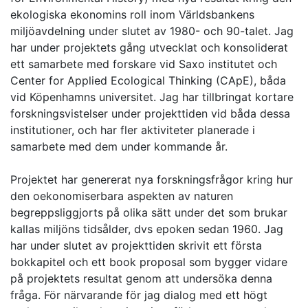
ekologiska ekonomins roll inom Världsbankens
miljöavdelning under slutet av 1980- och 90-talet. Jag
har under projektets gång utvecklat och konsoliderat
ett samarbete med forskare vid Saxo institutet och
Center for Applied Ecological Thinking (CApE), båda
vid Köpenhamns universitet. Jag har tillbringat kortare
forskningsvistelser under projekttiden vid båda dessa
institutioner, och har fler aktiviteter planerade i
samarbete med dem under kommande år.
Projektet har genererat nya forskningsfrågor kring hur
den oekonomiserbara aspekten av naturen
begreppsliggjorts på olika sätt under det som brukar
kallas miljöns tidsålder, dvs epoken sedan 1960. Jag
har under slutet av projekttiden skrivit ett första
bokkapitel och ett book proposal som bygger vidare
på projektets resultat genom att undersöka denna
fråga. För närvarande för jag dialog med ett högt