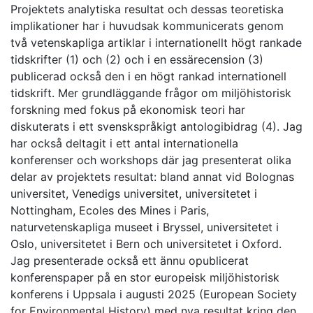
Projektets analytiska resultat och dessas teoretiska
implikationer har i huvudsak kommunicerats genom
två vetenskapliga artiklar i internationellt högt rankade
tidskrifter (1) och (2) och i en essärecension (3)
publicerad också den i en högt rankad internationell
tidskrift. Mer grundläggande frågor om miljöhistorisk
forskning med fokus på ekonomisk teori har
diskuterats i ett svenskspråkigt antologibidrag (4). Jag
har också deltagit i ett antal internationella
konferenser och workshops där jag presenterat olika
delar av projektets resultat: bland annat vid Bolognas
universitet, Venedigs universitet, universitetet i
Nottingham, Ecoles des Mines i Paris,
naturvetenskapliga museet i Bryssel, universitetet i
Oslo, universitetet i Bern och universitetet i Oxford.
Jag presenterade också ett ännu opublicerat
konferenspaper på en stor europeisk miljöhistorisk
konferens i Uppsala i augusti 2025 (European Society
for Environmental History) med nya resultat kring den