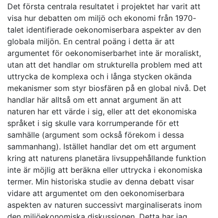
Det första centrala resultatet i projektet har varit att
visa hur debatten om miljö och ekonomi från 1970-
talet identifierade oekonomiserbara aspekter av den
globala miljön. En central poäng i detta är att
argumentet för oekonomiserbarhet inte är moraliskt,
utan att det handlar om strukturella problem med att
uttrycka de komplexa och i långa stycken okända
mekanismer som styr biosfären på en global nivå. Det
handlar här alltså om ett annat argument än att
naturen har ett värde i sig, eller att det ekonomiska
språket i sig skulle vara korrumperande för ett
samhälle (argument som också förekom i dessa
sammanhang). Istället handlar det om ett argument
kring att naturens planetära livsuppehållande funktion
inte är möjlig att beräkna eller uttrycka i ekonomiska
termer. Min historiska studie av denna debatt visar
vidare att argumentet om den oekonomiserbara
aspekten av naturen successivt marginaliserats inom
den miljöekonomiska diskussionen. Detta har jag