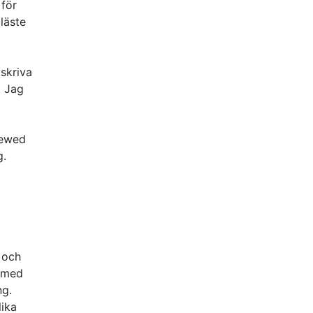
 för
läste
 skriva
. Jag
iewed
g.
 och
e med
ng.
lika