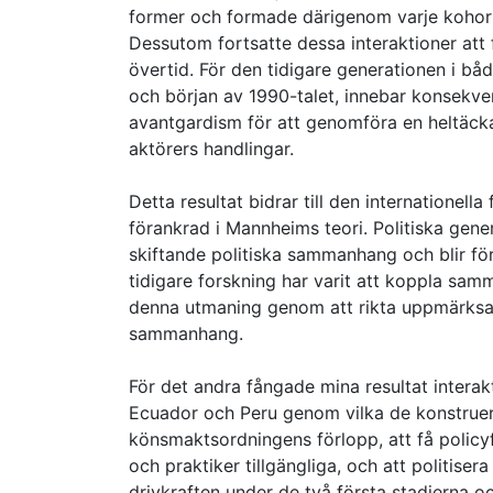
former och formade därigenom varje kohorts
Dessutom fortsatte dessa interaktioner att 
övertid. För den tidigare generationen i bå
och början av 1990-talet, innebar konsekve
avantgardism för att genomföra en heltäck
aktörers handlingar.
Detta resultat bidrar till den internationella
förankrad i Mannheims teori. Politiska gene
skiftande politiska sammanhang och blir fö
tidigare forskning har varit att koppla sa
denna utmaning genom att rikta uppmärksa
sammanhang.
För det andra fångade mina resultat interak
Ecuador och Peru genom vilka de konstruerad
könsmaktsordningens förlopp, att få policyf
och praktiker tillgängliga, och att politise
drivkraften under de två första stadierna 