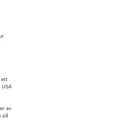
ur
n
 ett
t, USA
er av
s på