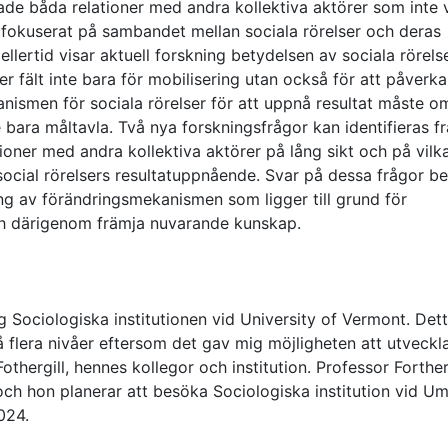
erade båda relationer med andra kollektiva aktörer som inte 
e fokuserat på sambandet mellan sociala rörelser och deras
llertid visar aktuell forskning betydelsen av sociala rörels
ller fält inte bara för mobilisering utan också för att påverka
anismen för sociala rörelser för att uppnå resultat måste o
e bara måltavla. Två nya forskningsfrågor kan identifieras f
tioner med andra kollektiva aktörer på lång sikt och på vilka
social rörelsers resultatuppnående. Svar på dessa frågor b
ng av förändringsmekanismen som ligger till grund för
och därigenom främja nuvarande kunskap.
g Sociologiska institutionen vid University of Vermont. Det
 flera nivåer eftersom det gav mig möjligheten att utveckl
othergill, hennes kollegor och institution. Professor Forther
ch hon planerar att besöka Sociologiska institution vid U
024.