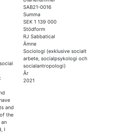
SAB21-0016
Summa
SEK 1 139 000
Stödform
RJ Sabbatical
Ämne
Sociologi (exklusive socialt
arbete, socialpsykologi och
social
socialantropologi)
År
t
2021
and
 have
sts and
 of the
 an
, I