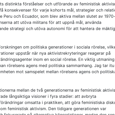
 distinkta förståelser och utförande av feministisk aktivis
få konsekvenser för varje kohorts mål, strategier och relat
de Peru och Ecuador, som blev aktiva mellan slutet av 1970-
nserna att utöva militans för att uppnå mål, använda
ande strategi och utöva autonomi för att hantera de mäkti
 forskningen om politiska generationer i sociala rörelse, vilk
rationer uppstår när nya aktivistrekryteringar reagerar på
rändringsagenter inom en social rörelse. En viktig utmanin
mman rörelsens agens med politiska sammanhang. Jag tar it
mheten mot samspelet mellan rörelsens agens och politisk
tionerna mellan de två generationerna av feministisk aktivi
e långsiktiga visioner i fyra stadier: att avbryta
örändringar omsatta i praktiken, att göra feministiska disk
ra om feministisk aktivism. Den tidigare generationen var
och fokuserade på alternativa könsrelationer, medan den sen