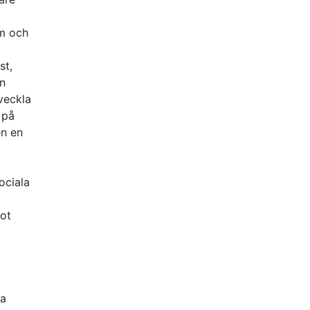
sm och
st,
en
veckla
 på
en en
ociala
ot
ka