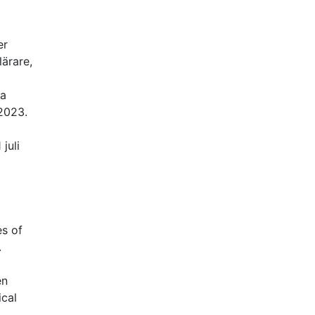
er
lärare,
ta
 2023.
juli
es of
.
en
ical