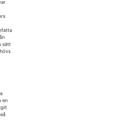
var
ers
mfatta
rån
 sätt
ehövs
ta
a en
gill
meå