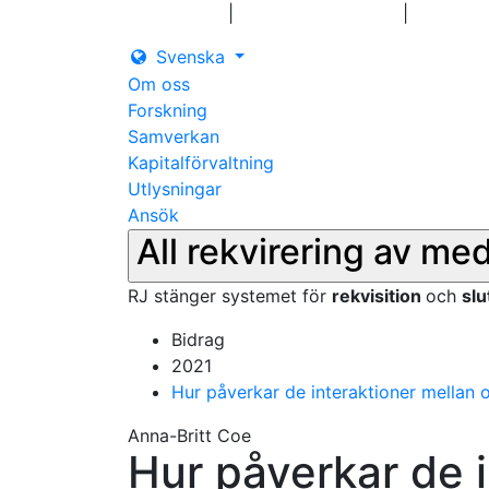
|
|
Logga in
Pressmeddelanden
Kontakt
Svenska
Om oss
Forskning
Samverkan
Kapitalförvaltning
Utlysningar
Ansök
All rekvirering av me
RJ stänger systemet för
rekvisition
och
sl
Bidrag
2021
Hur påverkar de interaktioner mellan o
Anna-Britt Coe
Hur påverkar de i