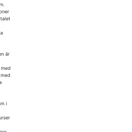
m.
ioner
talet
ga
en är
g med
u med
a
sm i
urser
are