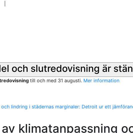
|
del och slutredovisning är stän
utredovisning
till och med 31 augusti.
Mer information
 och lindring i städernas marginaler: Detroit ur ett jämföra
k av klimatanpassning o