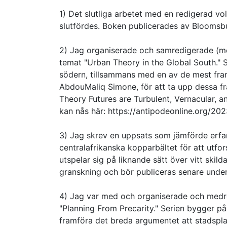
1) Det slutliga arbetet med en redigerad vol
slutfördes. Boken publicerades av Blooms
2) Jag organiserade och samredigerade (med
temat "Urban Theory in the Global South."
södern, tillsammans med en av de mest fra
AbdouMaliq Simone, för att ta upp dessa fr
Theory Futures are Turbulent, Vernacular, an
kan nås här: https://antipodeonline.org/20
3) Jag skrev en uppsats som jämförde erfare
centralafrikanska kopparbältet för att utf
utspelar sig på liknande sätt över vitt ski
granskning och bör publiceras senare unde
4) Jag var med och organiserade och medr
"Planning From Precarity." Serien bygger på f
framföra det breda argumentet att stadspla