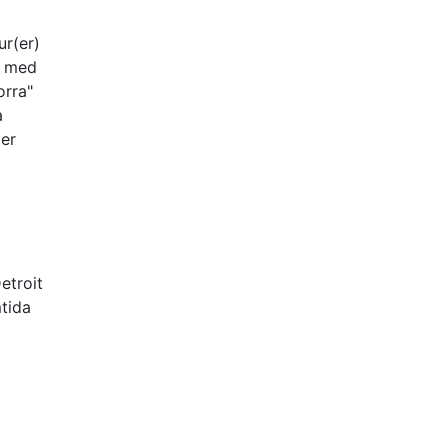
ur(er)
n med
orra"
a
ier
etroit
mtida