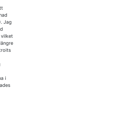
tt
knad
). Jag
id
vilket
 längre
troits
g
a i
nades