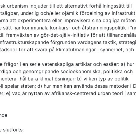
urbanism inbjuder till ett alternativt förhållningssätt till
ägbar, underlig och/eller ojämlik fördelning av infrastrukt
narna att experimentera eller improvisera sina dagliga möte
e sätt har kommunala konkurs- och åtstramningspolitik i "n
ll framväxten av gör-det-själv-initiativ för att tillhandahåll
 infrastrukturskapande förgrunden vardagens taktik, strateg
tadsbor för att svara på klimatutmaningar i synnerhet, och
e frågor i en serie vetenskapliga artiklar och essäer: a) hur
ihärdiga och genomgripande socioekonomiska, politiska och
nterar hållbara klimatlösningar; b) vilken typ av politik
oll spelar staten; d) hur man kan använda dessa metoder i D
r; e) vad är nyttan av afrikansk-centrerad urban teori i sa
nde
 slutförts: