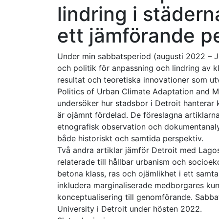
lindring i städern
ett jämförande p
Under min sabbatsperiod (augusti 2022 – Ju
och politik för anpassning och lindring av 
resultat och teoretiska innovationer som ut
Politics of Urban Climate Adaptation and Mi
undersöker hur stadsbor i Detroit hanterar 
är ojämnt fördelad. De föreslagna artiklarna 
etnografisk observation och dokumentanalys 
både historiskt och samtida perspektiv.
Två andra artiklar jämför Detroit med Lag
relaterade till hållbar urbanism och socioek
betona klass, ras och ojämlikhet i ett samta
inkludera marginaliserade medborgares kuns
konceptualisering till genomförande. Sabba
University i Detroit under hösten 2022.