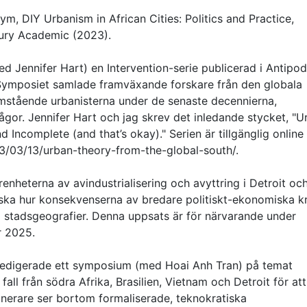
ym, DIY Urbanism in African Cities: Politics and Practice,
bury Academic (2023).
 Jennifer Hart) en Intervention-serie publicerad i Antipo
 Symposiet samlade framväxande forskare från den globala
mstående urbanisterna under de senaste decennierna,
ågor. Jennifer Hart och jag skrev det inledande stycket, "U
d Incomplete (and that’s okay)." Serien är tillgänglig online
23/03/13/urban-theory-from-the-global-south/.
nheterna av avindustrialisering och avyttring i Detroit oc
orska hur konsekvenserna av bredare politiskt-ekonomiska kr
lda stadsgeografier. Denna uppsats är för närvarande under
r 2025.
edigerade ett symposium (med Hoai Anh Tran) på temat
all från södra Afrika, Brasilien, Vietnam och Detroit för att
nerare ser bortom formaliserade, teknokratiska