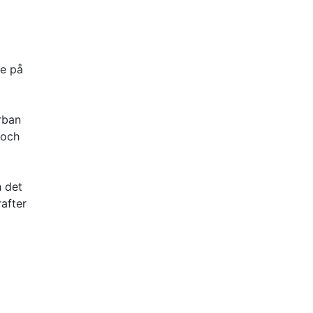
de på
rban
 och
h det
after