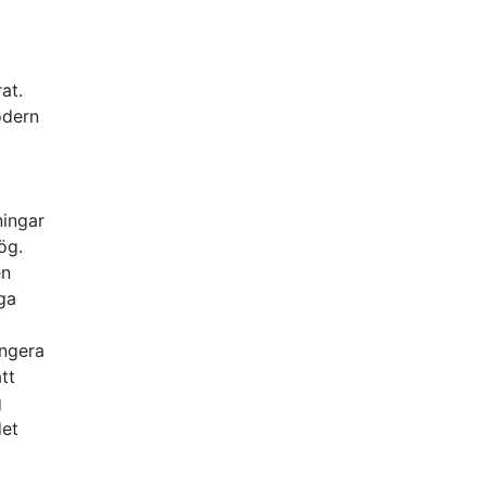
at.
ödern
ningar
ög.
en
iga
ungera
tt
g
det