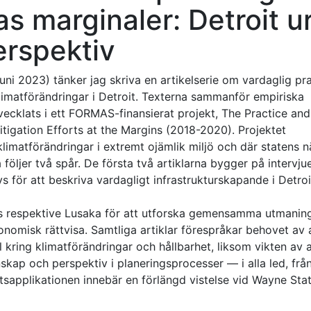
as marginaler: Detroit u
erspektiv
ni 2023) tänker jag skriva en artikelserie om vardaglig pra
klimatförändringar i Detroit. Texterna sammanför empiriska
vecklats i ett FORMAS-finansierat projekt, The Practice and
tigation Efforts at the Margins (2018-2020). Projektet
klimatförändringar i extremt ojämlik miljö och där statens 
följer två spår. De första två artiklarna bygger på intervjue
för att beskriva vardagligt infrastrukturskapande i Detroi
os respektive Lusaka för att utforska gemensamma utmanin
onomisk rättvisa. Samtliga artiklar förespråkar behovet av 
l kring klimatförändringar och hållbarhet, liksom vikten av a
kap och perspektiv i planeringsprocesser — i alla led, frå
tsapplikationen innebär en förlängd vistelse vid Wayne Sta