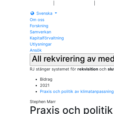
|
|
Logga in
Pressmeddelanden
Kontakt
Svenska
Om oss
Forskning
Samverkan
Kapitalförvaltning
Utlysningar
Ansök
All rekvirering av me
RJ stänger systemet för
rekvisition
och
sl
Bidrag
2021
Praxis och politik av klimatanpassning
Stephen Marr
Praxis och politi