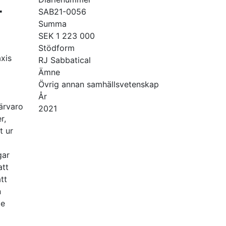
r
SAB21-0056
Summa
SEK 1 223 000
Stödform
xis
RJ Sabbatical
Ämne
Övrig annan samhällsvetenskap
År
närvaro
2021
r,
t ur
gar
att
tt
n
te