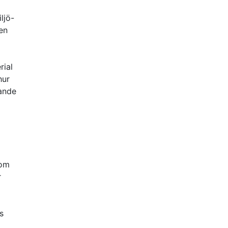
ljö-
en
rial
hur
gande
rom
r
s