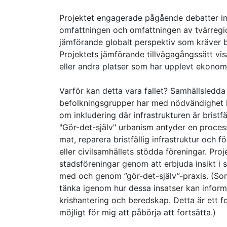
Projektet engagerade pågående debatter i
omfattningen och omfattningen av tvärregion
jämförande globalt perspektiv som kräver beh
Projektets jämförande tillvägagångssätt vis
eller andra platser som har upplevt ekonomi
Varför kan detta vara fallet? Samhällsledda 
befolkningsgrupper har med nödvändighet k
om inkludering där infrastrukturen är bristf
"Gör-det-själv" urbanism antyder en process 
mat, reparera bristfällig infrastruktur och f
eller civilsamhällets stödda föreningar. Proj
stadsföreningar genom att erbjuda insikt i 
med och genom ”gör-det-själv”-praxis. (Som
tänka igenom hur dessa insatser kan informer
krishantering och beredskap. Detta är ett f
möjligt för mig att påbörja att fortsätta.)