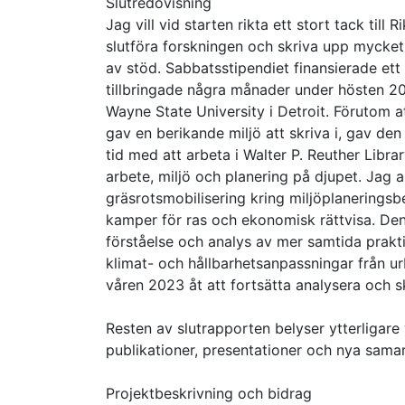
Slutredovisning
Jag vill vid starten rikta ett stort tack til
slutföra forskningen och skriva upp mycket 
av stöd. Sabbatsstipendiet finansierade ett
tillbringade några månader under hösten 202
Wayne State University i Detroit. Förutom a
gav en berikande miljö att skriva i, gav den
tid med att arbeta i Walter P. Reuther Librar
arbete, miljö och planering på djupet. Jag an
gräsrotsmobilisering kring miljöplaneringsb
kamper för ras och ekonomisk rättvisa. Den 
förståelse och analys av mer samtida prakti
klimat- och hållbarhetsanpassningar från ur
våren 2023 åt att fortsätta analysera och s
Resten av slutrapporten belyser ytterligar
publikationer, presentationer och nya sama
Projektbeskrivning och bidrag