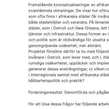
Framstående konceptualiseringar av afrikansk 
ovannämnda utmaningar. De visar hur oföruts
som ofta finns i afrikanska städer får invå
både stadsmiljöer och varandra. På liknand
städer, som i Detroit och New Orleans, lett ti
tjänster och infrastruktur. Dessa former av
och politik som är nödvändiga för utsatta s
genomgripande osäkerhet, mer allmänt.
Projektet försökte därför ta itu med följand
invånare i Detroit, som lever med, och i, 
rumsliga osäkerheter, upptäcker och impleme
genererar dessa ansträngningar; c) vilken r
i interregionala samtal med afrikanska städe
hållbarhetspolitik och praktik?
Forskningsresultat: Genomförda och pågåe
För att lösa dessa frågor har följande arbete