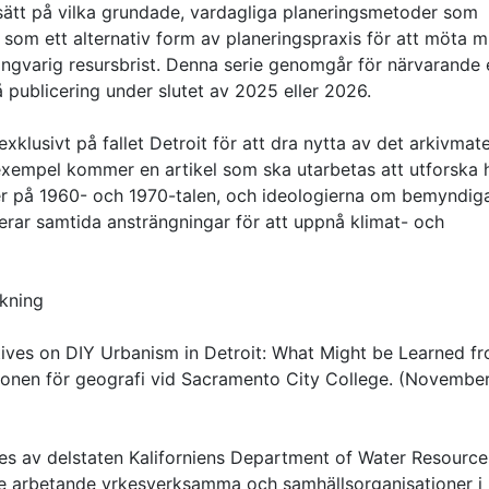
sätt på vilka grundade, vardagliga planeringsmetoder som
om ett alternativ form av planeringspraxis för att möta mi
 långvarig resursbrist. Denna serie genomgår för närvarande 
 publicering under slutet av 2025 eller 2026.
klusivt på fallet Detroit för att dra nytta av det arkivmate
 exempel kommer en artikel som ska utarbetas att utforska 
ser på 1960- och 1970-talen, och ideologierna om bemyndi
rar samtida ansträngningar för att uppnå klimat- och
skning
ives on DIY Urbanism in Detroit: What Might be Learned f
tutionen för geografi vid Sacramento City College. (Novembe
s av delstaten Kaliforniens Department of Water Resource
arbetande yrkesverksamma och samhällsorganisationer i