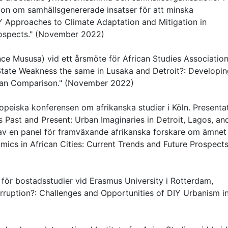
tion om samhällsgenererade insatser för att minska
IY Approaches to Climate Adaptation and Mitigation in
ospects." (November 2022)
e Mususa) vid ett årsmöte för African Studies Association
s State Weakness the same in Lusaka and Detroit?: Developin
an Comparison." (November 2022)
opeiska konferensen om afrikanska studier i Köln. Presenta
s Past and Present: Urban Imaginaries in Detroit, Lagos, an
av en panel för framväxande afrikanska forskare om ämnet
cs in African Cities: Current Trends and Future Prospects
t för bostadsstudier vid Erasmus University i Rotterdam,
terruption?: Challenges and Opportunities of DIY Urbanism i