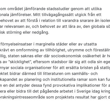
nom området jämförande stadsstudier genom att utöka
ala jämförelser. Mitt tillvägagångssätt utgick från ett
ovet av att förstå i relation till varandra snarare än isoler
ar relevansen av, och behovet av att lära av, den globala s
sk störning eller nedgång.
förnyelseinsatser i marginella städer eller av utsatta
rävt en omformning av tillhörighet, utrymme och föreställ
ällig, staten saknas eller där socioekonomisk osäkerhet är h
av "skicklighet", eftersom stadsbor lär sig att odla sin eg
örnyar sociala organisationer för att ersätta bristen på statl
ektet bidrar därmed till litteraturen om samhälls- och
skapandet av planering och institutionella ramar som kan f
 en del antyder dessa fynd provokativa implikationer för a
a eller bidra till det pågående arbetet i Sverige idag krin
orskningsintresseområde som projektets resultat har gjort 