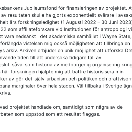
l Riksbankens Jubileumsfond för finansieringen av projektet. A
av resultaten skulle ha gjorts exponentiellt svårare i avsa
 helt års forskningsledighet (1 Augusti 2022 – 30 Juni 2023
2 som affiliateforskare vid Institutionen för antropologi v
tt vara nedsänkt i det akademiska samhället i Wayne State, 
 förlängda vistelsen mig också möjligheten att tillbringa en
ys arkiv. Arkiven erbjuder en unik möjlighet att utforska De
vände tiden till att undersöka tidigare fall av
eslut, såväl som historia av medborgerlig organisering krin
här forskningen hjälpte mig att bättre historisisera min
ker av gör-det-själv-urbanism och politiken och orättvisorn
bana marginaler över hela staden. Väl tillbaka i Sverige äg
kriva.
e vad projektet handlade om, samtidigt som några av de
rbeten som uppstod som ett resultat flaggas.