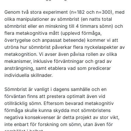
Genom två stora experiment (n=182 och n=300), med
olika manipulationer av sömnbrist (en natts total
sömnbrist eller en minskning till 4 timmars sömn) och
flera metakognitiva mått (upplevd förmåga,
övertygelse och anpassat beteende) kommer vi att
utröna hur sömnbrist påverkar flera nyckelaspekter av
metakognition. Vi avser även påvisa rollen av olika
mekanismer, inklusive förväntningar och grad av
ansträngning, samt etablera vad som predicerar
individuella skillnader.
Sömnbrist är vanligt i dagens samhälle och en
förväntan finns att prestera optimalt även vid
otillräcklig sömn. Eftersom bevarad metakognitiv
förmåga skulle kunna skydda mot sömnbristens
negativa konsekvenser är detta projekt av stor vikt,
inte enbart för forskning om sömn, utan även för