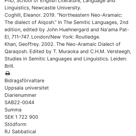
PhD, School of English Literature, Language and
Linguistics, Newcastle University.
Coghill, Eleanor. 2019. ”Northeastern Neo-Aramaic:
The dialect of Alqosh.” In The Semitic Languages, 2nd
edition, edited by John Huehnergard and Na'ama Pat-
El, 711–747. London/New York: Routledge.
Khan, Geoffrey. 2002. The Neo-Aramaic Dialect of
Qaraqosh. Edited by T. Muraoka and C.H.M. Versteegh,
Studies in Semitic Languages and Linguistics. Leiden:
Brill.
Bidragsförvaltare
Uppsala universitet
Diarienummer
SAB22-0044
Summa
SEK 1 722 900
Stödform
RJ Sabbatical