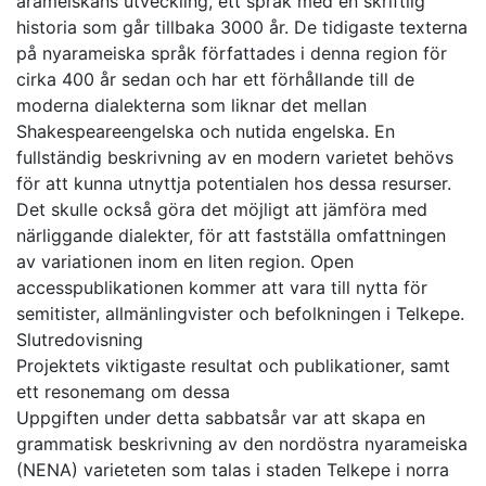
arameiskans utveckling, ett språk med en skriftlig
historia som går tillbaka 3000 år. De tidigaste texterna
på nyarameiska språk författades i denna region för
cirka 400 år sedan och har ett förhållande till de
moderna dialekterna som liknar det mellan
Shakespeareengelska och nutida engelska. En
fullständig beskrivning av en modern varietet behövs
för att kunna utnyttja potentialen hos dessa resurser.
Det skulle också göra det möjligt att jämföra med
närliggande dialekter, för att fastställa omfattningen
av variationen inom en liten region. Open
accesspublikationen kommer att vara till nytta för
semitister, allmänlingvister och befolkningen i Telkepe.
Slutredovisning
Projektets viktigaste resultat och publikationer, samt
ett resonemang om dessa
Uppgiften under detta sabbatsår var att skapa en
grammatisk beskrivning av den nordöstra nyarameiska
(NENA) varieteten som talas i staden Telkepe i norra