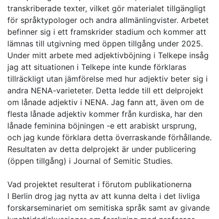
transkriberade texter, vilket gör materialet tillgängligt
för språktypologer och andra allmänlingvister. Arbetet
befinner sig i ett framskrider stadium och kommer att
lämnas till utgivning med öppen tillgång under 2025.
Under mitt arbete med adjektivböjning i Telkepe insåg
jag att situationen i Telkepe inte kunde förklaras
tillräckligt utan jämförelse med hur adjektiv beter sig i
andra NENA-varieteter. Detta ledde till ett delprojekt
om lånade adjektiv i NENA. Jag fann att, även om de
flesta lånade adjektiv kommer från kurdiska, har den
lånade feminina böjningen -e ett arabiskt ursprung,
och jag kunde förklara detta överraskande förhållande.
Resultaten av detta delprojekt är under publicering
(öppen tillgång) i Journal of Semitic Studies.
Vad projektet resulterat i förutom publikationerna
I Berlin drog jag nytta av att kunna delta i det livliga
forskarseminariet om semitiska språk samt av givande