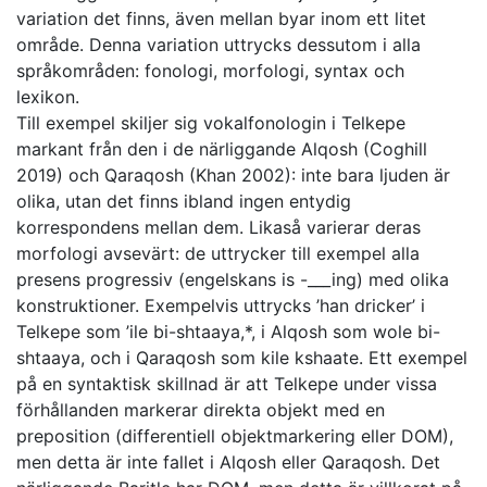
variation det finns, även mellan byar inom ett litet
område. Denna variation uttrycks dessutom i alla
språkområden: fonologi, morfologi, syntax och
lexikon.
Till exempel skiljer sig vokalfonologin i Telkepe
markant från den i de närliggande Alqosh (Coghill
2019) och Qaraqosh (Khan 2002): inte bara ljuden är
olika, utan det finns ibland ingen entydig
korrespondens mellan dem. Likaså varierar deras
morfologi avsevärt: de uttrycker till exempel alla
presens progressiv (engelskans is -___ing) med olika
konstruktioner. Exempelvis uttrycks ’han dricker’ i
Telkepe som ’ile bi-shtaaya,*, i Alqosh som wole bi-
shtaaya, och i Qaraqosh som kile kshaate. Ett exempel
på en syntaktisk skillnad är att Telkepe under vissa
förhållanden markerar direkta objekt med en
preposition (differentiell objektmarkering eller DOM),
men detta är inte fallet i Alqosh eller Qaraqosh. Det