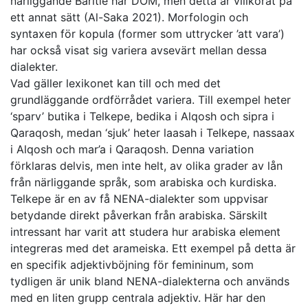
närliggande Baritle har DOM, men detta är villkorat på
ett annat sätt (Al-Saka 2021). Morfologin och
syntaxen för kopula (former som uttrycker ’att vara’)
har också visat sig variera avsevärt mellan dessa
dialekter.
Vad gäller lexikonet kan till och med det
grundläggande ordförrådet variera. Till exempel heter
‘sparv’ butika i Telkepe, bedika i Alqosh och sipra i
Qaraqosh, medan ‘sjuk’ heter laasah i Telkepe, nassaax
i Alqosh och mar’a i Qaraqosh. Denna variation
förklaras delvis, men inte helt, av olika grader av lån
från närliggande språk, som arabiska och kurdiska.
Telkepe är en av få NENA-dialekter som uppvisar
betydande direkt påverkan från arabiska. Särskilt
intressant har varit att studera hur arabiska element
integreras med det arameiska. Ett exempel på detta är
en specifik adjektivböjning för femininum, som
tydligen är unik bland NENA-dialekterna och används
med en liten grupp centrala adjektiv. Här har den