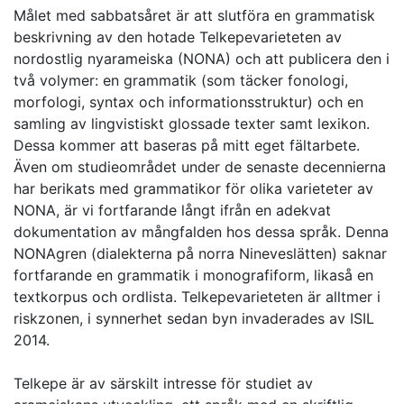
Målet med sabbatsåret är att slutföra en grammatisk
beskrivning av den hotade Telkepevarieteten av
nordostlig nyarameiska (NONA) och att publicera den i
två volymer: en grammatik (som täcker fonologi,
morfologi, syntax och informationsstruktur) och en
samling av lingvistiskt glossade texter samt lexikon.
Dessa kommer att baseras på mitt eget fältarbete.
Även om studieområdet under de senaste decennierna
har berikats med grammatikor för olika varieteter av
NONA, är vi fortfarande långt ifrån en adekvat
dokumentation av mångfalden hos dessa språk. Denna
NONAgren (dialekterna på norra Nineveslätten) saknar
fortfarande en grammatik i monografiform, likaså en
textkorpus och ordlista. Telkepevarieteten är alltmer i
riskzonen, i synnerhet sedan byn invaderades av ISIL
2014.
Telkepe är av särskilt intresse för studiet av