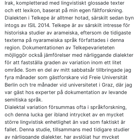
Irak, kompletterad med lingvistiskt glossade texter
och ett lexikon, baserat på min egen fältforskning.
Dialekten i Telkepe är alltmer hotad, särskilt sedan byn
intogs av ISIL 2014. Telkepe är av särskilt intresse för
historiska studier av arameiska, eftersom de tidigaste
texterna på nyarameiska språk författades i denna
region. Dokumentationen av Telkepevarieteten
möjliggör också jämförelser med närliggande dialekter
för att fastställa graden av variation inom ett litet
område. Som en del av mitt sabbatsår tillbringade jag
fyra månader som gästforskare vid Freie Universität
Berlin och tre månader vid universitetet i Graz, där jag
var gäst hos experter på dokumentation av levande
semitiska språk.
Dialektal variation försummas ofta i språkforskning,
och denna lucka ger ibland intrycket av en mycket
större lingvistisk enhetlighet än vad som faktiskt är
fallet. Denna studie, tillsammans med tidigare studier
av närliggande dialekter, har avslöjat hur mycket