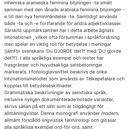
inhemska arameiska feminina böjningen -ta smält
samman med den lånade arabiska feminina böjningen -
e till den nya femininändelse -te. Samtidigt används
både -ta och -e fortfarande för andra adjektivklasser.
Särskild uppmärksamhet har i detta arbete ägnats
intonationen , vilket ofta försummas i språkforskning
men spelar en viktig roll för betydelse i meningar
(jämför svenskans ’Du GJORDE det?!’ med ’DU gjorde
det?!’). I alla språkliga exempel och texter har
frasgränser och huvudsakliga satsbetoningar
markerats. I fonologiavsnittet beskrivs de olika
intonationsmelodier som används av Telkepetalare och
kopplas till betydelseskillnader.
Grammatiska beskrivningar av semitiska språk,
inklusive nyligen dokumenterade hotade varianter,
skrivs sällan på ett sätt som är tillgängligt för
allmänlingvister. Denna monografi använder modern,
allmänt förstådd lingvistisk terminologi och glossar
alla språkliga exempel ord-för-ord, samt