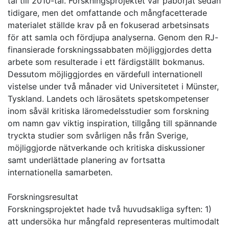
tal till 2010-tal. Forskningsprojektet var påbörjat sedan
tidigare, men det omfattande och mångfacetterade
materialet ställde krav på en fokuserad arbetsinsats
för att samla och fördjupa analyserna. Genom den RJ-
finansierade forskningssabbaten möjliggjordes detta
arbete som resulterade i ett färdigställt bokmanus.
Dessutom möjliggjordes en värdefull internationell
vistelse under två månader vid Universitetet i Münster,
Tyskland. Landets och lärosätets spetskompetenser
inom såväl kritiska läromedelsstudier som forskning
om namn gav viktig inspiration, tillgång till spännande
tryckta studier som svårligen nås från Sverige,
möjliggjorde nätverkande och kritiska diskussioner
samt underlättade planering av fortsatta
internationella samarbeten.
Forskningsresultat
Forskningsprojektet hade två huvudsakliga syften: 1)
att undersöka hur mångfald representeras multimodalt