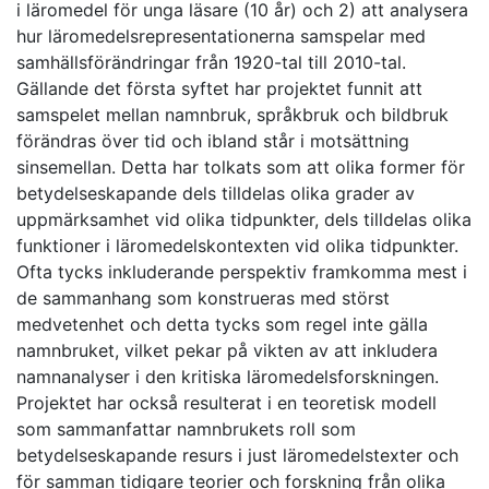
i läromedel för unga läsare (10 år) och 2) att analysera
hur läromedelsrepresentationerna samspelar med
samhällsförändringar från 1920-tal till 2010-tal.
Gällande det första syftet har projektet funnit att
samspelet mellan namnbruk, språkbruk och bildbruk
förändras över tid och ibland står i motsättning
sinsemellan. Detta har tolkats som att olika former för
betydelseskapande dels tilldelas olika grader av
uppmärksamhet vid olika tidpunkter, dels tilldelas olika
funktioner i läromedelskontexten vid olika tidpunkter.
Ofta tycks inkluderande perspektiv framkomma mest i
de sammanhang som konstrueras med störst
medvetenhet och detta tycks som regel inte gälla
namnbruket, vilket pekar på vikten av att inkludera
namnanalyser i den kritiska läromedelsforskningen.
Projektet har också resulterat i en teoretisk modell
som sammanfattar namnbrukets roll som
betydelseskapande resurs i just läromedelstexter och
för samman tidigare teorier och forskning från olika