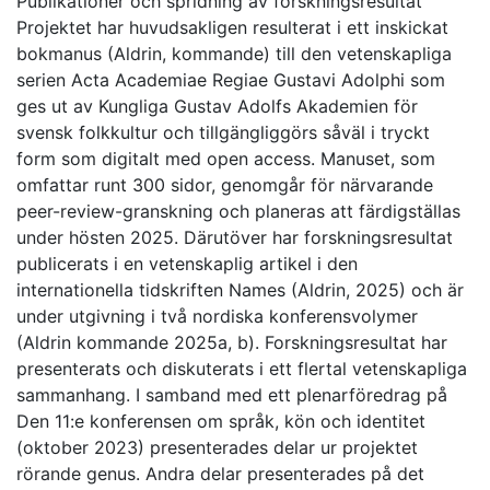
Publikationer och spridning av forskningsresultat
Projektet har huvudsakligen resulterat i ett inskickat
bokmanus (Aldrin, kommande) till den vetenskapliga
serien Acta Academiae Regiae Gustavi Adolphi som
ges ut av Kungliga Gustav Adolfs Akademien för
svensk folkkultur och tillgängliggörs såväl i tryckt
form som digitalt med open access. Manuset, som
omfattar runt 300 sidor, genomgår för närvarande
peer-review-granskning och planeras att färdigställas
under hösten 2025. Därutöver har forskningsresultat
publicerats i en vetenskaplig artikel i den
internationella tidskriften Names (Aldrin, 2025) och är
under utgivning i två nordiska konferensvolymer
(Aldrin kommande 2025a, b). Forskningsresultat har
presenterats och diskuterats i ett flertal vetenskapliga
sammanhang. I samband med ett plenarföredrag på
Den 11:e konferensen om språk, kön och identitet
(oktober 2023) presenterades delar ur projektet
rörande genus. Andra delar presenterades på det