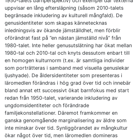
1950-talets barnperspektiv) och exempel där texterna
uppvisar en lång eftersläpning (såsom 2010-talets
begränsade inkludering av kulturell mångfald). De
genusidentiteter som skapas kännetecknas
inledningsvis av ökande jämställdhet, men förblir
oförändrat fast på ”en nästan jämställd nivå” från
1980-talet. Inte heller genusutslätning har ökat mellan
1980-tal och 2010-tal och knyts dessutom enbart till
en homogen kulturnorm (t.ex. är samtliga individer
som porträtteras i samband med visuella genuslekar
ljushyade). De åldersidentiteter som presenteras i
läromedlen förändras i hög grad över tid och innebär
bland annat ett successivt ökat barnfokus med start
redan från 1950-talet, varierande inkludering av
ungdomsidentiteter och förändrade
familjekonstellationer. Däremot framkommer en
ganska genomgående marginalisering av äldre som
inte minskar över tid. Synliggörandet av mångkultur
ökar något över tid, men läromedlen domineras