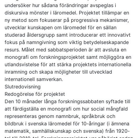
undersöker hur sådana förändringar avspeglas i
diskursiva mönster i läromedel. Projektet tillämpar en
ny metod som fokuserar på progressiva mekanismer,
utvecklar kunskapen om läromedel för en sällan
studerad åldersgrupp samt introducerar ett innovativt
fokus på namngivning som viktig betydelseskapande
resurs. Målet med sabbatsperioden är att avsluta en
monografi om forskningsprojektet samt möjliggöra en
utlandsvistelse för att stärka projektets internationella
inramning och skapa möjligheter till utvecklad
internationell samverkan.
Slutredovisning
Redogörelse för projektet
Den 10 månader långa forskningssabbaten syftade till
att färdigställa en monografi om hur social mångfald
representeras genom namnbruk, språkbruk och
bildbruk i svenska läromedel för 10-åringar (i ämnena
matematik, samhällskunskap och svenska) från 1920-