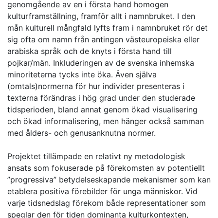
genomgående av en i första hand homogen
kulturframställning, framför allt i namnbruket. I den
mån kulturell mångfald lyfts fram i namnbruket rör det
sig ofta om namn från antingen västeuropeiska eller
arabiska språk och de knyts i första hand till
pojkar/män. Inkluderingen av de svenska inhemska
minoriteterna tycks inte öka. Även själva
(omtals)normerna för hur individer presenteras i
texterna förändras i hög grad under den studerade
tidsperioden, bland annat genom ökad visualisering
och ökad informalisering, men hänger också samman
med ålders- och genusanknutna normer.
Projektet tillämpade en relativt ny metodologisk
ansats som fokuserade på förekomsten av potentiellt
”progressiva” betydelseskapande mekanismer som kan
etablera positiva förebilder för unga människor. Vid
varje tidsnedslag förekom både representationer som
speglar den för tiden dominanta kulturkontexten,