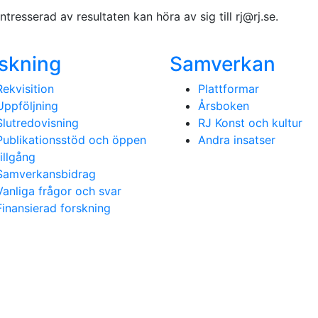
tresserad av resultaten kan höra av sig till rj@rj.se.
skning
Samverkan
Rekvisition
Plattformar
Uppföljning
Årsboken
Slutredovisning
RJ Konst och kultur
Publikationsstöd och öppen
Andra insatser
tillgång
Samverkansbidrag
Vanliga frågor och svar
Finansierad forskning