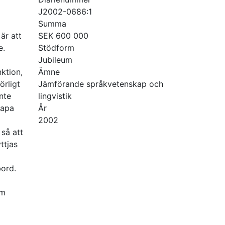
J2002-0686:1
Summa
är att
SEK 600 000
e.
Stödform
Jubileum
ktion,
Ämne
örligt
Jämförande språkvetenskap och
nte
lingvistik
kapa
År
2002
 så att
ttjas
ord.
om