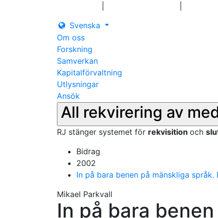
|
|
Logga in
Pressmeddelanden
Kontakt
Svenska
Om oss
Forskning
Samverkan
Kapitalförvaltning
Utlysningar
Ansök
All rekvirering av me
RJ stänger systemet för
rekvisition
och
sl
Bidrag
2002
In på bara benen på mänskliga språk. 
Mikael Parkvall
In på bara benen