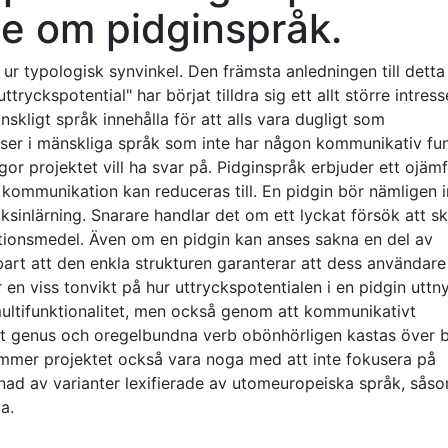
ie om pidginspråk.
 ur typologisk synvinkel. Den främsta anledningen till detta 
ryckspotential" har börjat tilldra sig ett allt större intress
kligt språk innehålla för att alls vara dugligt som
ser i mänskliga språk som inte har någon kommunikativ fun
ågor projektet vill ha svar på. Pidginspråk erbjuder ett ojämf
 kommunikation kan reduceras till. En pidgin bör nämligen i
sinlärning. Snarare handlar det om ett lyckat försök att s
tionsmedel. Även om en pidgin kan anses sakna en del av
art att den enkla strukturen garanterar att dess användare
en viss tonvikt på hur uttryckspotentialen i en pidgin uttny
h multifunktionalitet, men också genom att kommunikativt
t genus och oregelbundna verb obönhörligen kastas över b
ommer projektet också vara noga med att inte fokusera på
nad av varianter lexifierade av utomeuropeiska språk, sås
a.