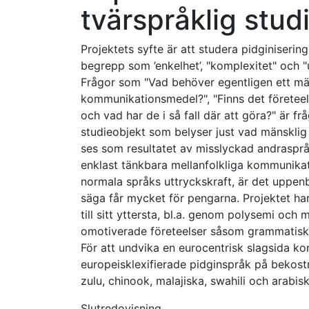
tvärspråklig stud
Projektets syfte är att studera pidginisering
begrepp som ’enkelhet’, "komplexitet" och "utt
Frågor som "Vad behöver egentligen ett mäns
kommunikationsmedel?", "Finns det företeel
och vad har de i så fall där att göra?" är fr
studieobjekt som belyser just vad mänsklig
ses som resultatet av misslyckad andraspråk
enklast tänkbara mellanfolkliga kommunika
normala språks uttryckskraft, är det uppenb
säga får mycket för pengarna. Projektet har 
till sitt yttersta, bl.a. genom polysemi oc
omotiverade företeelser såsom grammatisk
För att undvika en eurocentrisk slagsida k
europeisklexifierade pidginspråk på bekost
zulu, chinook, malajiska, swahili och arabisk
Slutredovisning