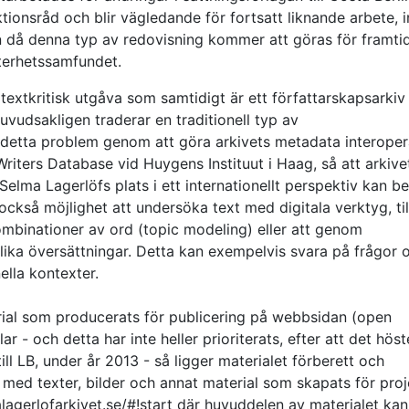
onsråd och blir vägledande för fortsatt liknande arbete, i
n då denna typ av redovisning kommer att göras för framti
tterhetssamfundet.
textkritisk utgåva som samtidigt är ett författarskapsarkiv
udsakligen traderar en traditionell typ av
at detta problem genom att göra arkivets metadata interope
ters Database vid Huygens Instituut i Haag, så att arkive
elma Lagerlöfs plats i ett internationellt perspektiv kan be
 också möjlighet att undersöka text med digitala verktyg, til
ombinationer av ord (topic modeling) eller att genom
lika översättningar. Detta kan exempelvis svara på frågor 
ella kontexter.
erial som producerats för publicering på webbsidan (open
ar - och detta har inte heller prioriterats, efter att det hös
ill LB, under år 2013 - så ligger materialet förberett och
 med texter, bilder och annat material som skapats för proj
agerlofarkivet.se/#!start där huvuddelen av materialet kan