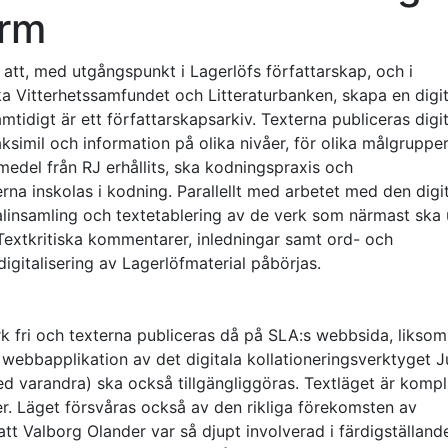
orm
att, med utgångspunkt i Lagerlöfs författarskap, och i
ka Vitterhetssamfundet och Litteraturbanken, skapa en digit
tidigt är ett författarskapsarkiv. Texterna publiceras digit
faksimil och information på olika nivåer, för olika målgrupper
medel från RJ erhållits, ska kodningspraxis och
na inskolas i kodning. Parallellt med arbetet med den digi
ialinsamling och textetablering av de verk som närmast ska
 Textkritiska kommentarer, inledningar samt ord- och
igitalisering av Lagerlöfmaterial påbörjas.
rk fri och texterna publiceras då på SLA:s webbsida, liksom
 webbapplikation av det digitala kollationeringsverktyget J
ed varandra) ska också tillgängliggöras. Textläget är kompl
r. Läget försvåras också av den rikliga förekomsten av
t Valborg Olander var så djupt involverad i färdigställand