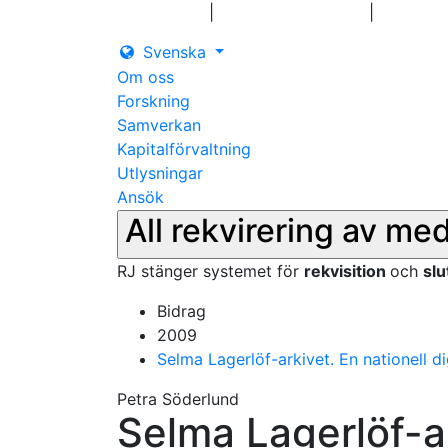
|
|
Logga in
Pressmeddelanden
Kontakt
Svenska
Om oss
Forskning
Samverkan
Kapitalförvaltning
Utlysningar
Ansök
All rekvirering av me
RJ stänger systemet för
rekvisition
och
sl
Bidrag
2009
Selma Lagerlöf-arkivet. En nationell di
Petra Söderlund
Selma Lagerlöf-ar