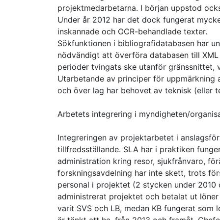
projektmedarbetarna. I början uppstod ocks
Under år 2012 har det dock fungerat mycket b
inskannade och OCR-behandlade texter.
Sökfunktionen i bibliografidatabasen har und
nödvändigt att överföra databasen till XML 
perioder tvingats ske utanför gränssnittet, 
Utarbetande av principer för uppmärkning a
och över lag har behovet av teknisk (eller t
Arbetets integrering i myndigheten/organis
Integreringen av projektarbetet i anslagsförv
tillfredsställande. SLA har i praktiken fung
administration kring resor, sjukfrånvaro, fö
forskningsavdelning har inte skett, trots fö
personal i projektet (2 stycken under 2010
administrerat projektet och betalat ut löner
varit SVS och LB, medan KB fungerat som lev