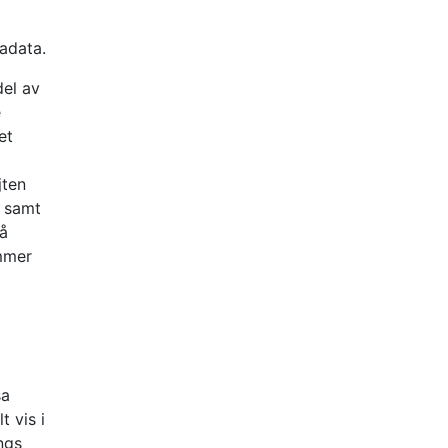
adata.
del av
e
et
jten
r samt
vå
ommer
sa
t vis i
ngs