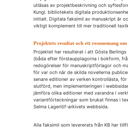
utläsas av projektbeskrivning och syftesfo
Kungl. bibliotekets digitala produktionsenhe
initialt. Digitala faksimil av manuskript är
viktigt komplement till mer traditionell text
Projektets resultat och ett resonemang om
Projektet har resulterat i att Gösta Berling
(båda efter förstaupplagorna i bokform, från
redogörelser för manuskriptförlagor och ma
för var och när de skilda novellerna public
senare editioner av verken kontrollästa, fö
slutförd, men implementeringen i webbsidans
jämföra olika editioner med varandra i verk
variantförteckningar som brukat finnas i te
Selma Lagerlöf-arkivets webbsida.
Alla faksimil som levererats från KB har ti