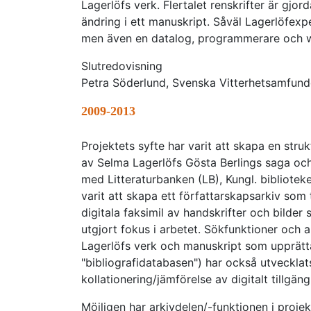
Lagerlöfs verk. Flertalet renskrifter är gjo
ändring i ett manuskript. Såväl Lagerlöfexp
men även en datalog, programmerare och 
Slutredovisning
Petra Söderlund, Svenska Vitterhetsamfund
2009-2013
Projektets syfte har varit att skapa en struk
av Selma Lagerlöfs Gösta Berlings saga och
med Litteraturbanken (LB), Kungl. bibliote
varit att skapa ett författarskapsarkiv som
digitala faksimil av handskrifter och bilde
utgjort fokus i arbetet. Sökfunktioner och 
Lagerlöfs verk och manuskript som upprätt
"bibliografidatabasen") har också utvecklats
kollationering/jämförelse av digitalt tillgän
Möjligen har arkivdelen/-funktionen i proj