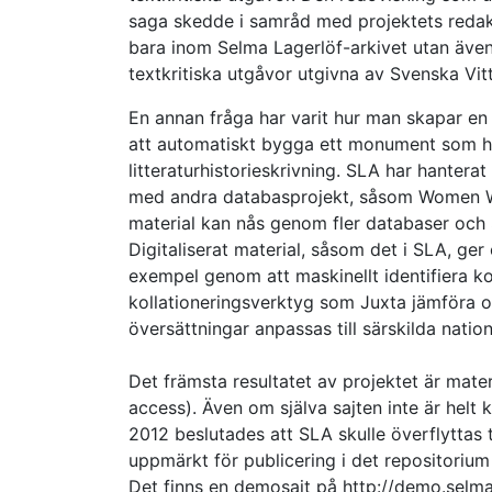
saga skedde i samråd med projektets redakti
bara inom Selma Lagerlöf-arkivet utan äve
textkritiska utgåvor utgivna av Svenska Vi
En annan fråga har varit hur man skapar en 
att automatiskt bygga ett monument som huv
litteraturhistorieskrivning. SLA har hanter
med andra databasprojekt, såsom Women Wri
material kan nås genom fler databaser och S
Digitaliserat material, såsom det i SLA, ger
exempel genom att maskinellt identifiera k
kollationeringsverktyg som Juxta jämföra o
översättningar anpassas till särskilda nation
Det främsta resultatet av projektet är mat
access). Även om själva sajten inte är helt kl
2012 beslutades att SLA skulle överflyttas t
uppmärkt för publicering i det repositorium
Det finns en demosajt på http://demo.selmal