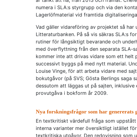
är tänkt att ha, från 2013 och framåt. Chef
numera i SLA:s styrgrupp och via den konta
Lagerlöfmaterial vid framtida digitaliseri
Vad gäller vidareföring av projektet så har
Litteraturbanken. På så vis säkras SLA:s f
rutiner för långsiktigt bevarande och underhå
med överflyttning från den separata SLA-sa
kommer inte att drivas vidare som ett helt 
successivt byggs på med nytt material. Unde
Louise Vinge, för att arbeta vidare med sajt
bokutgåvor (på SVS; Gösta Berlings saga sa
dessutom att läggas ut på sajten, inklusive 
provutgåva i bokform år 2009.
Nya forskningsfrågor som har genererats 
En textkritiskt värdefull fråga som uppstått
interna varianter mer översiktligt istället fö
textkritiska utgåvor. Den redovisning som ut