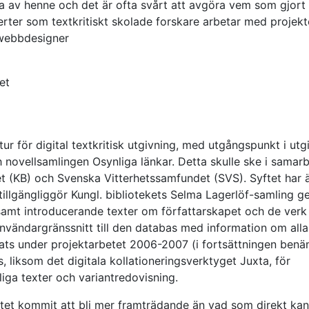
rda av henne och det är ofta svårt att avgöra vem som gjort 
erter som textkritiskt skolade forskare arbetar med projekt
webbdesigner
et
tur för digital textkritisk utgivning, med utgångspunkt i utg
 novellsamlingen Osynliga länkar. Detta skulle ske i samar
ket (KB) och Svenska Vitterhetssamfundet (SVS). Syftet har 
 tillgängliggör Kungl. bibliotekets Selma Lagerlöf-samling 
r samt introducerande texter om författarskapet och de ver
användargränssnitt till den databas med information om alla
ats under projektarbetet 2006-2007 (i fortsättningen ben
, liksom det digitala kollationeringsverktyget Juxta, för
gliga texter och variantredovisning.
ektet kommit att bli mer framträdande än vad som direkt kan