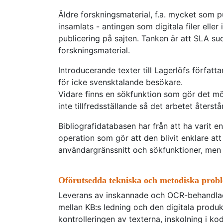
Äldre forskningsmaterial, f.a. mycket som 
insamlats - antingen som digitala filer eller
publicering på sajten. Tanken är att SLA s
forskningsmaterial.
Introducerande texter till Lagerlöfs författa
för icke svensktalande besökare.
Vidare finns en sökfunktion som gör det möj
inte tillfredsställande så det arbetet återst
Bibliografidatabasen har från att ha varit e
operation som gör att den blivit enklare at
användargränssnitt och sökfunktioner, men e
Oförutsedda tekniska och metodiska prob
Leverans av inskannade och OCR-behandlade
mellan KB:s ledning och den digitala produ
kontrolleringen av texterna, inskolning i ko