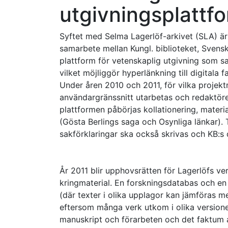
utgivningsplattf
Syftet med Selma Lagerlöf-arkivet (SLA) är 
samarbete mellan Kungl. biblioteket, Svens
plattform för vetenskaplig utgivning som sam
vilket möjliggör hyperlänkning till digitala 
Under åren 2010 och 2011, för vilka projekt
användargränssnitt utarbetas och redaktörer
plattformen påbörjas kollationering, mater
(Gösta Berlings saga och Osynliga länkar).
sakförklaringar ska också skrivas och KB:s d
År 2011 blir upphovsrätten för Lagerlöfs ve
kringmaterial. En forskningsdatabas och en
(där texter i olika upplagor kan jämföras m
eftersom många verk utkom i olika versione
manuskript och förarbeten och det faktum at