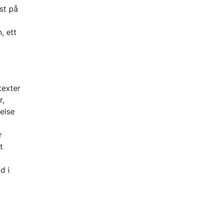
st på
, ett
texter
r,
else
r
t
d i