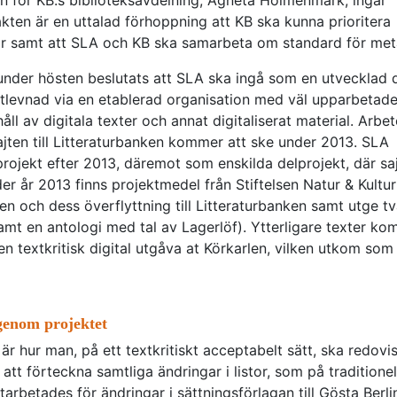
en för KB:s biblioteksavdelning, Agneta Holmenmark, ingår
kten är en uttalad förhoppning att KB ska kunna prioritera
ngar samt att SLA och KB ska samarbeta om standard för met
 under hösten beslutats att SLA ska ingå som en utvecklad 
ortlevnad via en etablerad organisation med väl upparbetad
ll av digitala texter och annat digitaliserat material. Arbet
jten till Litteraturbanken kommer att ske under 2013. SLA
projekt efter 2013, däremot som enskilda delprojekt, där sa
r år 2013 finns projektmedel från Stiftelsen Natur & Kultu
en och dess överflyttning till Litteraturbanken samt utge t
mt en antologi med tal av Lagerlöf). Ytterligare texter k
en textkritisk digital utgåva at Körkarlen, vilken utkom som
genom projektet
 är hur man, på ett textkritiskt acceptabelt sätt, ska redovi
r att förteckna samtliga ändringar i listor, som på traditionell
arbetades för ändringar i sättningsförlagan till Gösta Berli