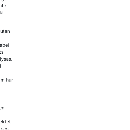
nte
da
 utan
rabel
ts
lysas.
l
om hur
ten
ektet.
 ses.