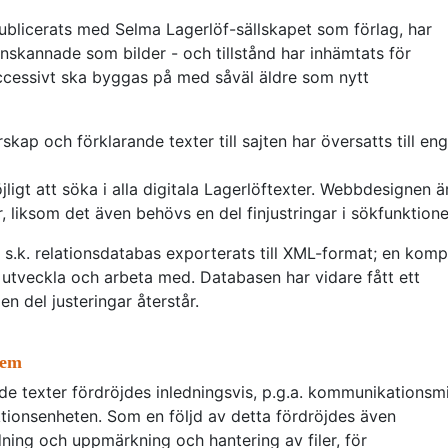
publicerats med Selma Lagerlöf-sällskapet som förlag, har
 inskannade som bilder - och tillstånd har inhämtats för
uccessivt ska byggas på med såväl äldre som nytt
rskap och förklarande texter till sajten har översatts till eng
ligt att söka i alla digitala Lagerlöftexter. Webbdesignen ä
år, liksom det även behövs en del finjustringar i sökfunktione
n s.k. relationsdatabas exporterats till XML-format; en komp
t utveckla och arbeta med. Databasen har vidare fått ett
n del justeringar återstår.
lem
 texter fördröjdes inledningsvis, p.g.a. kommunikationsm
ktionsenheten. Som en följd av detta fördröjdes även
dning och uppmärkning och hantering av filer, för