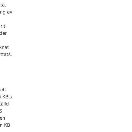
ta.
ing av
rit
nder
knat
ttats.
och
i KB:s
tälld
S
gen
om KB