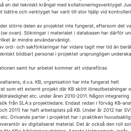
å en del tekniskt krångel med kollationeringsverktyget Jux
ättre och verktyget har varit till stor hjälp vid kontroller
er större delen av projektet inte fungerat, eftersom det va
(se ovan). Sökningar i materialet i databasen har därför u
vilket är mindre användarvänligt.
v ord- och sakförklaringar har vidare tagit mer tid än berä
ekniskt bildbar) personal i projektet ursprungligen underska
ationen samt hur arbetet kommer att vidareföras
altarens, d.v.s. KB, organisation har inte fungerat helt
erat som ett externt projekt där KB skött löneutbetalningar 
räldraledighet etc. under åren 2010-2011. Någon integrering 
rsök från SLA:s projektledare. Endast redan i förväg KB-ans
 och 2011) har haft arbetsplats på KB. Under år 2012 har SV
 etc. Drivande parter i projektet har i praktiken huvudsakli
erantör av digitaliserat material. Det är också den roll s