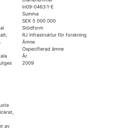
In09-0463:1-E
Summa
SEK 5 000 000
al
Stödform
alt,
RJ Infrastruktur för forskning
.
Ämne
Ospecifierad ämne
tala
År
 utges
2009
uxta
icerat,
et av