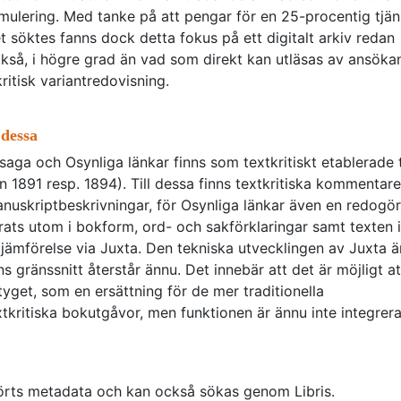
rmulering. Med tanke på att pengar för en 25-procentig tjän
t söktes fanns dock detta fokus på ett digitalt arkiv redan
 också, i högre grad än vad som direkt kan utläsas av ansökan
kritisk variantredovisning.
 dessa
s saga och Osynliga länkar finns som textkritiskt etablerade 
 1891 resp. 1894). Till dessa finns textkritiska kommentare
nuskriptbeskrivningar, för Osynliga länkar även en redogör
erats utom i bokform, ord- och sakförklaringar samt texten i
r jämförelse via Juxta. Den tekniska utvecklingen av Juxta ä
 gränssnitt återstår ännu. Det innebär att det är möjligt at
tyget, som en ersättning för de mer traditionella
xtkritiska bokutgåvor, men funktionen är ännu inte integrera
llförts metadata och kan också sökas genom Libris.