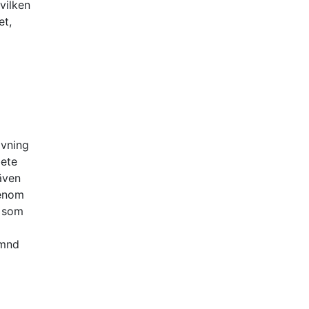
vilken
et,
ivning
bete
även
genom
k som
ämnd