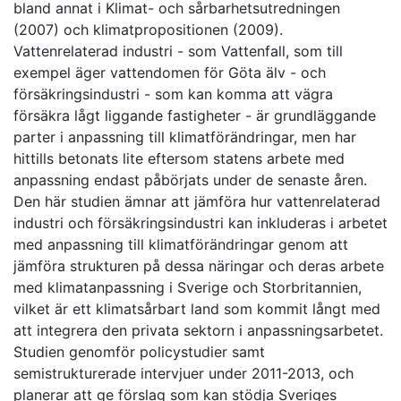
bland annat i Klimat- och sårbarhetsutredningen
(2007) och klimatpropositionen (2009).
Vattenrelaterad industri - som Vattenfall, som till
exempel äger vattendomen för Göta älv - och
försäkringsindustri - som kan komma att vägra
försäkra lågt liggande fastigheter - är grundläggande
parter i anpassning till klimatförändringar, men har
hittills betonats lite eftersom statens arbete med
anpassning endast påbörjats under de senaste åren.
Den här studien ämnar att jämföra hur vattenrelaterad
industri och försäkringsindustri kan inkluderas i arbetet
med anpassning till klimatförändringar genom att
jämföra strukturen på dessa näringar och deras arbete
med klimatanpassning i Sverige och Storbritannien,
vilket är ett klimatsårbart land som kommit långt med
att integrera den privata sektorn i anpassningsarbetet.
Studien genomför policystudier samt
semistrukturerade intervjuer under 2011-2013, och
planerar att ge förslag som kan stödja Sveriges