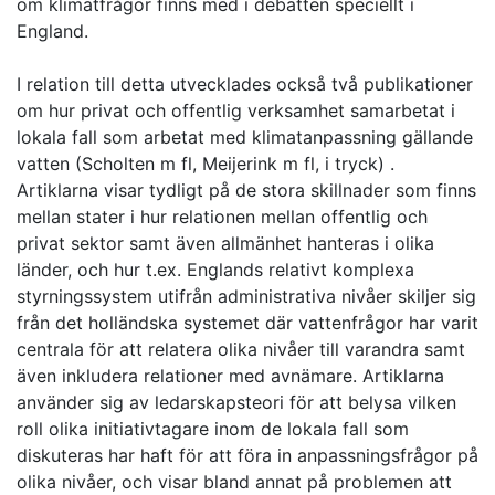
om klimatfrågor finns med i debatten speciellt i
England.
I relation till detta utvecklades också två publikationer
om hur privat och offentlig verksamhet samarbetat i
lokala fall som arbetat med klimatanpassning gällande
vatten (Scholten m fl, Meijerink m fl, i tryck) .
Artiklarna visar tydligt på de stora skillnader som finns
mellan stater i hur relationen mellan offentlig och
privat sektor samt även allmänhet hanteras i olika
länder, och hur t.ex. Englands relativt komplexa
styrningssystem utifrån administrativa nivåer skiljer sig
från det holländska systemet där vattenfrågor har varit
centrala för att relatera olika nivåer till varandra samt
även inkludera relationer med avnämare. Artiklarna
använder sig av ledarskapsteori för att belysa vilken
roll olika initiativtagare inom de lokala fall som
diskuteras har haft för att föra in anpassningsfrågor på
olika nivåer, och visar bland annat på problemen att