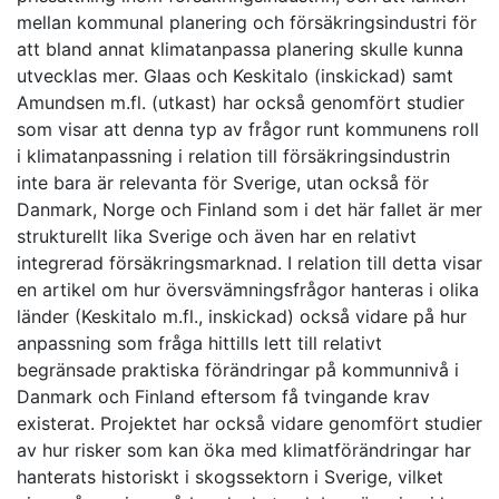
mellan kommunal planering och försäkringsindustri för
att bland annat klimatanpassa planering skulle kunna
utvecklas mer. Glaas och Keskitalo (inskickad) samt
Amundsen m.fl. (utkast) har också genomfört studier
som visar att denna typ av frågor runt kommunens roll
i klimatanpassning i relation till försäkringsindustrin
inte bara är relevanta för Sverige, utan också för
Danmark, Norge och Finland som i det här fallet är mer
strukturellt lika Sverige och även har en relativt
integrerad försäkringsmarknad. I relation till detta visar
en artikel om hur översvämningsfrågor hanteras i olika
länder (Keskitalo m.fl., inskickad) också vidare på hur
anpassning som fråga hittills lett till relativt
begränsade praktiska förändringar på kommunnivå i
Danmark och Finland eftersom få tvingande krav
existerat. Projektet har också vidare genomfört studier
av hur risker som kan öka med klimatförändringar har
hanterats historiskt i skogssektorn i Sverige, vilket