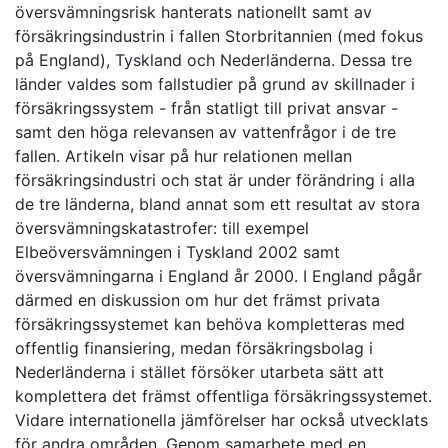
översvämningsrisk hanterats nationellt samt av
försäkringsindustrin i fallen Storbritannien (med fokus
på England), Tyskland och Nederländerna. Dessa tre
länder valdes som fallstudier på grund av skillnader i
försäkringssystem - från statligt till privat ansvar -
samt den höga relevansen av vattenfrågor i de tre
fallen. Artikeln visar på hur relationen mellan
försäkringsindustri och stat är under förändring i alla
de tre länderna, bland annat som ett resultat av stora
översvämningskatastrofer: till exempel
Elbeöversvämningen i Tyskland 2002 samt
översvämningarna i England år 2000. I England pågår
därmed en diskussion om hur det främst privata
försäkringssystemet kan behöva kompletteras med
offentlig finansiering, medan försäkringsbolag i
Nederländerna i stället försöker utarbeta sätt att
komplettera det främst offentliga försäkringssystemet.
Vidare internationella jämförelser har också utvecklats
för andra områden. Genom samarbete med en