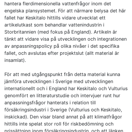
hantera flerdimensionella vattenfrågor inom det
engelska plansystemet. För att närmare belysa det här
fallet har Keskitalo hittills vidare utvecklat ett
artikelutkast som behandlar vattenindustrin i
Storbritannien (med fokus på England). Artikeln är
tänkt att vidare visa på utvecklingen och integrationen
av anpassningspolicy på olika nivåer i det specifika
fallet, och avslutas efter projektslut (allt material är
insamlat).
För att med utgångspunkt från detta material kunna
jämföra utvecklingen i Sverige med utvecklingen
internationellt och i England har Keskitalo och Vulturius
genomfört en litteraturstudie och intervjuer runt hur
anpassningsfrågor hanterats i relation till
försäkringsindustri i Sverige (Vulturius och Keskitalo,
inskickad). Den visar bland annat på att klimatfrågor
hittills inte spelat stor roll för riskbedömning och
prissättning inom försäkringsindustrin, och att länken