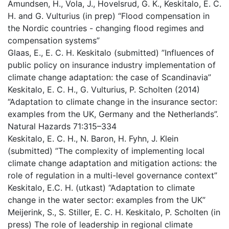
Amundsen, H., Vola, J., Hovelsrud, G. K., Keskitalo, E. C.
H. and G. Vulturius (in prep) “Flood compensation in
the Nordic countries - changing flood regimes and
compensation systems”
Glaas, E., E. C. H. Keskitalo (submitted) ”Influences of
public policy on insurance industry implementation of
climate change adaptation: the case of Scandinavia”
Keskitalo, E. C. H., G. Vulturius, P. Scholten (2014)
“Adaptation to climate change in the insurance sector:
examples from the UK, Germany and the Netherlands”.
Natural Hazards 71:315–334
Keskitalo, E. C. H., N. Baron, H. Fyhn, J. Klein
(submitted) ”The complexity of implementing local
climate change adaptation and mitigation actions: the
role of regulation in a multi-level governance context”
Keskitalo, E.C. H. (utkast) “Adaptation to climate
change in the water sector: examples from the UK”
Meijerink, S., S. Stiller, E. C. H. Keskitalo, P. Scholten (in
press) The role of leadership in regional climate