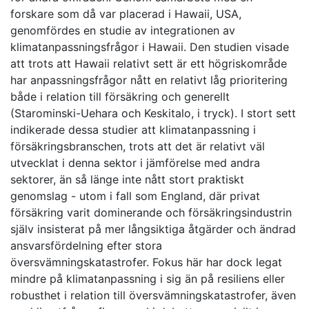
forskare som då var placerad i Hawaii, USA,
genomfördes en studie av integrationen av
klimatanpassningsfrågor i Hawaii. Den studien visade
att trots att Hawaii relativt sett är ett högriskområde
har anpassningsfrågor nått en relativt låg prioritering
både i relation till försäkring och generellt
(Starominski-Uehara och Keskitalo, i tryck). I stort sett
indikerade dessa studier att klimatanpassning i
försäkringsbranschen, trots att det är relativt väl
utvecklat i denna sektor i jämförelse med andra
sektorer, än så länge inte nått stort praktiskt
genomslag - utom i fall som England, där privat
försäkring varit dominerande och försäkringsindustrin
själv insisterat på mer långsiktiga åtgärder och ändrad
ansvarsfördelning efter stora
översvämningskatastrofer. Fokus här har dock legat
mindre på klimatanpassning i sig än på resiliens eller
robusthet i relation till översvämningskatastrofer, även