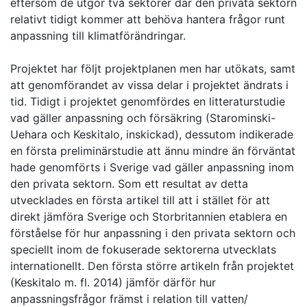
eftersom de utgör två sektorer där den privata sektorn
relativt tidigt kommer att behöva hantera frågor runt
anpassning till klimatförändringar.
Projektet har följt projektplanen men har utökats, samt
att genomförandet av vissa delar i projektet ändrats i
tid. Tidigt i projektet genomfördes en litteraturstudie
vad gäller anpassning och försäkring (Starominski-
Uehara och Keskitalo, inskickad), dessutom indikerade
en första preliminärstudie att ännu mindre än förväntat
hade genomförts i Sverige vad gäller anpassning inom
den privata sektorn. Som ett resultat av detta
utvecklades en första artikel till att i stället för att
direkt jämföra Sverige och Storbritannien etablera en
förståelse för hur anpassning i den privata sektorn och
speciellt inom de fokuserade sektorerna utvecklats
internationellt. Den första större artikeln från projektet
(Keskitalo m. fl. 2014) jämför därför hur
anpassningsfrågor främst i relation till vatten/