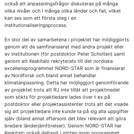
också att anpassningsfrågor diskuteras på många
olika nivåer och i många olika länder och fall, vilket
kan ses som ett första steg i en
institutionaliseringsprocess.
En stor del av samarbetena i projektet har möjliggjorts
genom att de samfinansierat med andra projekt eller
av institutionen (för postdoktor Peter Scholten) samt
genom att Keskitalo rekryterats till det nordiska
excellensprogrammet NORD-STAR som är finansierat
av Nordforsk och bland annat behandlar
klimatanpassning. Detta har möjliggjort genomförande
av projektet trots att RJ inte tillät att projektmedel
som sökts för projektledare lades över t ex på
postdoktor eller projektassistenter trots att det visade
sig att projektledare inte kunde ta på sig alla uppgifter
själv (bland annat eftersom det blev relevant att göra
bredare länderjämförelser). Genom NORD-STAR har
Keskitalo också deltagit i möten inom programmet