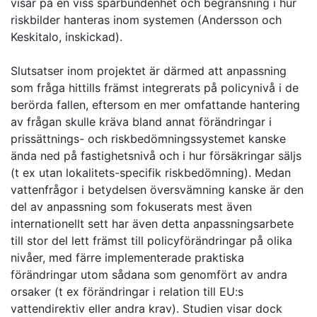
visar på en viss spårbundenhet och begränsning i hur
riskbilder hanteras inom systemen (Andersson och
Keskitalo, inskickad).
Slutsatser inom projektet är därmed att anpassning
som fråga hittills främst integrerats på policynivå i de
berörda fallen, eftersom en mer omfattande hantering
av frågan skulle kräva bland annat förändringar i
prissättnings- och riskbedömningssystemet kanske
ända ned på fastighetsnivå och i hur försäkringar säljs
(t ex utan lokalitets-specifik riskbedömning). Medan
vattenfrågor i betydelsen översvämning kanske är den
del av anpassning som fokuserats mest även
internationellt sett har även detta anpassningsarbete
till stor del lett främst till policyförändringar på olika
nivåer, med färre implementerade praktiska
förändringar utom sådana som genomfört av andra
orsaker (t ex förändringar i relation till EU:s
vattendirektiv eller andra krav). Studien visar dock