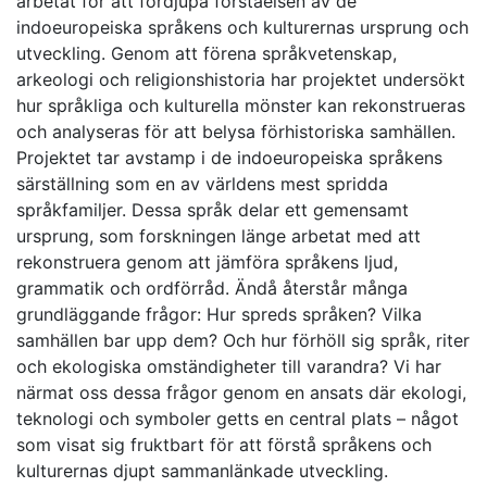
arbetat för att fördjupa förståelsen av de
indoeuropeiska språkens och kulturernas ursprung och
utveckling. Genom att förena språkvetenskap,
arkeologi och religionshistoria har projektet undersökt
hur språkliga och kulturella mönster kan rekonstrueras
och analyseras för att belysa förhistoriska samhällen.
Projektet tar avstamp i de indoeuropeiska språkens
särställning som en av världens mest spridda
språkfamiljer. Dessa språk delar ett gemensamt
ursprung, som forskningen länge arbetat med att
rekonstruera genom att jämföra språkens ljud,
grammatik och ordförråd. Ändå återstår många
grundläggande frågor: Hur spreds språken? Vilka
samhällen bar upp dem? Och hur förhöll sig språk, riter
och ekologiska omständigheter till varandra? Vi har
närmat oss dessa frågor genom en ansats där ekologi,
teknologi och symboler getts en central plats – något
som visat sig fruktbart för att förstå språkens och
kulturernas djupt sammanlänkade utveckling.