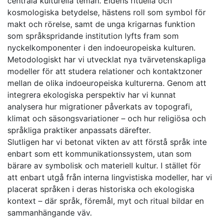
centrala kulturella teman. Eldens rituella och
kosmologiska betydelse, hästens roll som symbol för
makt och rörelse, samt de unga krigarnas funktion
som språkspridande institution lyfts fram som
nyckelkomponenter i den indoeuropeiska kulturen.
Metodologiskt har vi utvecklat nya tvärvetenskapliga
modeller för att studera relationer och kontaktzoner
mellan de olika indoeuropeiska kulturerna. Genom att
integrera ekologiska perspektiv har vi kunnat
analysera hur migrationer påverkats av topografi,
klimat och säsongsvariationer – och hur religiösa och
språkliga praktiker anpassats därefter.
Slutligen har vi betonat vikten av att förstå språk inte
enbart som ett kommunikationssystem, utan som
bärare av symbolisk och materiell kultur. I stället för
att enbart utgå från interna lingvistiska modeller, har vi
placerat språken i deras historiska och ekologiska
kontext – där språk, föremål, myt och ritual bildar en
sammanhängande väv.