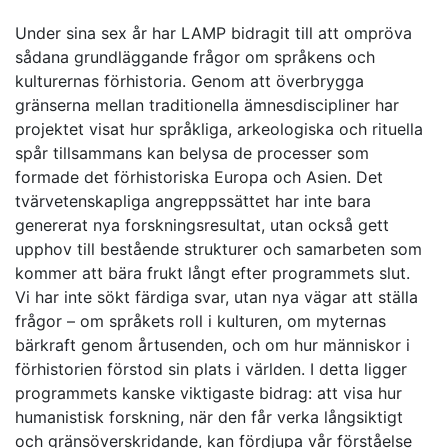
Under sina sex år har LAMP bidragit till att ompröva
sådana grundläggande frågor om språkens och
kulturernas förhistoria. Genom att överbrygga
gränserna mellan traditionella ämnesdiscipliner har
projektet visat hur språkliga, arkeologiska och rituella
spår tillsammans kan belysa de processer som
formade det förhistoriska Europa och Asien. Det
tvärvetenskapliga angreppssättet har inte bara
genererat nya forskningsresultat, utan också gett
upphov till bestående strukturer och samarbeten som
kommer att bära frukt långt efter programmets slut.
Vi har inte sökt färdiga svar, utan nya vägar att ställa
frågor – om språkets roll i kulturen, om myternas
bärkraft genom årtusenden, och om hur människor i
förhistorien förstod sin plats i världen. I detta ligger
programmets kanske viktigaste bidrag: att visa hur
humanistisk forskning, när den får verka långsiktigt
och gränsöverskridande, kan fördjupa vår förståelse