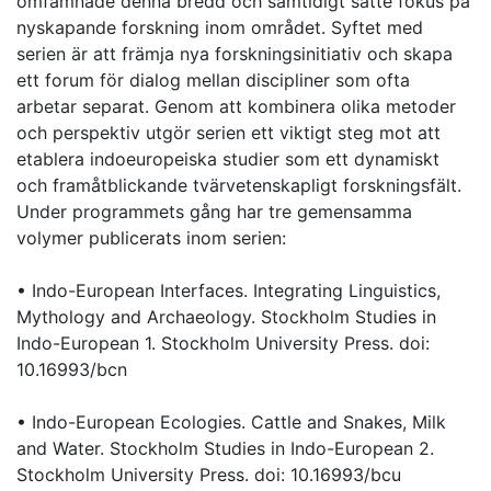
omfamnade denna bredd och samtidigt satte fokus på
nyskapande forskning inom området. Syftet med
serien är att främja nya forskningsinitiativ och skapa
ett forum för dialog mellan discipliner som ofta
arbetar separat. Genom att kombinera olika metoder
och perspektiv utgör serien ett viktigt steg mot att
etablera indoeuropeiska studier som ett dynamiskt
och framåtblickande tvärvetenskapligt forskningsfält.
Under programmets gång har tre gemensamma
volymer publicerats inom serien:
• Indo-European Interfaces. Integrating Linguistics,
Mythology and Archaeology. Stockholm Studies in
Indo-European 1. Stockholm University Press. doi:
10.16993/bcn
• Indo-European Ecologies. Cattle and Snakes, Milk
and Water. Stockholm Studies in Indo-European 2.
Stockholm University Press. doi: 10.16993/bcu